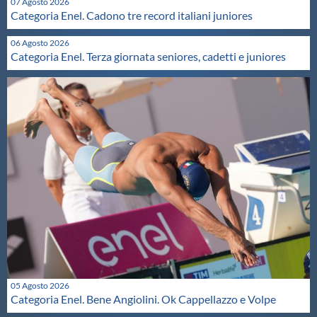
07 Agosto 2026
Protezione Civile
Categoria Enel. Cadono tre record italiani juniores
06 Agosto 2026
Categoria Enel. Terza giornata seniores, cadetti e juniores
Qualità
Sostenibilità
Privacy
Cookie Policy
Archivio News
Flash News
05 Agosto 2026
Categoria Enel. Bene Angiolini. Ok Cappellazzo e Volpe