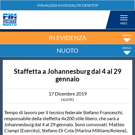
Federazione
Nuoto
IN EVIDENZA
NUOTO
Pallanuoto
Staffetta a Johannesburg dal 4 al 29
Tuffi
gennaio
Artistico
17
Dicembre
2019
NUOTO
Fondo
Tempo di lavoro per il tecnico federale Stefano Franceschi,
responsabile della steffetta 4x200 stile libero, che sarà a
Johannesburg dal 4 al 29 gennaio. Sono convovati: Matteo
Salvamento
Ciampi (Esercito), Stefano Di Cola (Marina Militare/Aniene),