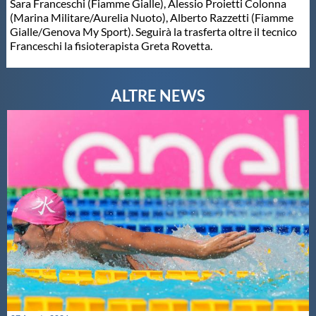
Sara Franceschi (Fiamme Gialle), Alessio Proietti Colonna
(Marina Militare/Aurelia Nuoto), Alberto Razzetti (Fiamme
Master
Gialle/Genova My Sport). Seguirà la trasferta oltre il tecnico
Franceschi la fisioterapista Greta Rovetta.
Formazione
GUG
Scuole Nuoto
Propaganda
Centri Federali
Area Legislativa