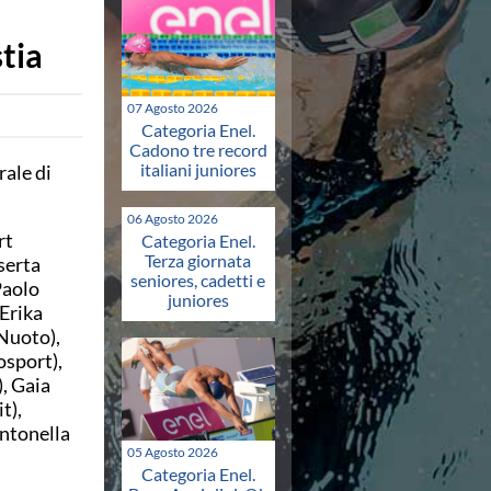
tia
07 Agosto 2026
Categoria Enel.
Cadono tre record
italiani juniores
rale di
06 Agosto 2026
rt
Categoria Enel.
Terza giornata
serta
seniores, cadetti e
Paolo
juniores
Erika
 Nuoto),
osport),
, Gaia
t),
Antonella
05 Agosto 2026
Categoria Enel.