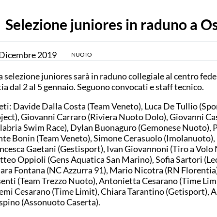
Selezione juniores in raduno a Os
Dicembre
2019
NUOTO
 selezione juniores sarà in raduno collegiale al centro fede
ia dal 2 al 5 gennaio. Seguono convocati e staff tecnico.
eti: Davide Dalla Costa (Team Veneto), Luca De Tullio (Spo
ject), Giovanni Carraro (Riviera Nuoto Dolo), Giovanni Ca
labria Swim Race), Dylan Buonaguro (Gemonese Nuoto), 
te Bonin (Team Veneto), Simone Cerasuolo (Imolanuoto), 
ncesca Gaetani (Gestisport), Ivan Giovannoni (Tiro a Volo
teo Oppioli (Gens Aquatica San Marino), Sofia Sartori (Le
ara Fontana (NC Azzurra 91), Mario Nicotra (RN Florentia)
enti (Team Trezzo Nuoto), Antonietta Cesarano (Time Limi
mi Cesarano (Time Limit), Chiara Tarantino (Getisport), 
spino (Assonuoto Caserta).