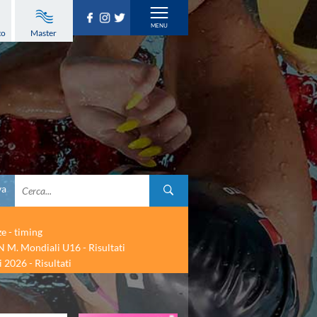
to
Master
va
ze - timing
 M. Mondiali U16 - Risultati
 2026 - Risultati