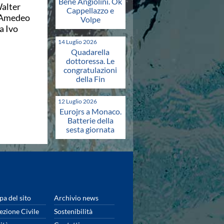
Bene Angiolini. Ok
Walter
Cappellazzo e
, Amedeo
Volpe
a Ivo
14 Luglio 2026
Quadarella
dottoressa. Le
congratulazioni
della Fin
12 Luglio 2026
Eurojrs a Monaco.
Batterie della
sesta giornata
a del sito
Archivio news
ezione Civile
Sostenibilità