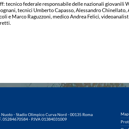
ff: tecnico federale responsabile delle nazionali giovanili 
ognani, tecnici Umberto Capasso, Alessandro Chinellato
coli e Marco Raguzzoni, medico Andrea Felici, videoanalist
retti.
Mapp
na Nuoto - Stadio Olimpico Curva Nord - 00135 Roma
.F. 05284670584 - P.IVA 01384031009
Prot