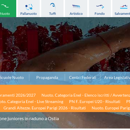
Nuoto
Pallanuoto
Tuffi
Artistico
Fondo
Salvamen
Scuole Nuoto
Propaganda
Centri Federali
Area Legislati
seramenti 2026/2027
Nuoto. Categoria Enel - Elenco iscritti / Avverten
to. Categoria Enel - Live Streaming
PN F. Europei U20 - Risultati
PN
Grandi Altezze. Europei Parigi 2026 - Risultati
Nuoto. Europei Parigi
one juniores in raduno a Ostia