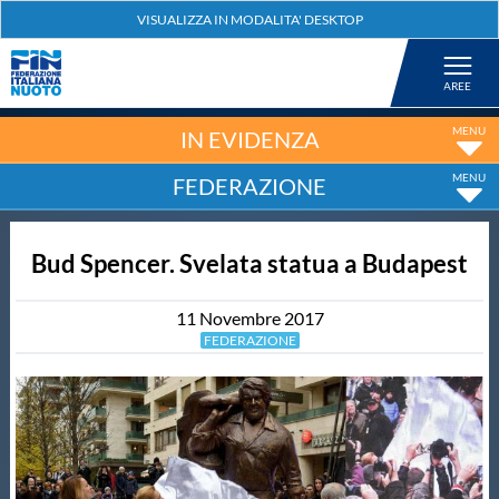
Federazione
Nuoto
IN EVIDENZA
FEDERAZIONE
Pallanuoto
Bud Spencer. Svelata statua a Budapest
Tuffi
11
Novembre
2017
Artistico
FEDERAZIONE
Fondo
Salvamento