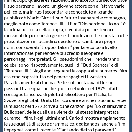
il suo partner di lavoro, un giovane attore con all’attivo varie
pellicole, ma in ruoli secondari e sconosciuto al grande
pubblico: è Mario Girotti, suo futuro inseparabile compagno,
meglio noto come Terence Hill. Il film “Dio perdona... io no!” è
la prima pellicola della coppia, diventata poi nel tempo
inossidabile per questo genere di produzioni. Le due star nelle
presentazioni in locandina decidono di cambiare i propri
nomi, considerati “troppo italiani” per fare colpo a livello
internazionale, per rendere più credibili le opere e i
personaggi interpretati. Gli pseudonimi che li renderanno
celebri sono, rispettivamente, quelli di “Bud Spencer” e di
“Terence Hill”. Negli anni seguenti la coppia gira numerosi film
assieme, soprattutto del genere spaghetti-western.
Parallelamente al cinema, Pedersoli porta avanti le sue
passioni fra le quali anche quella del volo: nel 1975 infatti
consegue la licenza di pilota di elicottero per l'Italia, la
Svizzera e gli Stati Uniti. Da ricordare è anche il suo amore per
la musica: nel 1977 scrive alcune canzoni per “Lo chiamavano
Bulldozer”, delle quali una viene da lui stesso interpretata
durante il film. Negli ultimi anni, Carlo dimostra ampiamente
le sue qualità di attore drammatico, dedicandosi anche a film
impegnati come il recente “Cantando dietro i paraventi”