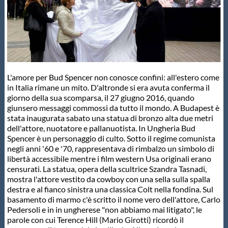
Master
Formazione
L'amore per Bud Spencer non conosce confini: all'estero come
GUG
in Italia rimane un mito. D'altronde si era avuta conferma il
giorno della sua scomparsa, il 27 giugno 2016, quando
giunsero messaggi commossi da tutto il mondo. A Budapest è
Scuole Nuoto
stata inaugurata sabato una statua di bronzo alta due metri
dell'attore, nuotatore e pallanuotista. In Ungheria Bud
Spencer è un personaggio di culto. Sotto il regime comunista
Propaganda
negli anni '60 e '70, rappresentava di rimbalzo un simbolo di
libertà accessibile mentre i film western Usa originali erano
censurati. La statua, opera della scultrice Szandra Tasnadi,
Centri Federali
mostra l'attore vestito da cowboy con una sella sulla spalla
destra e al fianco sinistra una classica Colt nella fondina. Sul
basamento di marmo c'è scritto il nome vero dell'attore, Carlo
Area Legislativa
Pedersoli e in in ungherese "non abbiamo mai litigato", le
parole con cui Terence Hill (Mario Girotti) ricordò il