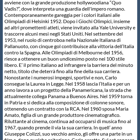
Galleria fotografica
avviene con la grande produzione hollywoodiana “Quo
Vadis?”, dove interpreta una guardia dell'impero romano.
Contemporaneamente gareggia per i colori italiani alle
Videogallery
Olimpiadi di Helsinki 1952. Dopo i Giochi Olimpici, insieme
ad altri promettenti atleti, viene invitato alla Yale University e
trascorre alcuni mesi negli Stati Uniti. Nel settembre del
Intranet
1953, nel ruolo di centroboa nella Nazionale Italiana di
Pallanuoto, con cinque gol contribuisce alla vittoria dell’Italia
contro la Spagna. Alle Olimpiadi di Melbourne del 1956,
Webmail
riesce a ottenere un buon undicesimo posto nei 100 stile
libero. E’ il primo italiano ad infrangere la barriera del minuto
netto, titolo che deterrà fino alla fine della sua carriera.
Contatti
Nonostante i numerosi impegni, sportivi e non, Carlo
consegue la Laurea in Legge. Nel 1958 lascia l’Italia e per un
anno lavora a un progetto della Panamericana, la strada che
Mappa del sito
attualmente collega Panama a Buenos Aires. Nel 1959 torna
in Patria e si dedica alla composizione di colonne sonore,
ottenendo un contratto con la RCA. Nel 1960 sposa Maria
Amato, figlia di un grande produttore cinematografico.
Riluttante al cinema, continua ad occuparsi di musica fino al
1967, quando prende il via la sua carriera. In quell’ anno
Giuseppe Colizzi, suo vecchio amico, gli offre una parte in un
film e, dopo qualche esitazione, Carlo accetta. Sul set conosce