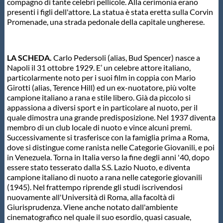
compagno di tante celebri pellicole. Alla cerimonia erano
Protezione Civile
presenti i figli dell'attore. La statua è stata eretta sulla Corvin
Promenade, una strada pedonale della capitale ungherese.
Qualità
LA SCHEDA.
Carlo Pedersoli (alias, Bud Spencer) nasce a
Napoli il 31 ottobre 1929. E’ un celebre attore italiano,
Sostenibilità
particolarmente noto per i suoi film in coppia con Mario
Girotti (alias, Terence Hill) ed un ex-nuotatore, più volte
campione italiano a rana e stile libero. Già da piccolo si
Privacy
appassiona a diversi sport e in particolare al nuoto, per il
quale dimostra una grande predisposizione. Nel 1937 diventa
membro di un club locale di nuoto e vince alcuni premi.
Cookie Policy
Successivamente si trasferisce con la famiglia prima a Roma,
dove si distingue come ranista nelle Categorie Giovanili, e poi
in Venezuela. Torna in Italia verso la fine degli anni '40, dopo
Archivio News
essere stato tesserato dalla S.S. Lazio Nuoto, e diventa
campione italiano di nuoto a rana nelle categorie giovanili
(1945). Nel frattempo riprende gli studi iscrivendosi
Flash News
nuovamente all'Università di Roma, alla facoltà di
Giurisprudenza. Viene anche notato dall'ambiente
cinematografico nel quale il suo esordio, quasi casuale,