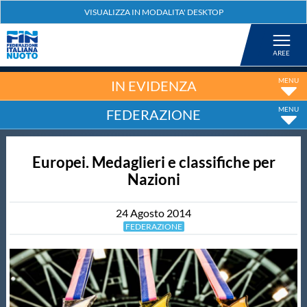
Federazione
Nuoto
IN EVIDENZA
FEDERAZIONE
Pallanuoto
Europei. Medaglieri e classifiche per
Tuffi
Nazioni
Artistico
24
Agosto
2014
FEDERAZIONE
Fondo
Salvamento