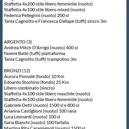
Staffetta 4x200 stile libero femminile (nuoto)
Protezione Civile
Staffetta 4x100 stile libero mixed (nuoto)
Federica Pellegrini (nuoto) 200 sl
Tania Cagnotto e Francesca Dallapè (tuffi) sincro 3m
Qualità
Sostenibilità
ARGENTO (3)
Andrea Mitch D'Arrigo (nuoto) 400 sl
Noemi Batki (tuffi) piattaforma
Privacy
Tania Cagnotto (tuffi) trampolino 3m
BRONZI (12)
Cookie Policy
Aurora Ponselè (fondo) 10 Km
Edoardo Stochino (fondo) 25 Km
Libero combinato (sincro)
Archivio News
Staffetta 4x100 stile libero maschile (nuoto)
Staffetta 4x100 stile libero femminile (nuoto)
Gabriele Detti (nuoto) 1500 sl e 800 sl
Arianna Castiglioni (nuoto) 100 rana
Flash News
Luca Leonardi (nuoto) 100 sl
Ilaria Bianchi (nuoto) 100 farfalla
Martina Rita Caramignoli (nuoto) 1500 sl