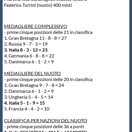
Galleria fotografica
Federico Turrini (nuoto) 400 misti
Videogallery
MEDAGLIERE COMPLESSIVO
- prime cinque posizioni delle 21 in classifica
Intranet
1. Gran Bretagna 11 - 8 - 8 = 27
2. Russia 9 - 7 - 3 = 19
3. Italia 8 - 3 - 12 = 23
Webmail
4. Germania 6 - 8 - 8 = 22
5. Danimarca 6 - 1 - 2 = 9
Contatti
MEDAGLIERE DEL NUOTO
- prime cinque posizioni delle 20 in classifica
1. Gran Bretagna 9 - 7 - 8 = 24
Mappa del sito
2. Danimarca 6 - 1 - 2 = 9
3. Ungheria 5 - 4 - 5 = 14
4. Italia 5 - 1 - 9 = 15
5. Francia 4 - 4 - 2 = 10
CLASSIFICA PER NAZIONI DEL NUOTO
- prime cinque posizioni delle 36 a punti