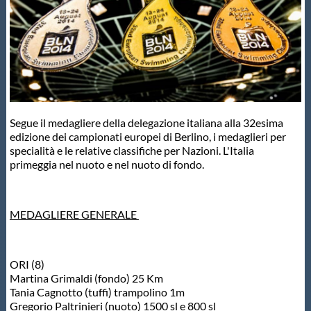
Master
Formazione
GUG
Segue il medagliere della delegazione italiana alla 32esima
edizione dei campionati europei di Berlino, i medaglieri per
specialità e le relative classifiche per Nazioni. L'Italia
Scuole Nuoto
primeggia nel nuoto e nel nuoto di fondo.
Propaganda
MEDAGLIERE GENERALE
Centri Federali
ORI (8)
Martina Grimaldi (fondo) 25 Km
Area Legislativa
Tania Cagnotto (tuffi) trampolino 1m
Gregorio Paltrinieri (nuoto) 1500 sl e 800 sl