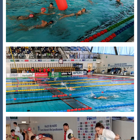
Galleria fotografica
Videogallery
Intranet
Webmail
Contatti
Mappa del sito