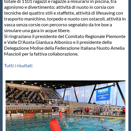
totale di 1101 ragazzi e ragazze a misurarsi in piscina, tra
Protezione Civile
agonismo e divertimento; attività di nuoto in corsia con
tecniche dei quattro stili e staffette, attività di lifesaving con
trasporto manichino, torpedo e nuoto con ostacoli, attività in
Qualità
vasca senza corsie con percorso segnalato da tre boe a
simulare una gara in acque libere.
Si ringraziano il presidente del Comitato Regionale Piemonte
Sostenibilità
e Valle D'Aosta Gianluca Albonico e il presidente della
Delegazione Molise della Federazione Italiana Nuoto Amelia
Mascioli per la fattiva collaborazione.
Privacy
Tutti i risultati
Cookie Policy
Archivio News
Flash News