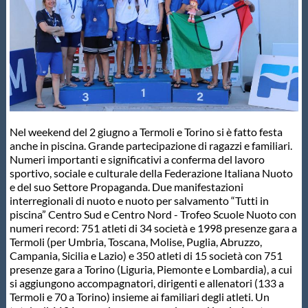
Master
Formazione
GUG
Nel weekend del 2 giugno a Termoli e Torino si è fatto festa
anche in piscina. Grande partecipazione di ragazzi e familiari.
Scuole Nuoto
Numeri importanti e significativi a conferma del lavoro
sportivo, sociale e culturale della Federazione Italiana Nuoto
e del suo Settore Propaganda. Due manifestazioni
Propaganda
interregionali di nuoto e nuoto per salvamento “Tutti in
piscina” Centro Sud e Centro Nord - Trofeo Scuole Nuoto con
numeri record: 751 atleti di 34 società e 1998 presenze gara a
Centri Federali
Termoli (per Umbria, Toscana, Molise, Puglia, Abruzzo,
Campania, Sicilia e Lazio) e 350 atleti di 15 società con 751
presenze gara a Torino (Liguria, Piemonte e Lombardia), a cui
Area Legislativa
si aggiungono accompagnatori, dirigenti e allenatori (133 a
Termoli e 70 a Torino) insieme ai familiari degli atleti. Un