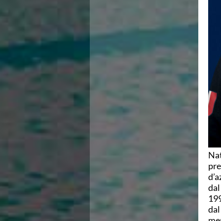
Ricerca Scuole Nuoto
Manuale SNF
Diventa SNF
Propaganda
Norme e documenti
Risultati
Eventi
Centri Federali
C. F. Complesso natatorio Foro Italico
C. F. Polo Acquatico Frecciarossa Ostia
C. F. Unipol BluStadium Pietralata
C. F. Polo Acquatico Enel - Valco San Paolo
C. F. Acerra "Carlo Pedersoli"
C. F. Crotone
C. F. Livorno
Nat
C. F. Milano
pre
C. F. Napoli "Felice Scandone"
d’a
C.F. Palazzo del Nuoto Torino
dal
C. F. Trieste "Bruno Bianchi"
199
C. F. Verona "Alberto Castagnetti"
dal
C. F. Viterbo
mer