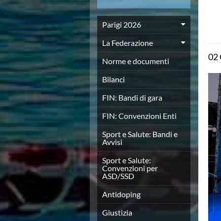
News
Flash News
Parigi 2026
Europei a modo Mei
Nuoto
La Federazione
Eventi attività agonistica
02
Calendario nazionale
Norme e documenti
Norme e documenti
Bilanci
Risultati e Classifiche
Graduatorie
FIN: Bandi di gara
Graduatorie Stagione 2025-2026
Azzurri
FIN: Convenzioni Enti
Records
Sport e Salute: Bandi e
News
Avvisi
Flash News
Pallanuoto
Sport e Salute:
Convenzioni per
Norme e documenti
ASD/SSD
Le Nazionali
Coppa Italia
Antidoping
Campionato A1 Maschile
Campionato A1 Femminile
Giustizia