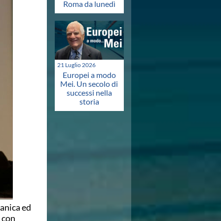
Roma da lunedì
21 Luglio 2026
Europei a modo
Mei. Un secolo di
successi nella
storia
canica ed
e con