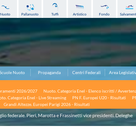
Nuoto
Pallanuoto
Tuffi
Artistico
Fondo
Salvamen
Scuole Nuoto
Propaganda
Centri Federali
Area Legislati
seramenti 2026/2027
Nuoto. Categoria Enel - Elenco iscritti / Avverten
to. Categoria Enel - Live Streaming
PN F. Europei U20 - Risultati
PN
Grandi Altezze. Europei Parigi 2026 - Risultati
lio federale. Pieri, Marotta e Frassinetti vice presidenti. Deleghe