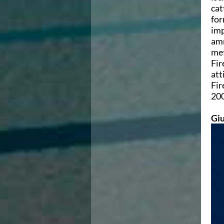
Campionati Italiani
cat
Circuito Supermaster
for
Calendario Nazionale Fondo
imp
Norme e documenti
amm
Risultati e Classifiche
met
Primati
Fir
Graduatorie
att
Analisi e Approfondimenti
Fir
News
200
Flash News
Formazione
Gi
SIT
Sezione Salvamento
GUG
Composizione
Norme e documenti
Formazione
Sedi Regionali e Provinciali
Designazioni Arbitrali
Scuole Nuoto