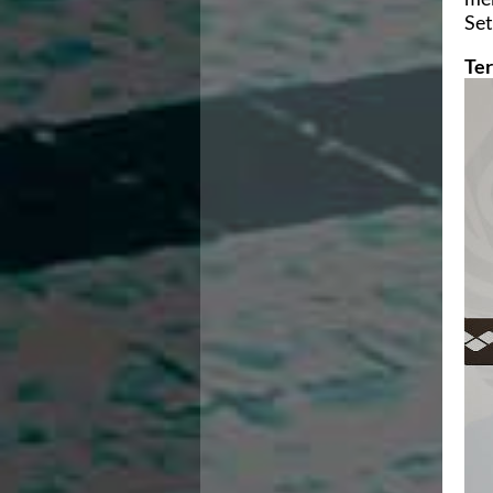
Area Legislativa
Set
Protezione Civile
Ter
Qualità
Sostenibilità
Privacy
Cookie Policy
Archivio News
Flash News
Galleria fotografica
Videogallery
Intranet
Webmail
Contatti
Mappa del sito