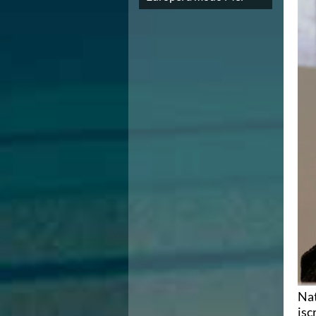
Azzurri
News
Flash News
Fondo
Eventi
Grand Prix
Norme e documenti
Risultati e Classifiche
Primati
Azzurri
News
Flash News
Salvamento
Eventi
Norme e documenti
Risultati e Classifiche
Albi d'oro - Primati
News
Flash News
Nat
Master
isc