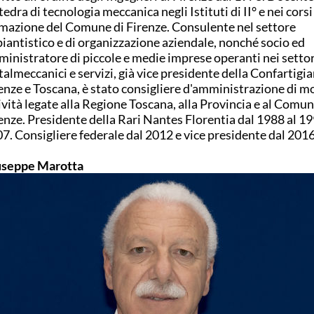
tedra di tecnologia meccanica negli Istituti di II° e nei corsi
mazione del Comune di Firenze. Consulente nel settore
iantistico e di organizzazione aziendale, nonché socio ed
inistratore di piccole e medie imprese operanti nei settor
almeccanici e servizi, già vice presidente della Confartigi
enze e Toscana, è stato consigliere d'amministrazione di mo
ività legate alla Regione Toscana, alla Provincia e al Comun
enze. Presidente della Rari Nantes Florentia dal 1988 al 19
7. Consigliere federale dal 2012 e vice presidente dal 201
useppe Marotta