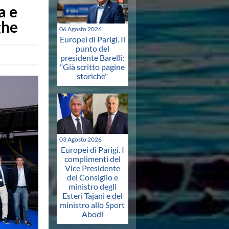
a e
ghe
06 Agosto 2026
Europei di Parigi. Il
punto del
presidente Barelli:
"Già scritto pagine
storiche"
03 Agosto 2026
Europei di Parigi. I
complimenti del
Vice Presidente
del Consiglio e
ministro degli
Esteri Tajani e del
ministro allo Sport
Abodi