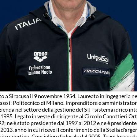
o a Siracusa il 9 novembre 1954. Laureato in Ingegneria n
sso il Politecnico di Milano. Imprenditore e amministrato
zienda nel settore della gestione del SII - sistema idrico int
 1985. Legato in veste di dirigente al Circolo Canottieri Ort
2; ne è stato presidente dal 1997 al 2012 e ne è president
 2013, anno in cui riceve il conferimento della Stella d'arge
ito sportivo. Consigliere federale dal 2005. Team leader d