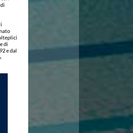
 di
i
anato
lteplici
e di
92 e dal
6.