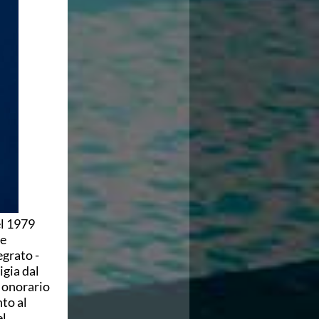
el 1979
re
egrato -
igia dal
e onorario
nto al
el