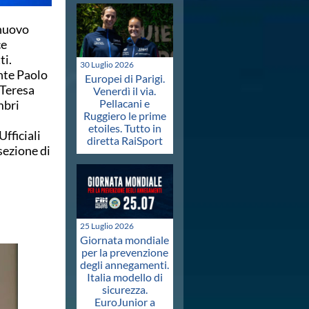
 nuovo
ce
ti.
30 Luglio 2026
ente Paolo
Europei di Parigi.
 Teresa
Venerdì il via.
Pellacani e
mbri
Ruggiero le prime
etoiles. Tutto in
fficiali
diretta RaiSport
sezione di
25 Luglio 2026
Giornata mondiale
per la prevenzione
degli annegamenti.
Italia modello di
sicurezza.
EuroJunior a