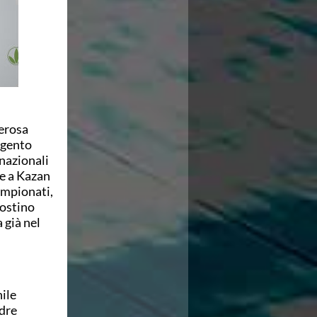
terosa
rgento
nazionali
le a Kazan
campionati,
gostino
 già nel
ile
dre