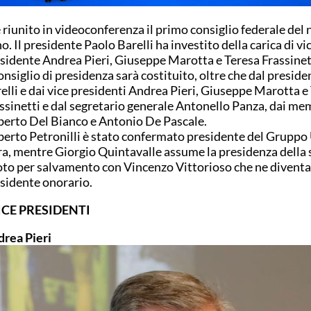
è riunito in videoconferenza il primo consiglio federale del
o. Il presidente Paolo Barelli ha investito della carica di vi
sidente Andrea Pieri, Giuseppe Marotta e Teresa Frassinet
consiglio di presidenza sarà costituito, oltre che dal presid
elli e dai vice presidenti Andrea Pieri, Giuseppe Marotta e
ssinetti e dal segretario generale Antonello Panza, dai me
erto Del Bianco e Antonio De Pascale.
erto Petronilli è stato confermato presidente del Gruppo U
a, mentre Giorgio Quintavalle assume la presidenza della 
to per salvamento con Vincenzo Vittorioso che ne diventa
sidente onorario.
VICE PRESIDENTI
rea Pieri