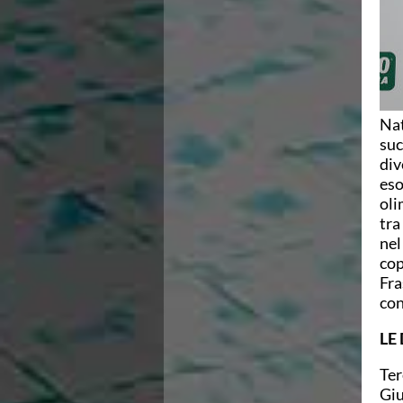
Nat
suc
div
eso
oli
tra
nel
cop
Fra
con
LE
Ter
Giu