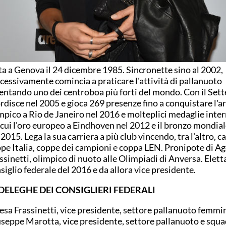
a a Genova il 24 dicembre 1985. Sincronette sino al 2002,
cessivamente comincia a praticare l'attività di pallanuoto
entando uno dei centroboa più forti del mondo. Con il Set
rdisce nel 2005 e gioca 269 presenze fino a conquistare l'a
mpico a Rio de Janeiro nel 2016 e molteplici medaglie inter
 cui l'oro europeo a Eindhoven nel 2012 e il bronzo mondia
 2015. Lega la sua carriera a più club vincendo, tra l'altro, 
pe Italia, coppe dei campioni e coppa LEN. Pronipote di A
ssinetti, olimpico di nuoto alle Olimpiadi di Anversa. Eletta
siglio federale del 2016 e da allora vice presidente.
 DELEGHE DEI CONSIGLIERI FEDERALI
esa Frassinetti, vice presidente, settore pallanuoto femmin
seppe Marotta, vice presidente, settore pallanuoto e squa