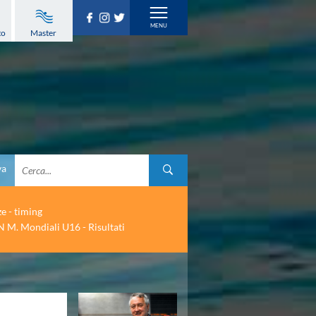
to
Master
va
ze - timing
 M. Mondiali U16 - Risultati