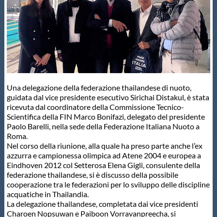
Master
Formazione
GUG
Una delegazione della federazione thailandese di nuoto,
guidata dal vice presidente esecutivo Sirichai Distakul, è stata
Scuole Nuoto
ricevuta dal coordinatore della Commissione Tecnico-
Scientifica della FIN Marco Bonifazi, delegato del presidente
Paolo Barelli, nella sede della Federazione Italiana Nuoto a
Roma.
Propaganda
Nel corso della riunione, alla quale ha preso parte anche l’ex
azzurra e campionessa olimpica ad Atene 2004 e europea a
Eindhoven 2012 col Setterosa Elena Gigli, consulente della
Centri Federali
federazione thailandese, si è discusso della possibile
cooperazione tra le federazioni per lo sviluppo delle discipline
acquatiche in Thailandia.
Area Legislativa
La delegazione thailandese, completata dai vice presidenti
Charoen Nopsuwan e Paiboon Vorravanpreecha, si