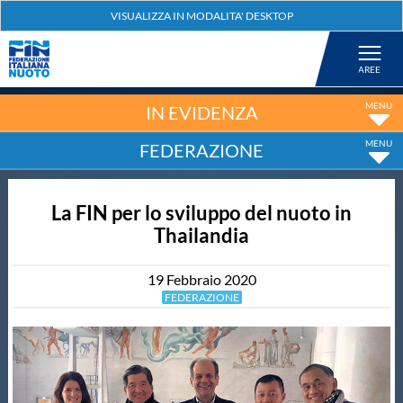
Federazione
Nuoto
IN EVIDENZA
FEDERAZIONE
Pallanuoto
La FIN per lo sviluppo del nuoto in
Tuffi
Thailandia
Artistico
19
Febbraio
2020
FEDERAZIONE
Fondo
Salvamento