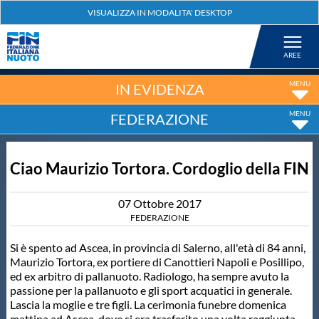
Federazione
Nuoto
IN EVIDENZA
FEDERAZIONE
Pallanuoto
Ciao Maurizio Tortora. Cordoglio della FIN
Tuffi
07
Ottobre
2017
Artistico
FEDERAZIONE
Si è spento ad Ascea, in provincia di Salerno, all'età di 84 anni,
Fondo
Maurizio Tortora, ex portiere di Canottieri Napoli e Posillipo,
ed ex arbitro di pallanuoto. Radiologo, ha sempre avuto la
passione per la pallanuoto e gli sport acquatici in generale.
Salvamento
Lascia la moglie e tre figli. La cerimonia funebre domenica
mattina ad Ascea, dove si era trasferito una volta raggiunta