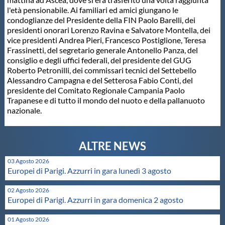
l'età pensionabile. Ai familiari ed amici giungano le
Master
condoglianze del Presidente della FIN Paolo Barelli, dei
presidenti onorari Lorenzo Ravina e Salvatore Montella, dei
vice presidenti Andrea Pieri, Francesco Postiglione, Teresa
Formazione
Frassinetti, del segretario generale Antonello Panza, del
consiglio e degli uffici federali, del presidente del GUG
Roberto Petronilli, dei commissari tecnici del Settebello
GUG
Alessandro Campagna e del Setterosa Fabio Conti, del
presidente del Comitato Regionale Campania Paolo
Trapanese e di tutto il mondo del nuoto e della pallanuoto
Scuole Nuoto
nazionale.
Propaganda
03 Agosto 2026
Europei di Parigi. Azzurri in gara lunedì 3 agosto
Centri Federali
02 Agosto 2026
Europei di Parigi. Azzurri in gara domenica 2 agosto
Area Legislativa
01 Agosto 2026