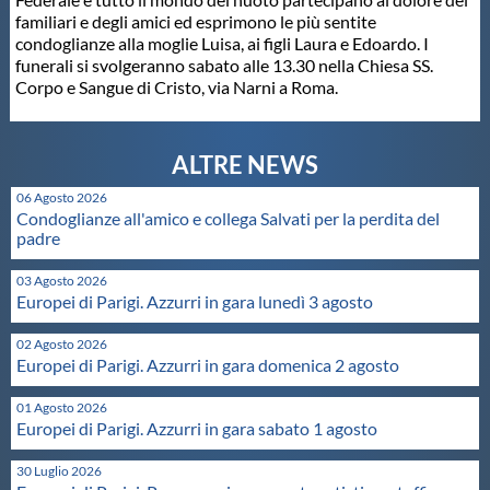
familiari e degli amici ed esprimono le più sentite
Master
condoglianze alla moglie Luisa, ai figli Laura e Edoardo. I
funerali si svolgeranno sabato alle 13.30 nella Chiesa SS.
Corpo e Sangue di Cristo, via Narni a Roma.
Formazione
GUG
06 Agosto 2026
Condoglianze all'amico e collega Salvati per la perdita del
padre
Scuole Nuoto
03 Agosto 2026
Europei di Parigi. Azzurri in gara lunedì 3 agosto
Propaganda
02 Agosto 2026
Europei di Parigi. Azzurri in gara domenica 2 agosto
Centri Federali
01 Agosto 2026
Europei di Parigi. Azzurri in gara sabato 1 agosto
Area Legislativa
30 Luglio 2026