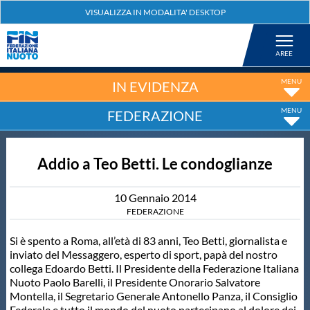
Federazione
Nuoto
IN EVIDENZA
FEDERAZIONE
Pallanuoto
Addio a Teo Betti. Le condoglianze
Tuffi
10
Gennaio
2014
Artistico
FEDERAZIONE
Si è spento a Roma, all’età di 83 anni, Teo Betti, giornalista e
Fondo
inviato del Messaggero, esperto di sport, papà del nostro
collega Edoardo Betti. Il Presidente della Federazione Italiana
Nuoto Paolo Barelli, il Presidente Onorario Salvatore
Salvamento
Montella, il Segretario Generale Antonello Panza, il Consiglio
Federale e tutto il mondo del nuoto partecipano al dolore dei