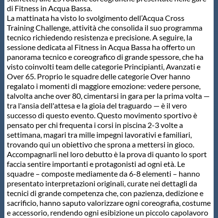
di Fitness in Acqua Bassa.
Protezione Civile
La mattinata ha visto lo svolgimento dell’Acqua Cross
Training Challenge, attività che consolida il suo programma
tecnico richiedendo resistenza e precisione. A seguire, la
Qualità
sessione dedicata al Fitness in Acqua Bassa ha offerto un
panorama tecnico e coreografico di grande spessore, che ha
visto coinvolti team delle categorie Principianti, Avanzati e
Sostenibilità
Over 65. Proprio le squadre delle categorie Over hanno
regalato i momenti di maggiore emozione: vedere persone,
talvolta anche over 80, cimentarsi in gara per la prima volta —
Privacy
tra l'ansia dell'attesa e la gioia del traguardo — è il vero
successo di questo evento. Questo movimento sportivo è
pensato per chi frequenta i corsi in piscina 2-3 volte a
Cookie Policy
settimana, magari tra mille impegni lavorativi e familiari,
trovando qui un obiettivo che sprona a mettersi in gioco.
Accompagnarli nel loro debutto è la prova di quanto lo sport
Archivio News
faccia sentire importanti e protagonisti ad ogni età. Le
squadre – composte mediamente da 6-8 elementi – hanno
presentato interpretazioni originali, curate nei dettagli da
Flash News
tecnici di grande competenza che, con pazienza, dedizione e
sacrificio, hanno saputo valorizzare ogni coreografia, costume
e accessorio, rendendo ogni esibizione un piccolo capolavoro