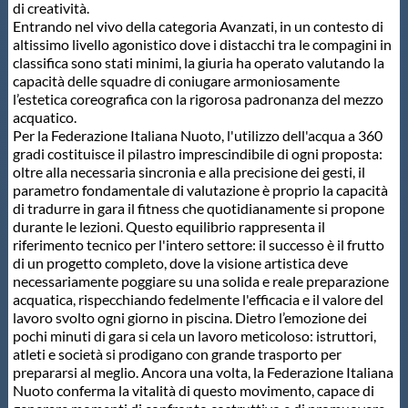
Galleria fotografica
di creatività.
Entrando nel vivo della categoria Avanzati, in un contesto di
altissimo livello agonistico dove i distacchi tra le compagini in
Videogallery
classifica sono stati minimi, la giuria ha operato valutando la
capacità delle squadre di coniugare armoniosamente
l’estetica coreografica con la rigorosa padronanza del mezzo
Intranet
acquatico.
Per la Federazione Italiana Nuoto, l'utilizzo dell'acqua a 360
gradi costituisce il pilastro imprescindibile di ogni proposta:
Webmail
oltre alla necessaria sincronia e alla precisione dei gesti, il
parametro fondamentale di valutazione è proprio la capacità
di tradurre in gara il fitness che quotidianamente si propone
Contatti
durante le lezioni. Questo equilibrio rappresenta il
riferimento tecnico per l'intero settore: il successo è il frutto
di un progetto completo, dove la visione artistica deve
Mappa del sito
necessariamente poggiare su una solida e reale preparazione
acquatica, rispecchiando fedelmente l'efficacia e il valore del
lavoro svolto ogni giorno in piscina. Dietro l’emozione dei
pochi minuti di gara si cela un lavoro meticoloso: istruttori,
atleti e società si prodigano con grande trasporto per
prepararsi al meglio. Ancora una volta, la Federazione Italiana
Nuoto conferma la vitalità di questo movimento, capace di