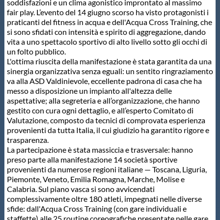
soddisfazioni e un clima agonistico improntato al massimo
fair play. L’evento del 14 giugno scorso ha visto protagonisti i
Master
praticanti del fitness in acqua e dell'Acqua Cross Training, che
si sono sfidati con intensità e spirito di aggregazione, dando
vita a uno spettacolo sportivo di alto livello sotto gli occhi di
Formazione
un folto pubblico.
L'ottima riuscita della manifestazione è stata garantita da una
sinergia organizzativa senza eguali: un sentito ringraziamento
GUG
va alla ASD Valdinievole, eccellente padrona di casa che ha
messo a disposizione un impianto all'altezza delle
aspettative; alla segreteria e all’organizzazione, che hanno
Scuole Nuoto
gestito con cura ogni dettaglio, e all’esperto Comitato di
Valutazione, composto da tecnici di comprovata esperienza
provenienti da tutta Italia, il cui giudizio ha garantito rigore e
Propaganda
trasparenza.
La partecipazione è stata massiccia e trasversale: hanno
preso parte alla manifestazione 14 società sportive
Centri Federali
provenienti da numerose regioni italiane — Toscana, Liguria,
Piemonte, Veneto, Emilia Romagna, Marche, Molise e
Calabria. Sul piano vasca si sono avvicendati
complessivamente oltre 180 atleti, impegnati nelle diverse
Area Legislativa
sfide: dall'Acqua Cross Training (con gare individuali e
staffette) alle 25 routine coreografiche presentate nelle gare