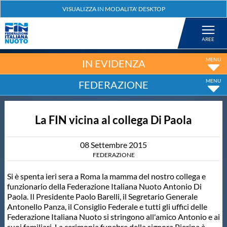
Federazione
Nuoto
IN EVIDENZA
FEDERAZIONE
Pallanuoto
La FIN vicina al collega Di Paola
Tuffi
08
Settembre
2015
Artistico
FEDERAZIONE
Si è spenta ieri sera a Roma la mamma del nostro collega e
Fondo
funzionario della Federazione Italiana Nuoto Antonio Di
Paola. Il Presidente Paolo Barelli, il Segretario Generale
Antonello Panza, il Consiglio Federale e tutti gli uffici delle
Salvamento
Federazione Italiana Nuoto si stringono all'amico Antonio e ai
suoi familiari. La cerimonia funebre della signora Pierina è