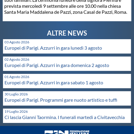
prevista mercoledì 9 settembre alle ore 10.00 nella chiesa
Master
Santa Maria Maddalena de Pazzi, zona Casal de Pazzi, Roma.
Formazione
03 Agosto 2026
GUG
Europei di Parigi. Azzurri in gara lunedì 3 agosto
02 Agosto 2026
Europei di Parigi. Azzurri in gara domenica 2 agosto
Scuole Nuoto
01 Agosto 2026
Europei di Parigi. Azzurri in gara sabato 1 agosto
Propaganda
30 Luglio 2026
Europei di Parigi. Programmi gare nuoto artistico e tuffi
Centri Federali
19 Luglio 2026
Ci lascia Gianni Taormina. I funerali martedì a Civitavecchia
Area Legislativa