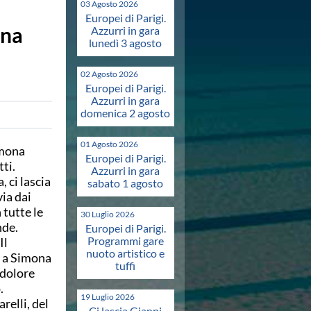
03 Agosto 2026
Europei di Parigi.
ona
Azzurri in gara
lunedì 3 agosto
02 Agosto 2026
Europei di Parigi.
Azzurri in gara
domenica 2 agosto
01 Agosto 2026
imona
Europei di Parigi.
ti.
Azzurri in gara
 ci lascia
sabato 1 agosto
ia dai
tutte le
30 Luglio 2026
nde.
Europei di Parigi.
Programmi gare
Il
nuoto artistico e
a a Simona
tuffi
 dolore
o.
19 Luglio 2026
relli, del
Ci lascia Gianni