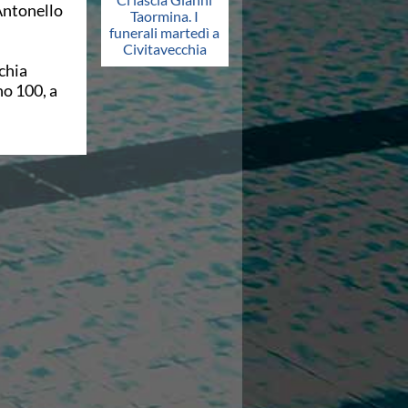
Antonello
Taormina. I
funerali martedì a
Civitavecchia
chia
o 100, a