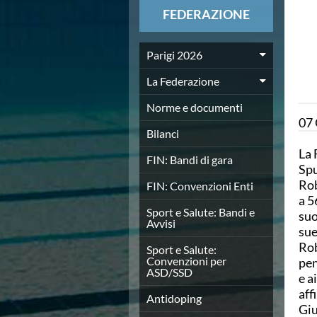
News
FEDERAZIONE
Flash News
Europei a modo Mei
Nuoto
Parigi 2026
Eventi attività agonistica
La Federazione
Calendario nazionale
Norme e documenti
Norme e documenti
Risultati e Classifiche
07
Graduatorie
Bilanci
Graduatorie Stagione 2025-2026
La 
FIN: Bandi di gara
Azzurri
Spu
Records
Rob
FIN: Convenzioni Enti
News
a 5
Flash News
Sport e Salute: Bandi e
suo
Avvisi
Pallanuoto
sue
Norme e documenti
Rob
Sport e Salute:
Le Nazionali
Convenzioni per
pen
ASD/SSD
Coppa Italia
e a
Campionato A1 Maschile
aff
Antidoping
Campionato A1 Femminile
Giu