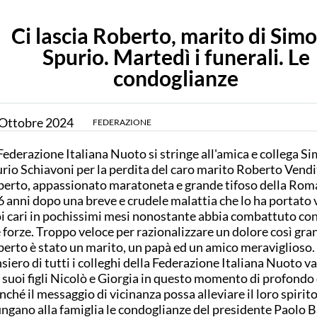
Ci lascia Roberto, marito di Sim
Spurio. Martedì i funerali. Le
condoglianze
Ottobre
2024
FEDERAZIONE
Federazione Italiana Nuoto si stringe all'amica e collega S
rio Schiavoni per la perdita del caro marito Roberto Vendit
erto, appassionato maratoneta e grande tifoso della Roma,
6 anni dopo una breve e crudele malattia che lo ha portato v
i cari in pochissimi mesi nonostante abbia combattuto con 
 forze. Troppo veloce per razionalizzare un dolore così gra
erto è stato un marito, un papà ed un amico meraviglioso. 
siero di tutti i colleghi della Federazione Italiana Nuoto v
i suoi figli Nicolò e Giorgia in questo momento di profondo
inché il messaggio di vicinanza possa alleviare il loro spirit
ngano alla famiglia le condoglianze del presidente Paolo Ba