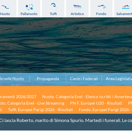
Nuoto
Pallanuoto
Tuffi
Artistico
Fondo
Salvamen
Scuole Nuoto
Propaganda
Centri Federali
Area Legislati
seramenti 2026/2027
Nuoto. Categoria Enel - Elenco iscritti / Avverten
to. Categoria Enel - Live Streaming
PN F. Europei U20 - Risultati
PN
ti
Tuffi. Europei Parigi 2026 - Risultati
Fondo. Europei Parigi 2026 - 
Ci lascia Roberto, marito di Simona Spurio. Martedì i funerali. Le 