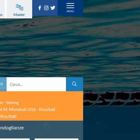
to
Master
va
ze - timing
 M. Mondiali U16 - Risultati
Risultati
condoglianze