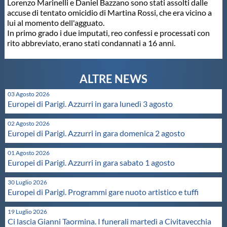
Lorenzo Marinelli e Daniel Bazzano sono stati assolti dalle
accuse di tentato omicidio di Martina Rossi, che era vicino a
Master
lui al momento dell'agguato.
In primo grado i due imputati, reo confessi e processati con
rito abbreviato, erano stati condannati a 16 anni.
Formazione
GUG
03 Agosto 2026
Europei di Parigi. Azzurri in gara lunedì 3 agosto
Scuole Nuoto
02 Agosto 2026
Europei di Parigi. Azzurri in gara domenica 2 agosto
Propaganda
01 Agosto 2026
Europei di Parigi. Azzurri in gara sabato 1 agosto
Centri Federali
30 Luglio 2026
Europei di Parigi. Programmi gare nuoto artistico e tuffi
Area Legislativa
19 Luglio 2026
Ci lascia Gianni Taormina. I funerali martedì a Civitavecchia