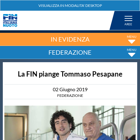
Federazione
Nuoto
IN EVIDENZA
FEDERAZIONE
Pallanuoto
La FIN piange Tommaso Pesapane
Tuffi
02
Giugno
2019
Artistico
FEDERAZIONE
Fondo
Salvamento