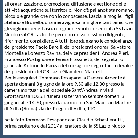
all'organizzazione, promozione, diffusione e gestione delle
Protezione Civile
attività acquatiche sul territorio. Non c'è pallanotista romano,
piccolo e grande, che non lo conoscesse. Lascia la moglie, i figli
Stefano e Brunella, una meravigliosa famiglia e tanti amici che
Qualità
gli vogliono bene. Lascia un grande vuoto in seno alla SS Lazio
Nuoto e al CR Lazio che perdono un validissimo dirigente,
riferimento, consigliere. A tutti loro giungano le condoglianze
Sostenibilità
del presidente Paolo Barelli, dei presidenti onorari Salvatore
Montella e Lorenzo Ravina, dei vice presidenti Andrea Pieri,
Francesco Postiglione e Teresa Frassinetti, del segretario
Privacy
generale Antonello Panza, del consiglio e degli uffici federali e
del presidente del CR Lazio Gianpiero Mauretti.
Per le esequie di Tommaso Pesapane la Camera Ardente è
Cookie Policy
aperta domani 3 giugno dalla ore 9.30 alle 12.30 presso la
camera mortuaria dell'ospedale Sant'Andrea in via di
Grottarossa 1035. I funerali si terranno sempre domeni 3
Archivio News
giugno, alle 14.30, presso la parrocchia San Maurizio Martire
di Acilia (Roma) via del Poggio di Acilia, 110.
Flash News
nella foto Tommaso Pesapane con Claudio Sebastianutti,
prima capitano e dal 2017 allenatore della SS Lazio Nuoto