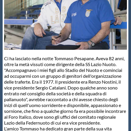
Master
Formazione
GUG
Ci ha lasciato nella notte Tommaso Pesapane. Aveva 82 anni,
oltre la metà vissuti come dirigente della SS Lazio Nuoto.
Scuole Nuoto
"Accompagnavo i miei figli allo Stadio del Nuoto e cominciai
ad occuparmi con un gruppo di genitori dell'organizzazione
delle traferte. Era il 1977. Il presidente era Renzo Nostini, il
Propaganda
vice presidente Sergio Catalani. Dopo qualche anno sono
entrato nel consiglio della società e della squadra di
pallanuoto", avrebbe raccontato a chi avesse chiesto degli
Centri Federali
inizi di quell'uomo sorridente e disponibile, appassionato e
sornione, che fino a qualche giorno fa era possibile incontrare
al Foro Italico, dove sono gli uffici del comitato regionale
Area Legislativa
Lazio della Federnuoto di cui era vice presidente.
L'amico Tommaso ha dedicato gran parte della sua vita