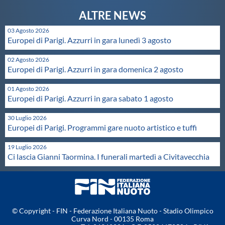
Galleria fotografica
Videogallery
03 Agosto 2026
Europei di Parigi. Azzurri in gara lunedì 3 agosto
Intranet
02 Agosto 2026
Europei di Parigi. Azzurri in gara domenica 2 agosto
01 Agosto 2026
Webmail
Europei di Parigi. Azzurri in gara sabato 1 agosto
30 Luglio 2026
Contatti
Europei di Parigi. Programmi gare nuoto artistico e tuffi
19 Luglio 2026
Mappa del sito
Ci lascia Gianni Taormina. I funerali martedì a Civitavecchia
© Copyright - FIN - Federazione Italiana Nuoto - Stadio Olimpico
Curva Nord - 00135 Roma