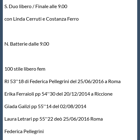
S. Duo libero / Finale alle 9.00
Master
con Linda Cerruti e Costanza Ferro
Formazione
N. Batterie dalle 9.00
GUG
Scuole Nuoto
100 stile libero fem
RI 53''18 di Federica Pellegrini del 25/06/2016 a Roma
Propaganda
Erika Ferraioli pp 54''30 del 20/12/2014 a Riccione
Giada Galizi pp 55''14 del 02/08/2014
Centri Federali
Laura Letrari pp 55''22 deò 25/06/2016 Roma
Area Legislativa
Federica Pellegrini