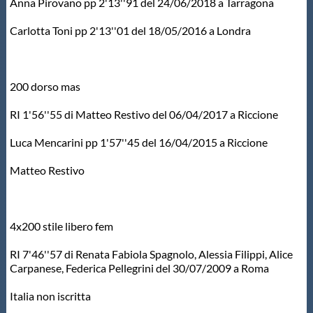
Galleria fotografica
Anna Pirovano pp 2'13''91 del 24/06/2018 a Tarragona
Carlotta Toni pp 2'13''01 del 18/05/2016 a Londra
Videogallery
Intranet
200 dorso mas
RI 1'56''55 di Matteo Restivo del 06/04/2017 a Riccione
Webmail
Luca Mencarini pp 1'57''45 del 16/04/2015 a Riccione
Contatti
Matteo Restivo
Mappa del sito
4x200 stile libero fem
RI 7'46''57 di Renata Fabiola Spagnolo, Alessia Filippi, Alice
Carpanese, Federica Pellegrini del 30/07/2009 a Roma
Italia non iscritta