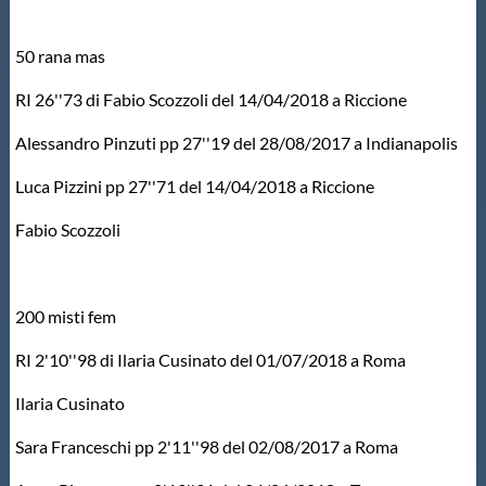
Protezione Civile
50 rana mas
Qualità
RI 26''73 di Fabio Scozzoli del 14/04/2018 a Riccione
Alessandro Pinzuti pp 27''19 del 28/08/2017 a Indianapolis
Sostenibilità
Luca Pizzini pp 27''71 del 14/04/2018 a Riccione
Privacy
Fabio Scozzoli
Cookie Policy
200 misti fem
Archivio News
RI 2'10''98 di Ilaria Cusinato del 01/07/2018 a Roma
Ilaria Cusinato
Flash News
Sara Franceschi pp 2'11''98 del 02/08/2017 a Roma