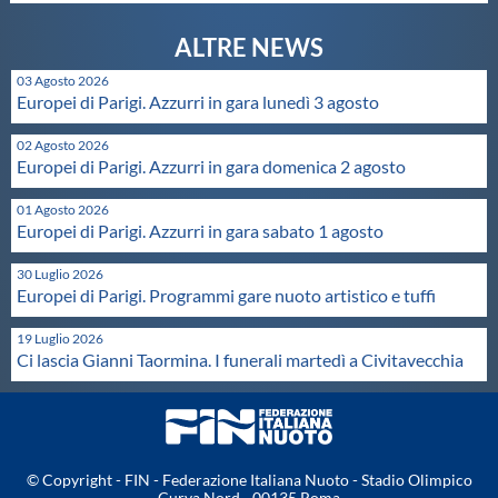
Protezione Civile
03 Agosto 2026
Qualità
Europei di Parigi. Azzurri in gara lunedì 3 agosto
02 Agosto 2026
Sostenibilità
Europei di Parigi. Azzurri in gara domenica 2 agosto
01 Agosto 2026
Privacy
Europei di Parigi. Azzurri in gara sabato 1 agosto
30 Luglio 2026
Cookie Policy
Europei di Parigi. Programmi gare nuoto artistico e tuffi
19 Luglio 2026
Archivio News
Ci lascia Gianni Taormina. I funerali martedì a Civitavecchia
Flash News
© Copyright - FIN - Federazione Italiana Nuoto - Stadio Olimpico
Curva Nord - 00135 Roma