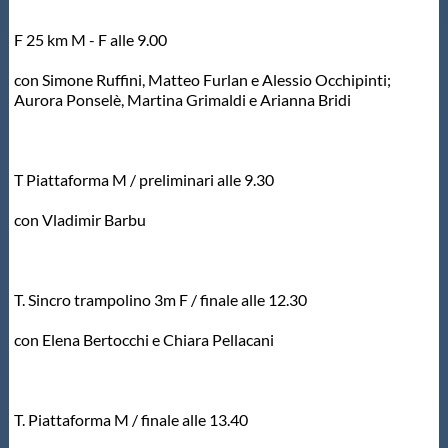
Master
F 25 km M - F alle 9.00
con Simone Ruffini, Matteo Furlan e Alessio Occhipinti;
Formazione
Aurora Ponselè, Martina Grimaldi e Arianna Bridi
GUG
T Piattaforma M / preliminari alle 9.30
Scuole Nuoto
con Vladimir Barbu
Propaganda
T. Sincro trampolino 3m F / finale alle 12.30
con Elena Bertocchi e Chiara Pellacani
Centri Federali
Area Legislativa
T. Piattaforma M / finale alle 13.40