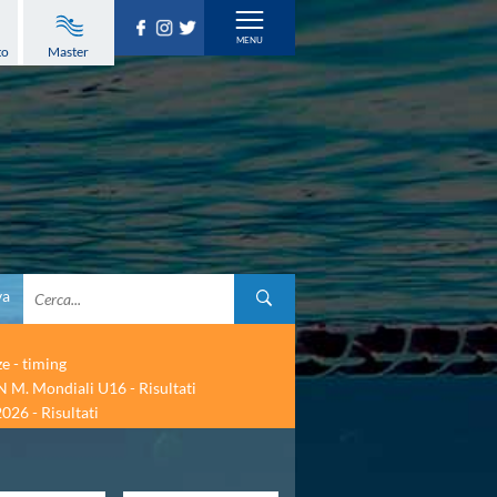
to
Master
va
ze - timing
 M. Mondiali U16 - Risultati
026 - Risultati