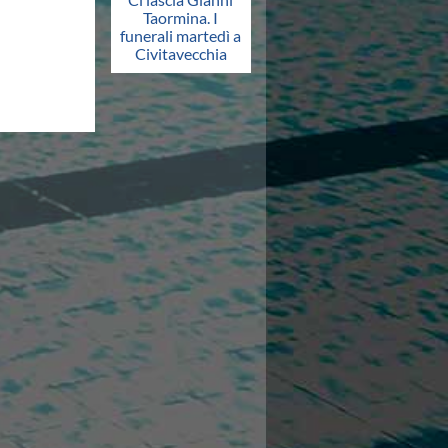
Taormina. I
funerali martedì a
Civitavecchia