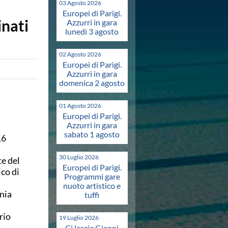
03 Agosto 2026
Europei di Parigi.
inati
Azzurri in gara
lunedì 3 agosto
02 Agosto 2026
Europei di Parigi.
Azzurri in gara
domenica 2 agosto
01 Agosto 2026
Europei di Parigi.
Azzurri in gara
sabato 1 agosto
16
30 Luglio 2026
e del
Europei di Parigi.
co di
Programmi gare
nuoto artistico e
nia
tuffi
rio
19 Luglio 2026
Ci lascia Gianni