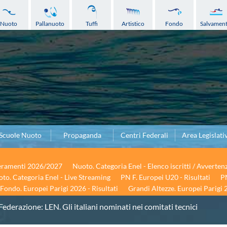
Nuoto
Pallanuoto
Tuffi
Artistico
Fondo
Salvamen
Scuole Nuoto
Propaganda
Centri Federali
Area Legislati
seramenti 2026/2027
Nuoto. Categoria Enel - Elenco iscritti / Avverten
to. Categoria Enel - Live Streaming
PN F. Europei U20 - Risultati
PN
Fondo. Europei Parigi 2026 - Risultati
Grandi Altezze. Europei Parigi 2
Federazione: LEN. Gli italiani nominati nei comitati tecnici