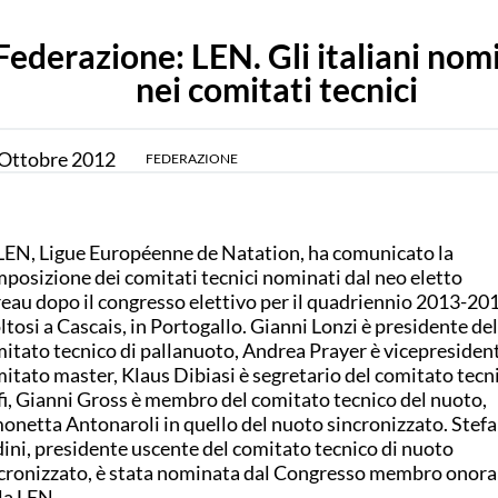
Federazione: LEN. Gli italiani nom
nei comitati tecnici
Ottobre
2012
FEDERAZIONE
LEN, Ligue Européenne de Natation, ha comunicato la
posizione dei comitati tecnici nominati dal neo eletto
eau dopo il congresso elettivo per il quadriennio 2013-20
ltosi a Cascais, in Portogallo. Gianni Lonzi è presidente del
itato tecnico di pallanuoto, Andrea Prayer è vicepresident
itato master, Klaus Dibiasi è segretario del comitato tecni
fi, Gianni Gross è membro del comitato tecnico del nuoto,
onetta Antonaroli in quello del nuoto sincronizzato. Stefa
ini, presidente uscente del comitato tecnico di nuoto
cronizzato, è stata nominata dal Congresso membro onora
la LEN.