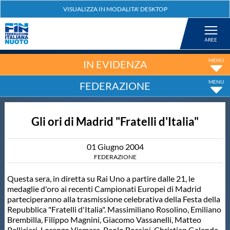
Federazione
Nuoto
IN EVIDENZA
FEDERAZIONE
Pallanuoto
Gli ori di Madrid "Fratelli d'Italia"
Tuffi
01
Giugno
2004
Artistico
FEDERAZIONE
Questa sera, in diretta su Rai Uno a partire dalle 21, le
Fondo
medaglie d'oro ai recenti Campionati Europei di Madrid
parteciperanno alla trasmissione celebrativa della Festa della
Repubblica "Fratelli d'Italia". Massimiliano Rosolino, Emiliano
Salvamento
Brembilla, Filippo Magnini, Giacomo Vassanelli, Matteo
Pelliciari, Lorenzo Vismara, Paolo Bossini, Christian Galenda,