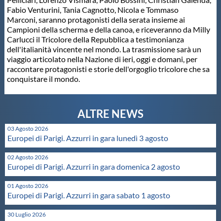
Fabio Venturini, Tania Cagnotto, Nicola e Tommaso
Master
Marconi, saranno protagonisti della serata insieme ai
Campioni della scherma e della canoa, e riceveranno da Milly
Carlucci il Tricolore della Repubblica a testimonianza
Formazione
dell'italianità vincente nel mondo. La trasmissione sarà un
viaggio articolato nella Nazione di ieri, oggi e domani, per
raccontare protagonisti e storie dell'orgoglio tricolore che sa
GUG
conquistare il mondo.
Scuole Nuoto
03 Agosto 2026
Europei di Parigi. Azzurri in gara lunedì 3 agosto
Propaganda
02 Agosto 2026
Europei di Parigi. Azzurri in gara domenica 2 agosto
Centri Federali
01 Agosto 2026
Europei di Parigi. Azzurri in gara sabato 1 agosto
Area Legislativa
30 Luglio 2026