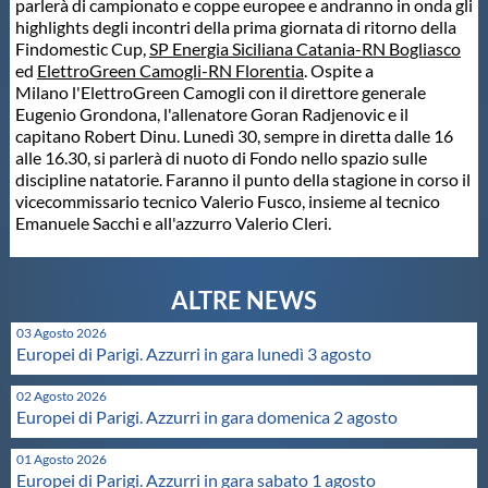
parlerà di campionato e coppe europee e andranno in onda gli
highlights degli incontri della prima giornata di ritorno della
Master
Findomestic Cup,
SP Energia Siciliana Catania-RN Bogliasco
ed
ElettroGreen Camogli-RN Florentia
. Ospite a
Milano l'ElettroGreen Camogli con il direttore generale
Formazione
Eugenio Grondona, l'allenatore Goran Radjenovic e il
capitano Robert Dinu. Lunedì 30, sempre in diretta dalle 16
alle 16.30, si parlerà di nuoto di Fondo nello spazio sulle
GUG
discipline natatorie. Faranno il punto della stagione in corso il
vicecommissario tecnico Valerio Fusco, insieme al tecnico
Emanuele Sacchi e all'azzurro Valerio Cleri.
Scuole Nuoto
Propaganda
03 Agosto 2026
Europei di Parigi. Azzurri in gara lunedì 3 agosto
Centri Federali
02 Agosto 2026
Europei di Parigi. Azzurri in gara domenica 2 agosto
Area Legislativa
01 Agosto 2026
Europei di Parigi. Azzurri in gara sabato 1 agosto