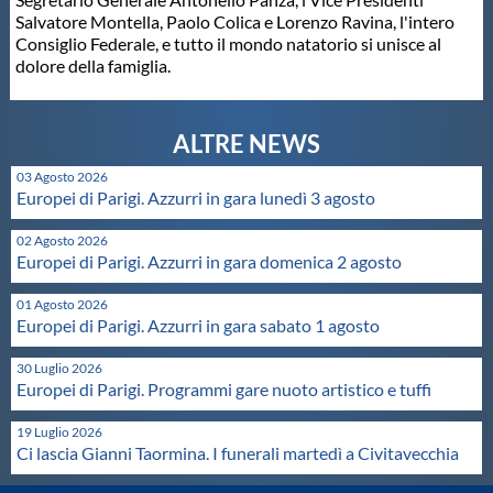
Salvatore Montella, Paolo Colica e Lorenzo Ravina, l'intero
Master
Consiglio Federale, e tutto il mondo natatorio si unisce al
dolore della famiglia.
Formazione
GUG
03 Agosto 2026
Europei di Parigi. Azzurri in gara lunedì 3 agosto
Scuole Nuoto
02 Agosto 2026
Europei di Parigi. Azzurri in gara domenica 2 agosto
01 Agosto 2026
Propaganda
Europei di Parigi. Azzurri in gara sabato 1 agosto
30 Luglio 2026
Centri Federali
Europei di Parigi. Programmi gare nuoto artistico e tuffi
19 Luglio 2026
Area Legislativa
Ci lascia Gianni Taormina. I funerali martedì a Civitavecchia