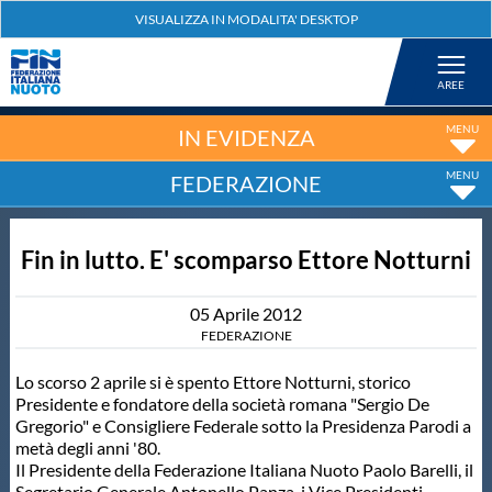
Federazione
Nuoto
IN EVIDENZA
FEDERAZIONE
Pallanuoto
Fin in lutto. E' scomparso Ettore Notturni
Tuffi
05
Aprile
2012
Artistico
FEDERAZIONE
Lo scorso 2 aprile si è spento Ettore Notturni, storico
Fondo
Presidente e fondatore della società romana "Sergio De
Gregorio" e Consigliere Federale sotto la Presidenza Parodi a
metà degli anni '80.
Salvamento
Il Presidente della Federazione Italiana Nuoto Paolo Barelli, il
Segretario Generale Antonello Panza, i Vice Presidenti