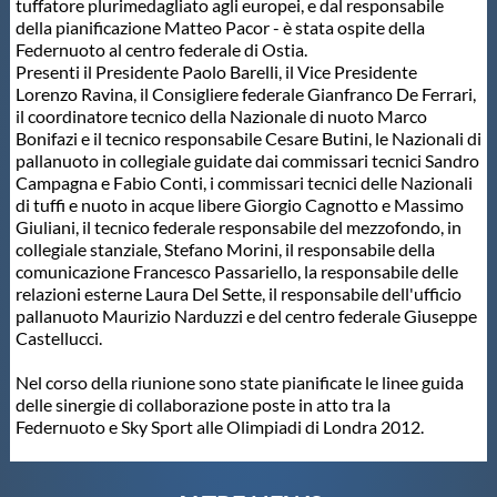
tuffatore plurimedagliato agli europei, e dal responsabile
della pianificazione Matteo Pacor - è stata ospite della
Master
Federnuoto al centro federale di Ostia.
Presenti il Presidente Paolo Barelli, il Vice Presidente
Lorenzo Ravina, il Consigliere federale Gianfranco De Ferrari,
Formazione
il coordinatore tecnico della Nazionale di nuoto Marco
Bonifazi e il tecnico responsabile Cesare Butini, le Nazionali di
pallanuoto in collegiale guidate dai commissari tecnici Sandro
GUG
Campagna e Fabio Conti, i commissari tecnici delle Nazionali
di tuffi e nuoto in acque libere Giorgio Cagnotto e Massimo
Giuliani, il tecnico federale responsabile del mezzofondo, in
Scuole Nuoto
collegiale stanziale, Stefano Morini, il responsabile della
comunicazione Francesco Passariello, la responsabile delle
relazioni esterne Laura Del Sette, il responsabile dell'ufficio
Propaganda
pallanuoto Maurizio Narduzzi e del centro federale Giuseppe
Castellucci.
Centri Federali
Nel corso della riunione sono state pianificate le linee guida
delle sinergie di collaborazione poste in atto tra la
Federnuoto e Sky Sport alle Olimpiadi di Londra 2012.
Area Legislativa