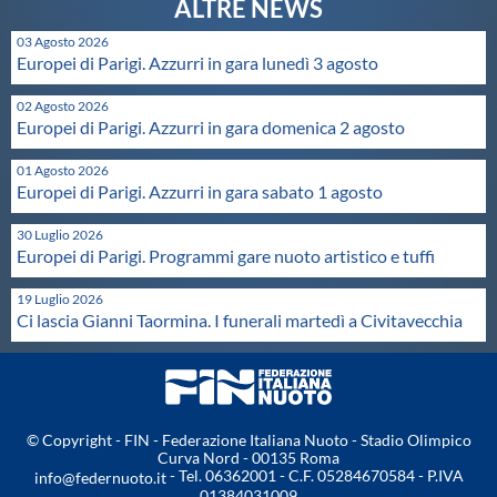
Protezione Civile
03 Agosto 2026
Europei di Parigi. Azzurri in gara lunedì 3 agosto
Qualità
02 Agosto 2026
Europei di Parigi. Azzurri in gara domenica 2 agosto
Sostenibilità
01 Agosto 2026
Europei di Parigi. Azzurri in gara sabato 1 agosto
Privacy
30 Luglio 2026
Europei di Parigi. Programmi gare nuoto artistico e tuffi
Cookie Policy
19 Luglio 2026
Ci lascia Gianni Taormina. I funerali martedì a Civitavecchia
Archivio News
Flash News
© Copyright - FIN - Federazione Italiana Nuoto - Stadio Olimpico
Curva Nord - 00135 Roma
- Tel. 06362001 - C.F. 05284670584 - P.IVA
info@federnuoto.it
01384031009