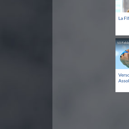
Campionato A2 Maschile
Campionato A2 Femminile
Campionato B Maschile
La F
Storico Campionati 2003-2017
Finali Giovanili
Trofei delle Regioni
CoMeN Cup
10
Febb
News
Flash News
Waterpolo Channel
Tuffi
Eventi
Verso
Norme e documenti
Assol
Risultati e Classifiche
Azzurri
News
Flash News
Artistico
Eventi
Norme e documenti
Risultati e Classifiche