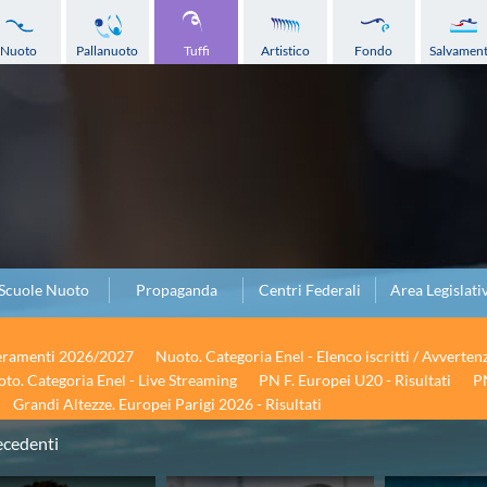
Nuoto
Pallanuoto
Tuffi
Artistico
Fondo
Salvamen
Scuole Nuoto
Propaganda
Centri Federali
Area Legislati
seramenti 2026/2027
Nuoto. Categoria Enel - Elenco iscritti / Avverten
to. Categoria Enel - Live Streaming
PN F. Europei U20 - Risultati
PN
Grandi Altezze. Europei Parigi 2026 - Risultati
ecedenti