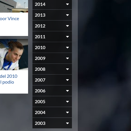
2014
2013
door Vince
2012
2011
1
2010
2009
2008
i del 2010
2007
l podio
2006
2005
2004
2003