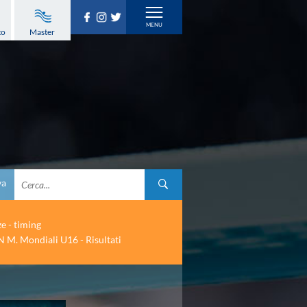
to
Master
va
ze - timing
 M. Mondiali U16 - Risultati