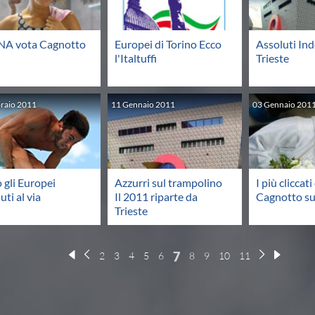
INA vota Cagnotto
Europei di Torino Ecco
Assoluti In
l'Italtuffi
Trieste
raio
2011
11
Gennaio
2011
03
Gennaio
201
 gli Europei
Azzurri sul trampolino
I più cliccat
uti al via
Il 2011 riparte da
Cagnotto su
Trieste
7
2
3
4
5
6
8
9
10
11