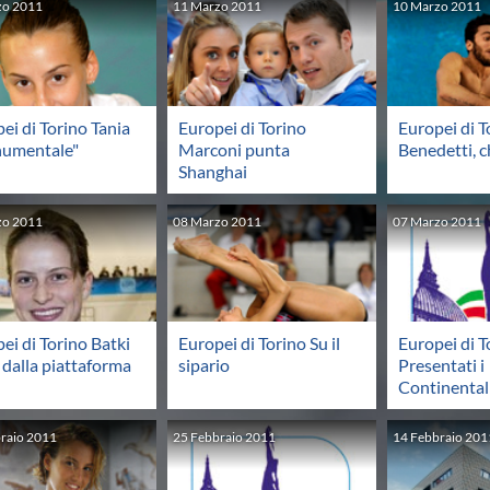
zo
2011
11
Marzo
2011
10
Marzo
2011
ei di Torino Tania
Europei di Torino
Europei di T
umentale"
Marconi punta
Benedetti, 
Shanghai
zo
2011
08
Marzo
2011
07
Marzo
2011
ei di Torino Batki
Europei di Torino Su il
Europei di T
 dalla piattaforma
sipario
Presentati i
Continental
raio
2011
25
Febbraio
2011
14
Febbraio
201