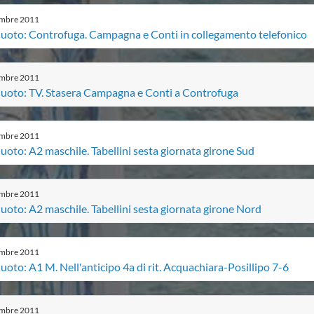
embre
2011
nuoto: Controfuga. Campagna e Conti in collegamento telefonico
embre
2011
nuoto: TV. Stasera Campagna e Conti a Controfuga
embre
2011
uoto: A2 maschile. Tabellini sesta giornata girone Sud
embre
2011
uoto: A2 maschile. Tabellini sesta giornata girone Nord
embre
2011
uoto: A1 M. Nell'anticipo 4a di rit. Acquachiara-Posillipo 7-6
embre
2011