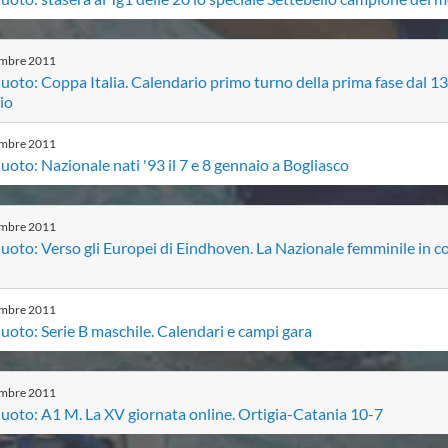
embre
2011
uoto: Coppa Italia. Calendario primo turno della prima fase dal 13
io
embre
2011
uoto: Nazionale nati '93 il 7 e 8 gennaio a Bogliasco
embre
2011
uoto: Verso gli Europei di Eindhoven. La Nazionale femminile in co
embre
2011
uoto: Serie B maschile. Calendari e campi gara
embre
2011
uoto: A1 M. La XV giornata online. Ortigia-Catania 10-7