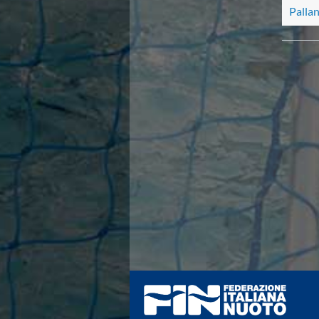
Pallan
Azzurri
News
Flash News
Fondo
Eventi
Grand Prix
Norme e documenti
Risultati e Classifiche
Primati
Azzurri
News
Flash News
Salvamento
Eventi
Norme e documenti
Risultati e Classifiche
Albi d'oro - Primati
News
Flash News
Master