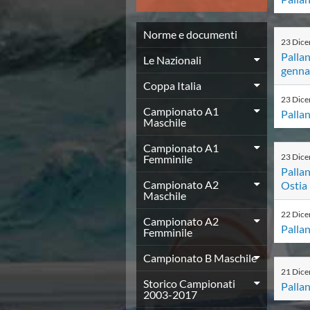
News
Flash News
Norme e documenti
Europei a modo Mei
23
Dic
Nuoto
Pallan
Le Nazionali
Eventi attività agonistica
genna
Calendario nazionale
Coppa Italia
Norme e documenti
23
Dic
Campionato A1
Pallan
Risultati e Classifiche
Maschile
Graduatorie
Graduatorie Stagione 2025-2026
Campionato A1
23
Dic
Femminile
Azzurri
Pallan
Records
Campionato A2
Ostia
News
Maschile
Flash News
22
Dic
Pallanuoto
Campionato A2
Pallan
Femminile
Norme e documenti
Le Nazionali
Campionato B Maschile
Coppa Italia
21
Dic
Campionato A1 Maschile
Storico Campionati
Pallan
2003-2017
Campionato A1 Femminile