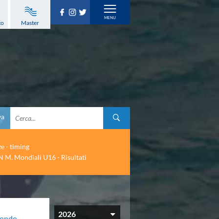
to
Master
va
ze - timing
 M. Mondiali U16 - Risultati
2026
 mondo