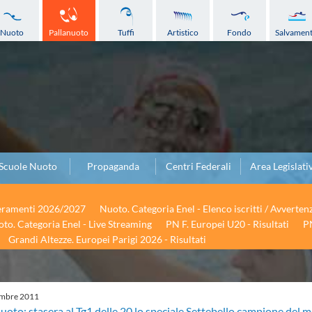
Nuoto
Pallanuoto
Tuffi
Artistico
Fondo
Salvamen
Scuole Nuoto
Propaganda
Centri Federali
Area Legislati
seramenti 2026/2027
Nuoto. Categoria Enel - Elenco iscritti / Avverten
to. Categoria Enel - Live Streaming
PN F. Europei U20 - Risultati
PN
Grandi Altezze. Europei Parigi 2026 - Risultati
embre
2011
uoto: stasera al Tg1 delle 20 lo speciale Settebello campione del