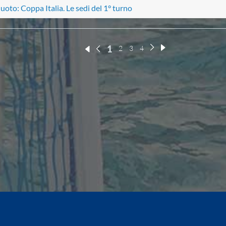
uoto: Coppa Italia. Le sedi del 1° turno
1
2
3
4