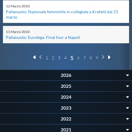
Protezione Civile
12
Marzo
2010
Pallanuoto: Nazionale femminile in collegiale a Krefeld dal 21
marzo
Qualità
11
Marzo
2010
Pallanuoto: Eurolega. Final four a Napoli
Sostenibilità
5
1
2
3
4
6
7
8
9
Privacy
2026
Cookie Policy
2025
Archivio News
2024
2023
Flash News
2022
2021