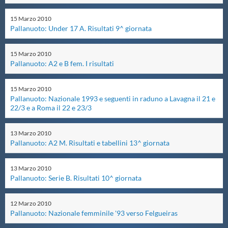
Master
15
Marzo
2010
Pallanuoto: Under 17 A. Risultati 9^ giornata
Formazione
15
Marzo
2010
Pallanuoto: A2 e B fem. I risultati
GUG
15
Marzo
2010
Pallanuoto: Nazionale 1993 e seguenti in raduno a Lavagna il 21 e
22/3 e a Roma il 22 e 23/3
Scuole Nuoto
13
Marzo
2010
Propaganda
Pallanuoto: A2 M. Risultati e tabellini 13^ giornata
13
Marzo
2010
Centri Federali
Pallanuoto: Serie B. Risultati 10^ giornata
12
Marzo
2010
Area Legislativa
Pallanuoto: Nazionale femminile '93 verso Felgueiras