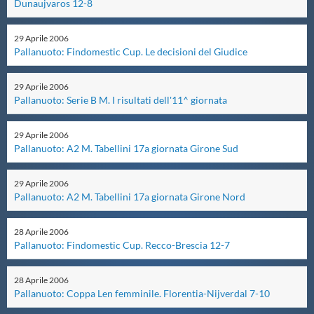
Dunaujvaros 12-8
Master
29
Aprile
2006
Pallanuoto: Findomestic Cup. Le decisioni del Giudice
Formazione
29
Aprile
2006
Pallanuoto: Serie B M. I risultati dell'11^ giornata
GUG
29
Aprile
2006
Pallanuoto: A2 M. Tabellini 17a giornata Girone Sud
Scuole Nuoto
29
Aprile
2006
Propaganda
Pallanuoto: A2 M. Tabellini 17a giornata Girone Nord
28
Aprile
2006
Centri Federali
Pallanuoto: Findomestic Cup. Recco-Brescia 12-7
28
Aprile
2006
Area Legislativa
Pallanuoto: Coppa Len femminile. Florentia-Nijverdal 7-10