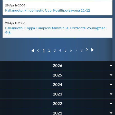
Protezione Civile
28
Aprile
2006
Pallanuoto: Findomestic Cup. Posillipo-Savona 11-12
Qualità
28
Aprile
2006
Pallanuoto: Coppa Campioni femminile. Orizzonte-Vouliagmeni
9-6
Sostenibilità
1
2
3
4
5
6
7
8
Privacy
2026
Cookie Policy
2025
Archivio News
2024
2023
Flash News
2022
2021