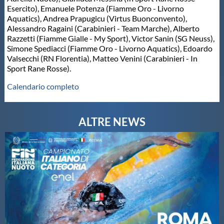
Galleria fotografica
Esercito), Emanuele Potenza (Fiamme Oro - Livorno
Aquatics), Andrea Prapugicu (Virtus Buonconvento),
Alessandro Ragaini (Carabinieri - Team Marche), Alberto
Videogallery
Razzetti (Fiamme Gialle - My Sport), Victor Sanin (SG Neuss),
Simone Spediacci (Fiamme Oro - Livorno Aquatics), Edoardo
Valsecchi (RN Florentia), Matteo Venini (Carabinieri - In
Intranet
Sport Rane Rosse).
Calendario completo
Webmail
Contatti
Mappa del sito