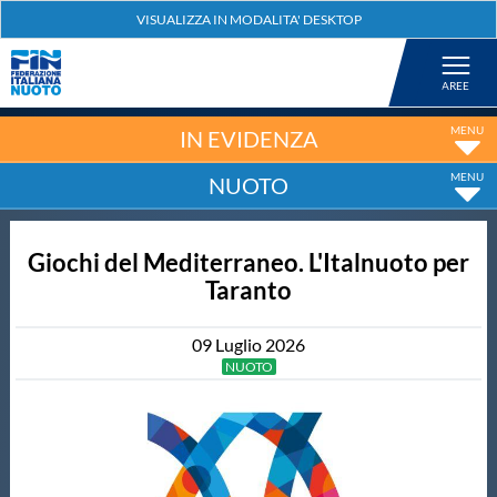
Federazione
Nuoto
IN EVIDENZA
NUOTO
Pallanuoto
Giochi del Mediterraneo. L'Italnuoto per
Tuffi
Taranto
Artistico
09
Luglio
2026
NUOTO
Fondo
Salvamento