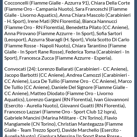
Cocconcelli (Fiamme Gialle - Azzurra 91), Chiara Della Corte
Protezione Civile
(Fiamme Oro - Campania Nuoto), Sara Franceschi (Fiamme
Gialle - Livorno Aquatics), Anna Chiara Mascolo (Carabinieri
- H. Sport), Irene Mati (RN Florentia), Bianca Nannucci
Qualità
(Fiamme Oro - RN Florentia), Benedetta Pilato (CC Aniene),
Anna Pirovano (Fiamme Azzurre - In Sport), Sofia Sartori
(Leosport), Azzurra Sbaragli (H. Sport), Viola Scotto Di Carlo
Sostenibilità
(Fiamme Rosse - Napoli Nuoto), Chiara Tarantino (Fiamme
Gialle - In Sport Rane Rosse), Federica Toma (Carabinieri - In
Sport), Francesca Zucca (Fiamme Azzurre - Esperia).
Privacy
Convocati (24): Lorenzo Ballarati (Carabinieri - CC Aniene),
Jacopo Barbotti (CC Aniene), Andrea Camozzi (Carabinieri -
Cookie Policy
CC Aniene), Luca De Tullio (Fiamme Oro - CC Aniene), Marco
De Tullio (CC Aniene), Daniele Del Signore (Fiamme Gialle -
CC Aniene), Matteo Diodato (Fiamme Oro - Livorno
Archivio News
Aquatics), Lorenzo Gargani (RN Florentia), Ivan Giovannoni
(Esercito - Aurelia Nuoto), Giovanni Guatti (RN Florentia),
Francesco Lazzari (Fiamme Oro - Sport Club 12 Ispra),
Flash News
Gabriele Mancini (Marina Militare - CN Torino), Flavio
Mangiamele (CN Torino), Christian Mantegazza (Fiamme
Gialle - Team Trezzo Sport), Davide Marchello (Esercito -
Aurelia Nuoto), Gianluca Messina (In Sport Rane Rosse -