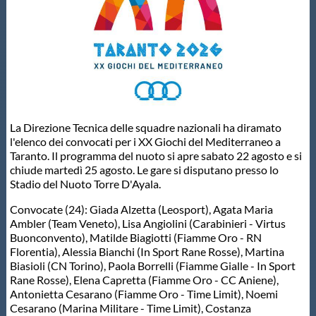
Master
Formazione
GUG
La Direzione Tecnica delle squadre nazionali ha diramato
l'elenco dei convocati per i XX Giochi del Mediterraneo a
Scuole Nuoto
Taranto. Il programma del nuoto si apre sabato 22 agosto e si
chiude martedì 25 agosto. Le gare si disputano presso lo
Stadio del Nuoto Torre D'Ayala.
Propaganda
Convocate (24): Giada Alzetta (Leosport), Agata Maria
Ambler (Team Veneto), Lisa Angiolini (Carabinieri - Virtus
Buonconvento), Matilde Biagiotti (Fiamme Oro - RN
Centri Federali
Florentia), Alessia Bianchi (In Sport Rane Rosse), Martina
Biasioli (CN Torino), Paola Borrelli (Fiamme Gialle - In Sport
Rane Rosse), Elena Capretta (Fiamme Oro - CC Aniene),
Area Legislativa
Antonietta Cesarano (Fiamme Oro - Time Limit), Noemi
Cesarano (Marina Militare - Time Limit), Costanza