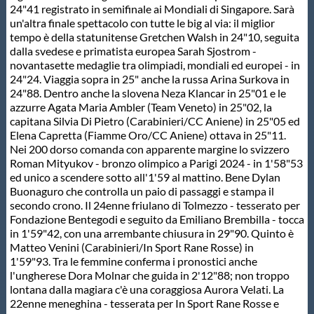
24"41 registrato in semifinale ai Mondiali di Singapore. Sarà
Protezione Civile
un'altra finale spettacolo con tutte le big al via: il miglior
tempo è della statunitense Gretchen Walsh in 24"10, seguita
dalla svedese e primatista europea Sarah Sjostrom -
Qualità
novantasette medaglie tra olimpiadi, mondiali ed europei - in
24"24. Viaggia sopra in 25" anche la russa Arina Surkova in
24"88. Dentro anche la slovena Neza Klancar in 25"01 e le
Sostenibilità
azzurre Agata Maria Ambler (Team Veneto) in 25"02, la
capitana Silvia Di Pietro (Carabinieri/CC Aniene) in 25"05 ed
Elena Capretta (Fiamme Oro/CC Aniene) ottava in 25"11.
Privacy
Nei 200 dorso comanda con apparente margine lo svizzero
Roman Mityukov - bronzo olimpico a Parigi 2024 - in 1'58"53
ed unico a scendere sotto all'1'59 al mattino. Bene Dylan
Cookie Policy
Buonaguro che controlla un paio di passaggi e stampa il
secondo crono. Il 24enne friulano di Tolmezzo - tesserato per
Fondazione Bentegodi e seguito da Emiliano Brembilla - tocca
Archivio News
in 1'59"42, con una arrembante chiusura in 29"90. Quinto è
Matteo Venini (Carabinieri/In Sport Rane Rosse) in
1'59"93. Tra le femmine conferma i pronostici anche
Flash News
l'ungherese Dora Molnar che guida in 2'12"88; non troppo
lontana dalla magiara c'è una coraggiosa Aurora Velati. La
22enne meneghina - tesserata per In Sport Rane Rosse e