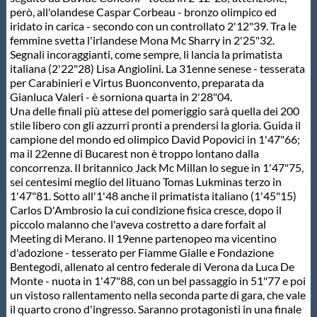
però, all'olandese Caspar Corbeau - bronzo olimpico ed
iridato in carica - secondo con un controllato 2'12"39. Tra le
femmine svetta l'irlandese Mona Mc Sharry in 2'25"32.
Segnali incoraggianti, come sempre, li lancia la primatista
italiana (2'22"28) Lisa Angiolini. La 31enne senese - tesserata
per Carabinieri e Virtus Buonconvento, preparata da
Gianluca Valeri - è sorniona quarta in 2'28"04.
Una delle finali più attese del pomeriggio sarà quella dei 200
stile libero con gli azzurri pronti a prendersi la gloria. Guida il
campione del mondo ed olimpico David Popovici in 1'47"66;
ma il 22enne di Bucarest non è troppo lontano dalla
concorrenza. Il britannico Jack Mc Millan lo segue in 1'47"75,
sei centesimi meglio del lituano Tomas Lukminas terzo in
1'47"81. Sotto all'1'48 anche il primatista italiano (1'45"15)
Carlos D'Ambrosio la cui condizione fisica cresce, dopo il
piccolo malanno che l'aveva costretto a dare forfait al
Meeting di Merano. Il 19enne partenopeo ma vicentino
d'adozione - tesserato per Fiamme Gialle e Fondazione
Bentegodi, allenato al centro federale di Verona da Luca De
Monte - nuota in 1'47"88, con un bel passaggio in 51"77 e poi
un vistoso rallentamento nella seconda parte di gara, che vale
il quarto crono d'ingresso. Saranno protagonisti in una finale