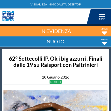
Federazione
Nuoto
IN EVIDENZA
NUOTO
Pallanuoto
62° Settecolli IP. Ok i big azzurri. Finali
Tuffi
dalle 19 su Raisport con Paltrinieri
Artistico
28
Giugno
2026
NUOTO
Fondo
Salvamento