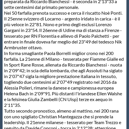
Galleria fotografica
preparata da Riccardo Bianchessi - è seconda in 2'13"33 a
sette centesimi dal primato personale.
Nei 50 farfalla prenota successo e cerca il riscatto Noè Ponti.
Videogallery
Il 25enne svizzero di Locarno - argento iridato in carica - è il
più veloce in 22"81. Nono e primo degli esclusi Lorenzo
Gargani in 23"54. Il 26enne di Udine ma di stanza a Firenze -
Intranet
tesserato per RN Florentia e allievo di Paolo Palchetti - per
entrare in finale doveva far meglio del 23"49 del tedesco Nik
Armbruster ottavo.
Webmail
In forma smagliante Paola Borrelli miglior crono nei 200
farfalla. La 21enne di Milano - tesserata per Fiamme Gialle ed
In Sport Rane Rosse, allenata da Riccardo Bianchessi - nuota
Contatti
in 2'09"42; in scia della lombarda, che agli Assoluti ha siglato
in 2'07"47 sigla la migliore prestazione italiana in tessuto,
togliendo due centesimi al 2'07"49 registrato nel 2016 da
Mappa del sito
Alessia Polieri, rimane la danese e campionessa europea
Helena Bach in 2'09"91. Più distanti l'irlandese Ellen Walshe
e la felsinea Giulia Zambelli (CN Uisp) terze ex aequo in
2'11"35.
Tutto secondo pronostico, almeno al mattino, nei 200 rana
con uno spigliato Christian Mantegazza che si prende la
leadership. Il 21enne milanese - tesserato per Team Trezzo e
seguito da Davide Conconi - tocca in 2'12"28; attenzione,