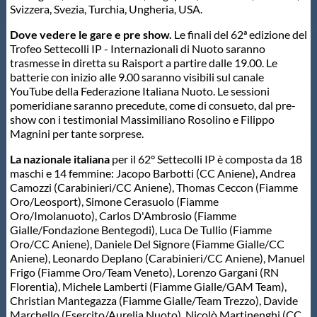
Svizzera, Svezia, Turchia, Ungheria, USA.
Dove vedere le gare e pre show.
Le finali del 62ª edizione del
Trofeo Settecolli IP - Internazionali di Nuoto saranno
trasmesse in diretta su Raisport a partire dalle 19.00. Le
batterie con inizio alle 9.00 saranno visibili sul canale
YouTube della Federazione Italiana Nuoto. Le sessioni
pomeridiane saranno precedute, come di consueto, dal pre-
show con i testimonial Massimiliano Rosolino e Filippo
Magnini per tante sorprese.
La nazionale italiana
per il 62° Settecolli IP è composta da 18
maschi e 14 femmine: Jacopo Barbotti (CC Aniene), Andrea
Camozzi (Carabinieri/CC Aniene), Thomas Ceccon (Fiamme
Oro/Leosport), Simone Cerasuolo (Fiamme
Oro/Imolanuoto), Carlos D'Ambrosio (Fiamme
Gialle/Fondazione Bentegodi), Luca De Tullio (Fiamme
Oro/CC Aniene), Daniele Del Signore (Fiamme Gialle/CC
Aniene), Leonardo Deplano (Carabinieri/CC Aniene), Manuel
Frigo (Fiamme Oro/Team Veneto), Lorenzo Gargani (RN
Florentia), Michele Lamberti (Fiamme Gialle/GAM Team),
Christian Mantegazza (Fiamme Gialle/Team Trezzo), Davide
Marchello (Esercito/Aurelia Nuoto), Nicolò Martinenghi (CC