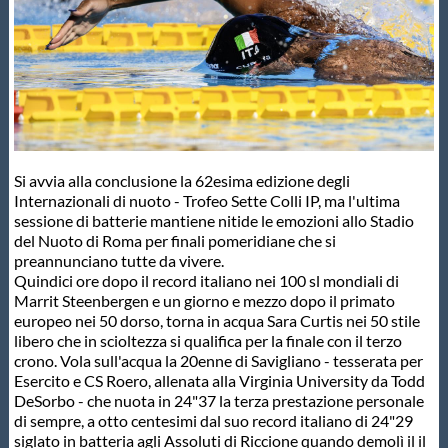
Master
Formazione
GUG
Si avvia alla conclusione la 62esima edizione degli
Internazionali di nuoto - Trofeo Sette Colli IP, ma l'ultima
Scuole Nuoto
sessione di batterie mantiene nitide le emozioni allo Stadio
del Nuoto di Roma per finali pomeridiane che si
preannunciano tutte da vivere.
Quindici ore dopo il record italiano nei 100 sl mondiali di
Propaganda
Marrit Steenbergen e un giorno e mezzo dopo il primato
europeo nei 50 dorso, torna in acqua Sara Curtis nei 50 stile
libero che in scioltezza si qualifica per la finale con il terzo
Centri Federali
crono. Vola sull'acqua la 20enne di Savigliano - tesserata per
Esercito e CS Roero, allenata alla Virginia University da Todd
DeSorbo - che nuota in 24"37 la terza prestazione personale
Area Legislativa
di sempre, a otto centesimi dal suo record italiano di 24"29
siglato in batteria agli Assoluti di Riccione quando demolì il il