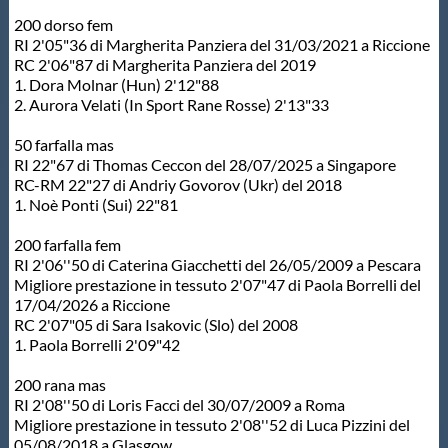
200 dorso fem
RI 2'05"36 di Margherita Panziera del 31/03/2021 a Riccione
RC 2'06"87 di Margherita Panziera del 2019
1. Dora Molnar (Hun) 2'12"88
2. Aurora Velati (In Sport Rane Rosse) 2'13"33
50 farfalla mas
RI 22"67 di Thomas Ceccon del 28/07/2025 a Singapore
RC-RM 22"27 di Andriy Govorov (Ukr) del 2018
1. Noè Ponti (Sui) 22"81
200 farfalla fem
RI 2'06''50 di Caterina Giacchetti del 26/05/2009 a Pescara
Migliore prestazione in tessuto 2'07"47 di Paola Borrelli del
17/04/2026 a Riccione
RC 2'07"05 di Sara Isakovic (Slo) del 2008
1. Paola Borrelli 2'09"42
200 rana mas
RI 2'08''50 di Loris Facci del 30/07/2009 a Roma
Migliore prestazione in tessuto 2'08''52 di Luca Pizzini del
05/08/2018 a Glasgow