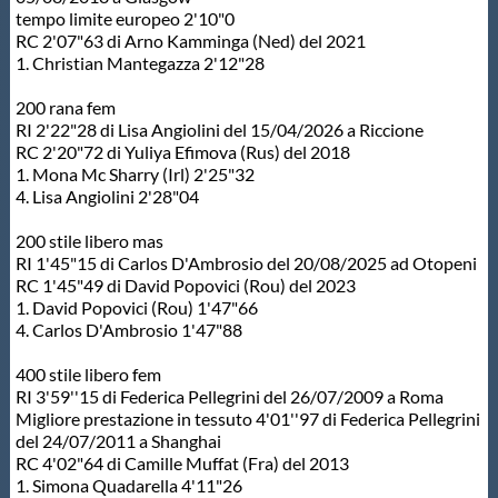
tempo limite europeo 2'10"0
RC 2'07"63 di Arno Kamminga (Ned) del 2021
1. Christian Mantegazza 2'12"28
200 rana fem
RI 2'22"28 di Lisa Angiolini del 15/04/2026 a Riccione
RC 2'20"72 di Yuliya Efimova (Rus) del 2018
1. Mona Mc Sharry (Irl) 2'25"32
4. Lisa Angiolini 2'28"04
200 stile libero mas
RI 1'45"15 di Carlos D'Ambrosio del 20/08/2025 ad Otopeni
RC 1'45"49 di David Popovici (Rou) del 2023
1. David Popovici (Rou) 1'47"66
4. Carlos D'Ambrosio 1'47"88
400 stile libero fem
RI 3'59''15 di Federica Pellegrini del 26/07/2009 a Roma
Migliore prestazione in tessuto 4'01''97 di Federica Pellegrini
del 24/07/2011 a Shanghai
RC 4'02"64 di Camille Muffat (Fra) del 2013
1. Simona Quadarella 4'11"26