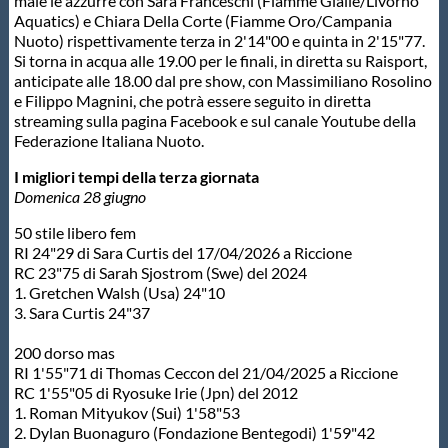
male le azzurre con Sara Franceschi (Fiamme Gialle/Livorno
Aquatics) e Chiara Della Corte (Fiamme Oro/Campania
Nuoto) rispettivamente terza in 2'14"00 e quinta in 2'15"77.
Si torna in acqua alle 19.00 per le finali, in diretta su Raisport,
anticipate alle 18.00 dal pre show, con Massimiliano Rosolino
e Filippo Magnini, che potrà essere seguito in diretta
streaming sulla pagina Facebook e sul canale Youtube della
Federazione Italiana Nuoto.
I migliori tempi della terza giornata
Domenica 28 giugno
50 stile libero fem
RI 24"29 di Sara Curtis del 17/04/2026 a Riccione
RC 23"75 di Sarah Sjostrom (Swe) del 2024
1. Gretchen Walsh (Usa) 24"10
3. Sara Curtis 24"37
200 dorso mas
RI 1'55"71 di Thomas Ceccon del 21/04/2025 a Riccione
RC 1'55"05 di Ryosuke Irie (Jpn) del 2012
1. Roman Mityukov (Sui) 1'58"53
2. Dylan Buonaguro (Fondazione Bentegodi) 1'59"42