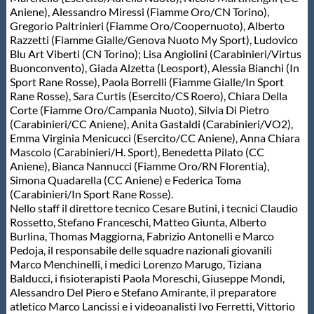
Aniene), Alessandro Miressi (Fiamme Oro/CN Torino),
Gregorio Paltrinieri (Fiamme Oro/Coopernuoto), Alberto
Razzetti (Fiamme Gialle/Genova Nuoto My Sport), Ludovico
Blu Art Viberti (CN Torino); Lisa Angiolini (Carabinieri/Virtus
Buonconvento), Giada Alzetta (Leosport), Alessia Bianchi (In
Sport Rane Rosse), Paola Borrelli (Fiamme Gialle/In Sport
Rane Rosse), Sara Curtis (Esercito/CS Roero), Chiara Della
Corte (Fiamme Oro/Campania Nuoto), Silvia Di Pietro
(Carabinieri/CC Aniene), Anita Gastaldi (Carabinieri/VO2),
Emma Virginia Menicucci (Esercito/CC Aniene), Anna Chiara
Mascolo (Carabinieri/H. Sport), Benedetta Pilato (CC
Aniene), Bianca Nannucci (Fiamme Oro/RN Florentia),
Simona Quadarella (CC Aniene) e Federica Toma
(Carabinieri/In Sport Rane Rosse).
Nello staff il direttore tecnico Cesare Butini, i tecnici Claudio
Rossetto, Stefano Franceschi, Matteo Giunta, Alberto
Burlina, Thomas Maggiorna, Fabrizio Antonelli e Marco
Pedoja, il responsabile delle squadre nazionali giovanili
Marco Menchinelli, i medici Lorenzo Marugo, Tiziana
Balducci, i fisioterapisti Paola Moreschi, Giuseppe Mondi,
Alessandro Del Piero e Stefano Amirante, il preparatore
atletico Marco Lancissi e i videoanalisti Ivo Ferretti, Vittorio