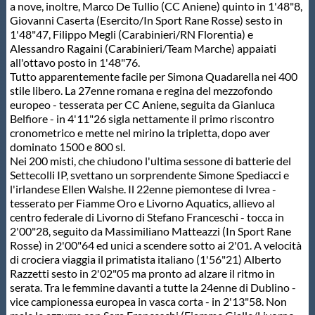
a nove, inoltre, Marco De Tullio (CC Aniene) quinto in 1'48"8,
Giovanni Caserta (Esercito/In Sport Rane Rosse) sesto in
1'48"47, Filippo Megli (Carabinieri/RN Florentia) e
Alessandro Ragaini (Carabinieri/Team Marche) appaiati
all'ottavo posto in 1'48"76.
Tutto apparentemente facile per Simona Quadarella nei 400
stile libero. La 27enne romana e regina del mezzofondo
europeo - tesserata per CC Aniene, seguita da Gianluca
Belfiore - in 4'11"26 sigla nettamente il primo riscontro
cronometrico e mette nel mirino la tripletta, dopo aver
dominato 1500 e 800 sl.
Nei 200 misti, che chiudono l'ultima sessone di batterie del
Settecolli IP, svettano un sorprendente Simone Spediacci e
l'irlandese Ellen Walshe. Il 22enne piemontese di Ivrea -
tesserato per Fiamme Oro e Livorno Aquatics, allievo al
centro federale di Livorno di Stefano Franceschi - tocca in
2'00"28, seguito da Massimiliano Matteazzi (In Sport Rane
Rosse) in 2'00"64 ed unici a scendere sotto ai 2'01. A velocità
di crociera viaggia il primatista italiano (1'56"21) Alberto
Razzetti sesto in 2'02"05 ma pronto ad alzare il ritmo in
serata. Tra le femmine davanti a tutte la 24enne di Dublino -
vice campionessa europea in vasca corta - in 2'13"58. Non