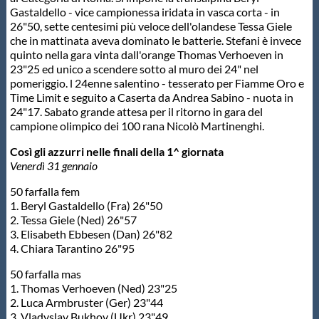
Gastaldello - vice campionessa iridata in vasca corta - in
Protezione Civile
26"50, sette centesimi più veloce dell'olandese Tessa Giele
che in mattinata aveva dominato le batterie. Stefani è invece
quinto nella gara vinta dall'orange Thomas Verhoeven in
Qualità
23"25 ed unico a scendere sotto al muro dei 24" nel
pomeriggio. l 24enne salentino - tesserato per Fiamme Oro e
Time Limit e seguito a Caserta da Andrea Sabino - nuota in
Sostenibilità
24"17. Sabato grande attesa per il ritorno in gara del
campione olimpico dei 100 rana Nicolò Martinenghi.
Privacy
Così gli azzurri nelle finali della 1^ giornata
Venerdì 31 gennaio
Cookie Policy
50 farfalla fem
1. Beryl Gastaldello (Fra) 26"50
2. Tessa Giele (Ned) 26"57
Archivio News
3. Elisabeth Ebbesen (Dan) 26"82
4. Chiara Tarantino 26"95
50 farfalla mas
Flash News
1. Thomas Verhoeven (Ned) 23"25
2. Luca Armbruster (Ger) 23"44
3. Vladyslav Bukhov (Ukr) 23"49