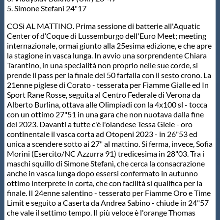
Galleria fotografica
5. Simone Stefanì 24"17
COSì AL MATTINO. Prima sessione di batterie all'Aquatic
Videogallery
Center of d’Coque di Lussemburgo dell'Euro Meet; meeting
internazionale, ormai giunto alla 25esima edizione, e che apre
la stagione in vasca lunga. In avvio una sorprendente Chiara
Intranet
Tarantino, in una specialità non proprio nelle sue corde, si
prende il pass per la finale dei 50 farfalla con il sesto crono. La
21enne piglese di Corato - tesserata per Fiamme Gialle ed In
Webmail
Sport Rane Rosse, seguita al Centro Federale di Verona da
Alberto Burlina, ottava alle Olimpiadi con la 4x100 sl - tocca
con un ottimo 27"51 in una gara che non nuotava dalla fine
Contatti
del 2023. Davanti a tutte c'è l'olandese Tessa Giele - oro
continentale il vasca corta ad Otopeni 2023 - in 26"53 ed
unica a scendere sotto ai 27" al mattino. Si ferma, invece, Sofia
Mappa del sito
Morini (Esercito/NC Azzurra 91) tredicesima in 28"03. Tra i
maschi squillo di Simone Stefanì, che cerca la consacrazione
anche in vasca lunga dopo essersi confermato in autunno
ottimo interprete in corta, che con facilità si qualifica per la
finale. Il 24enne salentino - tesserato per Fiamme Oro e Time
Limit e seguito a Caserta da Andrea Sabino - chiude in 24"57
che vale il settimo tempo. Il più veloce è l'orange Thomas