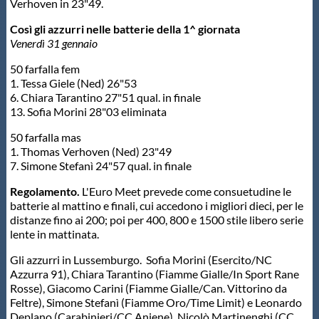
Verhoven in 23"49.
Così gli azzurri nelle batterie della 1^ giornata
Venerdì 31 gennaio
50 farfalla fem
1. Tessa Giele (Ned) 26"53
6. Chiara Tarantino 27"51 qual. in finale
13. Sofia Morini 28"03 eliminata
50 farfalla mas
1. Thomas Verhoven (Ned) 23"49
7. Simone Stefanì 24"57 qual. in finale
Regolamento.
L'Euro Meet prevede come consuetudine le
batterie al mattino e finali, cui accedono i migliori dieci, per le
distanze fino ai 200; poi per 400, 800 e 1500 stile libero serie
lente in mattinata.
Gli azzurri in Lussemburgo. Sofia Morini (Esercito/NC
Azzurra 91), Chiara Tarantino (Fiamme Gialle/In Sport Rane
Rosse), Giacomo Carini (Fiamme Gialle/Can. Vittorino da
Feltre), Simone Stefanì (Fiamme Oro/Time Limit) e Leonardo
Deplano (Carabinieri/CC Aniene), Nicolò Martinenghi (CC