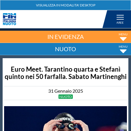
Federazione
Nuoto
IN EVIDENZA
NUOTO
Pallanuoto
Euro Meet. Tarantino quarta e Stefanì
Tuffi
quinto nei 50 farfalla. Sabato Martinenghi
Artistico
31
Gennaio
2025
NUOTO
Fondo
Salvamento