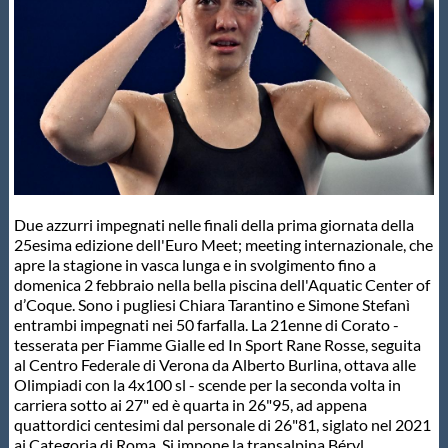
Master
Formazione
GUG
Scuole Nuoto
Due azzurri impegnati nelle finali della prima giornata della
25esima edizione dell'Euro Meet; meeting internazionale, che
apre la stagione in vasca lunga e in svolgimento fino a
Propaganda
domenica 2 febbraio nella bella piscina dell'Aquatic Center of
d’Coque. Sono i pugliesi Chiara Tarantino e Simone Stefanì
entrambi impegnati nei 50 farfalla. La 21enne di Corato -
Centri Federali
tesserata per Fiamme Gialle ed In Sport Rane Rosse, seguita
al Centro Federale di Verona da Alberto Burlina, ottava alle
Olimpiadi con la 4x100 sl - scende per la seconda volta in
carriera sotto ai 27" ed è quarta in 26"95, ad appena
Area Legislativa
quattordici centesimi dal personale di 26"81, siglato nel 2021
ai Categoria di Roma. Si impone la transalpina Béryl