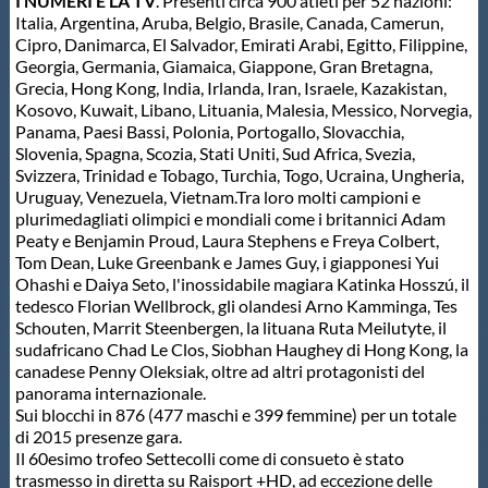
I NUMERI E LA TV
. Presenti circa 900 atleti per 52 nazioni:
Italia, Argentina, Aruba, Belgio, Brasile, Canada, Camerun,
Cipro, Danimarca, El Salvador, Emirati Arabi, Egitto, Filippine,
Georgia, Germania, Giamaica, Giappone, Gran Bretagna,
Grecia, Hong Kong, India, Irlanda, Iran, Israele, Kazakistan,
Kosovo, Kuwait, Libano, Lituania, Malesia, Messico, Norvegia,
Panama, Paesi Bassi, Polonia, Portogallo, Slovacchia,
Slovenia, Spagna, Scozia, Stati Uniti, Sud Africa, Svezia,
Svizzera, Trinidad e Tobago, Turchia, Togo, Ucraina, Ungheria,
Uruguay, Venezuela, Vietnam.Tra loro molti campioni e
plurimedagliati olimpici e mondiali come i britannici Adam
Peaty e Benjamin Proud, Laura Stephens e Freya Colbert,
Tom Dean, Luke Greenbank e James Guy, i giapponesi Yui
Ohashi e Daiya Seto, l'inossidabile magiara Katinka Hosszú, il
tedesco Florian Wellbrock, gli olandesi Arno Kamminga, Tes
Schouten, Marrit Steenbergen, la lituana Ruta Meilutyte, il
sudafricano Chad Le Clos, Siobhan Haughey di Hong Kong, la
canadese Penny Oleksiak, oltre ad altri protagonisti del
panorama internazionale.
Sui blocchi in 876 (477 maschi e 399 femmine) per un totale
di 2015 presenze gara.
Il 60esimo trofeo Settecolli come di consueto è stato
trasmesso in diretta su Raisport +HD, ad eccezione delle