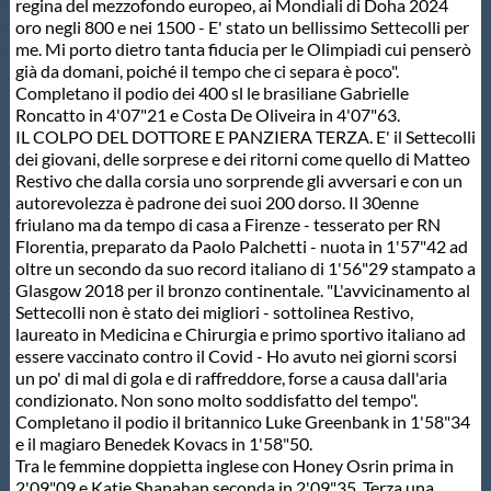
Galleria fotografica
regina del mezzofondo europeo, ai Mondiali di Doha 2024
oro negli 800 e nei 1500 - E' stato un bellissimo Settecolli per
me. Mi porto dietro tanta fiducia per le Olimpiadi cui penserò
Videogallery
già da domani, poiché il tempo che ci separa è poco".
Completano il podio dei 400 sl le brasiliane Gabrielle
Roncatto in 4'07"21 e Costa De Oliveira in 4'07"63.
Intranet
IL COLPO DEL DOTTORE E PANZIERA TERZA. E' il Settecolli
dei giovani, delle sorprese e dei ritorni come quello di Matteo
Restivo che dalla corsia uno sorprende gli avversari e con un
Webmail
autorevolezza è padrone dei suoi 200 dorso. Il 30enne
friulano ma da tempo di casa a Firenze - tesserato per RN
Florentia, preparato da Paolo Palchetti - nuota in 1'57"42 ad
Contatti
oltre un secondo da suo record italiano di 1'56"29 stampato a
Glasgow 2018 per il bronzo continentale. "L'avvicinamento al
Settecolli non è stato dei migliori - sottolinea Restivo,
Mappa del sito
laureato in Medicina e Chirurgia e primo sportivo italiano ad
essere vaccinato contro il Covid - Ho avuto nei giorni scorsi
un po' di mal di gola e di raffreddore, forse a causa dall'aria
condizionato. Non sono molto soddisfatto del tempo".
Completano il podio il britannico Luke Greenbank in 1'58"34
e il magiaro Benedek Kovacs in 1'58"50.
Tra le femmine doppietta inglese con Honey Osrin prima in
2'09"09 e Katie Shanahan seconda in 2'09"35. Terza una