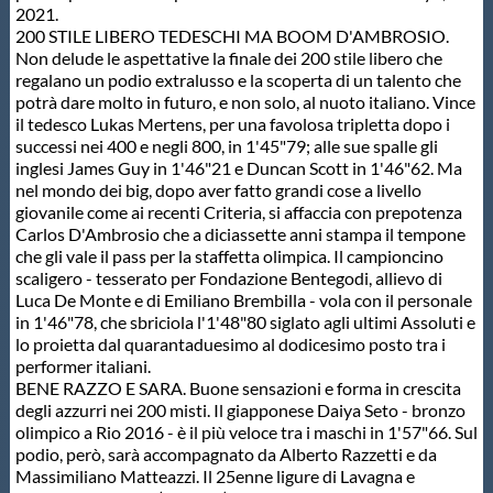
2021.
200 STILE LIBERO TEDESCHI MA BOOM D'AMBROSIO.
Non delude le aspettative la finale dei 200 stile libero che
regalano un podio extralusso e la scoperta di un talento che
potrà dare molto in futuro, e non solo, al nuoto italiano. Vince
il tedesco Lukas Mertens, per una favolosa tripletta dopo i
successi nei 400 e negli 800, in 1'45"79; alle sue spalle gli
inglesi James Guy in 1'46"21 e Duncan Scott in 1'46"62. Ma
nel mondo dei big, dopo aver fatto grandi cose a livello
giovanile come ai recenti Criteria, si affaccia con prepotenza
Carlos D'Ambrosio che a diciassette anni stampa il tempone
che gli vale il pass per la staffetta olimpica. Il campioncino
scaligero - tesserato per Fondazione Bentegodi, allievo di
Luca De Monte e di Emiliano Brembilla - vola con il personale
in 1'46"78, che sbriciola l'1'48"80 siglato agli ultimi Assoluti e
lo proietta dal quarantaduesimo al dodicesimo posto tra i
performer italiani.
BENE RAZZO E SARA. Buone sensazioni e forma in crescita
degli azzurri nei 200 misti. Il giapponese Daiya Seto - bronzo
olimpico a Rio 2016 - è il più veloce tra i maschi in 1'57"66. Sul
podio, però, sarà accompagnato da Alberto Razzetti e da
Massimiliano Matteazzi. Il 25enne ligure di Lavagna e