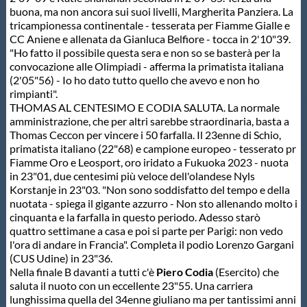
buona, ma non ancora sui suoi livelli, Margherita Panziera. La
tricampionessa continentale - tesserata per Fiamme Gialle e
CC Aniene e allenata da Gianluca Belfiore - tocca in 2'10"39.
"Ho fatto il possibile questa sera e non so se basterà per la
convocazione alle Olimpiadi - afferma la primatista italiana
(2'05"56) - Io ho dato tutto quello che avevo e non ho
rimpianti".
THOMAS AL CENTESIMO E CODIA SALUTA. La normale
amministrazione, che per altri sarebbe straordinaria, basta a
Thomas Ceccon per vincere i 50 farfalla. Il 23enne di Schio,
primatista italiano (22"68) e campione europeo - tesserato pr
Fiamme Oro e Leosport, oro iridato a Fukuoka 2023 - nuota
in 23"01, due centesimi più veloce dell'olandese Nyls
Korstanje in 23"03. "Non sono soddisfatto del tempo e della
nuotata - spiega il gigante azzurro - Non sto allenando molto i
cinquanta e la farfalla in questo periodo. Adesso starò
quattro settimane a casa e poi si parte per Parigi: non vedo
l'ora di andare in Francia". Completa il podio Lorenzo Gargani
(CUS Udine) in 23"36.
Nella finale B davanti a tutti c'è
Piero Codia
(Esercito) che
saluta il nuoto con un eccellente 23"55. Una carriera
lunghissima quella del 34enne giuliano ma per tantissimi anni