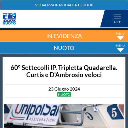
Federazione
Nuoto
IN EVIDENZA
NUOTO
Pallanuoto
60° Settecolli IP. Tripletta Quadarella.
Tuffi
Curtis e D'Ambrosio veloci
Artistico
23
Giugno
2024
NUOTO
Fondo
Salvamento