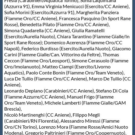
Fresia (Carabinieri/Aquatica Torino), Sonia Laquintana
(Azzurra 91), Emma Virginia Menicucci (Esercito/CC Aniene),
Sofia Morini (Esercito/Azzurra 91), Margherita Panziera
(Fiamme Oro/CC Aniene), Francesca Pasquino (In Sport Rane
Rosse), Benedetta Pilato (Fiamme Oro/CC Aniene),
Simona Quadarella (CC Aniene), Giulia Ramatelli
(Esercito/Aurelia Nuoto), Chiara Tarantino (Fiamme Gialle/In
Sport Rane Rosse); Domenico Acerenza (Fiamme Oro/CC
Napoli), Federico Burdisso (Esercito/Aurelia Nuoto), Giacomo
Carini (Fiamme Gialle/Can. Vittorino da Feltre), Thomas
Ceccon (Fiamme Oro/Leosport), Simone Cerasuolo (Fiamme
Oro/Imolanuoto), Matteo Ciampi (Esercito/Livorno
Aquatics), Paolo Conte Bonin (Fiamme Oro/Team Veneto),
Luca De Tullio (Fiamme Oro/CC Aniene), Marco De Tullio (CC
Aniene),
Leonardo Deplano (Carabinieri/CC Aniene), Stefano Di Cola
(Fiamme Azzurre/CC Aniene), Manuel Frigo (Fiamme
Oro/Team Veneto), Michele Lamberti (Fiamme Gialle/GAM
Brescia),
Nicolò Martinenghi (CC Aniene), Filippo Megli
(Carabinieri/RN Florentia), Alessandro Miressi (Fiamme
Oro/CN Torino), Lorenzo Mora (Fiamme Rosse/Amici Nuoto
Modena), Gregorio Paltrinieri (Fiamme Oro/Coopernuoto),