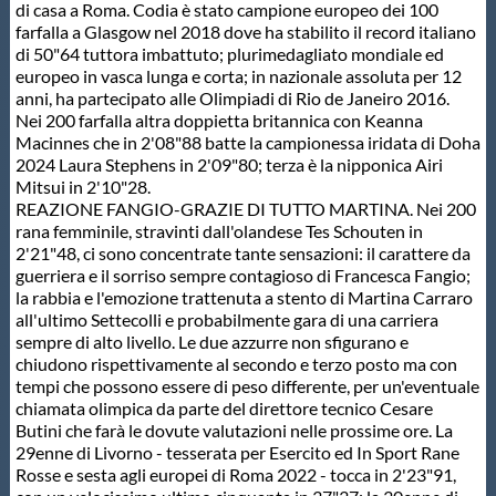
di casa a Roma. Codia è stato campione europeo dei 100
farfalla a Glasgow nel 2018 dove ha stabilito il record italiano
di 50"64 tuttora imbattuto; plurimedagliato mondiale ed
europeo in vasca lunga e corta; in nazionale assoluta per 12
anni, ha partecipato alle Olimpiadi di Rio de Janeiro 2016.
Nei 200 farfalla altra doppietta britannica con Keanna
Macinnes che in 2'08"88 batte la campionessa iridata di Doha
2024 Laura Stephens in 2'09"80; terza è la nipponica Airi
Mitsui in 2'10"28.
REAZIONE FANGIO-GRAZIE DI TUTTO MARTINA. Nei 200
rana femminile, stravinti dall'olandese Tes Schouten in
2'21"48, ci sono concentrate tante sensazioni: il carattere da
guerriera e il sorriso sempre contagioso di Francesca Fangio;
la rabbia e l'emozione trattenuta a stento di Martina Carraro
all'ultimo Settecolli e probabilmente gara di una carriera
sempre di alto livello. Le due azzurre non sfigurano e
chiudono rispettivamente al secondo e terzo posto ma con
tempi che possono essere di peso differente, per un'eventuale
chiamata olimpica da parte del direttore tecnico Cesare
Butini che farà le dovute valutazioni nelle prossime ore. La
29enne di Livorno - tesserata per Esercito ed In Sport Rane
Rosse e sesta agli europei di Roma 2022 - tocca in 2'23"91,