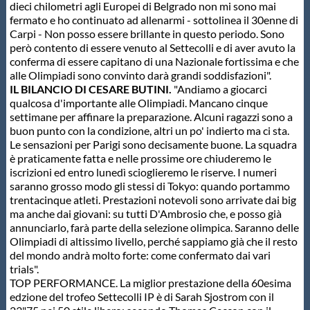
dieci chilometri agli Europei di Belgrado non mi sono mai
fermato e ho continuato ad allenarmi - sottolinea il 30enne di
Carpi - Non posso essere brillante in questo periodo. Sono
però contento di essere venuto al Settecolli e di aver avuto la
conferma di essere capitano di una Nazionale fortissima e che
alle Olimpiadi sono convinto darà grandi soddisfazioni".
IL BILANCIO DI CESARE BUTINI.
"Andiamo a giocarci
qualcosa d'importante alle Olimpiadi. Mancano cinque
settimane per affinare la preparazione. Alcuni ragazzi sono a
buon punto con la condizione, altri un po' indierto ma ci sta.
Le sensazioni per Parigi sono decisamente buone. La squadra
è praticamente fatta e nelle prossime ore chiuderemo le
iscrizioni ed entro lunedì scioglieremo le riserve. I numeri
saranno grosso modo gli stessi di Tokyo: quando portammo
trentacinque atleti. Prestazioni notevoli sono arrivate dai big
ma anche dai giovani: su tutti D'Ambrosio che, e posso già
annunciarlo, farà parte della selezione olimpica. Saranno delle
Olimpiadi di altissimo livello, perché sappiamo già che il resto
del mondo andrà molto forte: come confermato dai vari
trials".
TOP PERFORMANCE. La miglior prestazione della 60esima
edzione del trofeo Settecolli IP è di Sarah Sjostrom con il