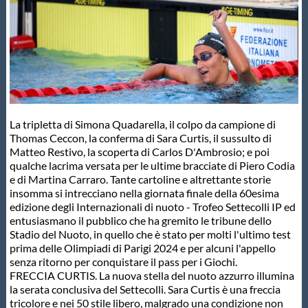
Master
Formazione
GUG
La tripletta di Simona Quadarella, il colpo da campione di
Thomas Ceccon, la conferma di Sara Curtis, il sussulto di
Scuole Nuoto
Matteo Restivo, la scoperta di Carlos D'Ambrosio; e poi
qualche lacrima versata per le ultime bracciate di Piero Codia
e di Martina Carraro. Tante cartoline e altrettante storie
insomma si intrecciano nella giornata finale della 60esima
Propaganda
edizione degli Internazionali di nuoto - Trofeo Settecolli IP ed
entusiasmano il pubblico che ha gremito le tribune dello
Stadio del Nuoto, in quello che è stato per molti l'ultimo test
Centri Federali
prima delle Olimpiadi di Parigi 2024 e per alcuni l'appello
senza ritorno per conquistare il pass per i Giochi.
FRECCIA CURTIS. La nuova stella del nuoto azzurro illumina
Area Legislativa
la serata conclusiva del Settecolli. Sara Curtis è una freccia
tricolore e nei 50 stile libero, malgrado una condizione non