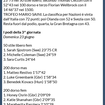
23"75 nei 50 stile libero; secondo Thomas Ceccon con il
52"43 nei 100 dorso e terzo Florian Wellbrock con il
14'46"37 nei 1500.
TROFEO MARIO SAINI. La classifica per Nazioni è vinta
dall'Italia con 72 punti; poi Olanda con 52 e Svezia con 50.
Resta fuori dal podio, quarta, la Gran Bretagna con 43.
I podi della 3^ giornata
Domenica 23 giugno
50 stile libero fem
1. Sarah Sjostrom (Swe) 23"75 CR
2. Michelle Coleman (Swe) 24"59
3. Sara Curtis 24"64
200 dorso mas
1. Matteo Restivo 1'57"42
2. Luke Greenbank (Gbr) 1'58"34
3. Benedek Kovacs (Hun) 1'58"50
200 dorso fem
1. Honey Osrin (Gbr) 2'09"09
2. Katie Shanahan (Gbr) 2'09"35
3. Margherita Panziera 2'10"39