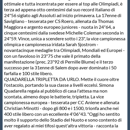
ottimale e tutta incentrata per essere al top alle Olimpiadi, è
Protezione Civile
terza ad appena otto centesimi dal suo record italiano di
24"56 siglato agli Assoluti ad inizio primavera. La 17enne di
Savigliano - tesserata per CS Roero, allenata da Thomas
Qualità
Maggiora e argento europeo juniores - nuota in 24"64, a
cinque centesimi dalla svedese Michelle Coleman seconda in
24"59. Vince, unica a scendere sotto i 23", la vice campionessa
Sostenibilità
olimpica e campionessa iridata Sarah Sjostrom -
novantacinque medaglie tra Olimpiadi, Mondiali ed Europei -
con un favoloso in 23"75 che vale il primato della
Privacy
manifestazione (prec. 23"92 di Pernille Blume) e il terzo
successo per la 31enne di Salem dopo aver dominato i 50
farfalla e 100 stile libero.
Cookie Policy
QUADARELLA TRIPLETTA DA URLO. Mette il cuore oltre
l'ostacolo, portando la sua classe a livelli eccelsi. Simona
Quadarella regala al pubblico di casa l'attesa ma non
Archivio News
scontata, almeno dopo le batterie, tripletta. La vice
campionessa europea - tesserata per CC Aniene e allenata
Christian Minotti - dopo gli 800 e i 1500, trionfa anche nei
Flash News
400 stile libero con un eccellente 4'06"43. "Oggi ho sentito
molto il supporto dello Stadio del Nuoto e sono contento di
aver regalato ai miei tifosi quest'altra vittoria - racconta la