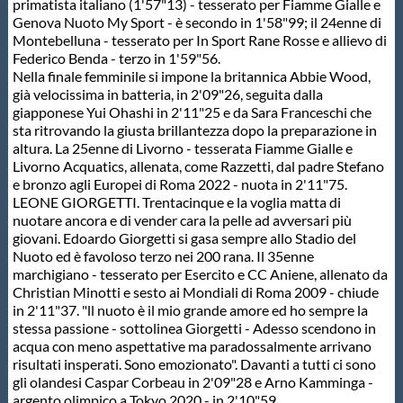
primatista italiano (1'57"13) - tesserato per Fiamme Gialle e
Genova Nuoto My Sport - è secondo in 1'58"99; il 24enne di
Montebelluna - tesserato per In Sport Rane Rosse e allievo di
Federico Benda - terzo in 1'59"56.
Nella finale femminile si impone la britannica Abbie Wood,
già velocissima in batteria, in 2'09"26, seguita dalla
giapponese Yui Ohashi in 2'11"25 e da Sara Franceschi che
sta ritrovando la giusta brillantezza dopo la preparazione in
altura. La 25enne di Livorno - tesserata Fiamme Gialle e
Livorno Acquatics, allenata, come Razzetti, dal padre Stefano
e bronzo agli Europei di Roma 2022 - nuota in 2'11"75.
LEONE GIORGETTI. Trentacinque e la voglia matta di
nuotare ancora e di vender cara la pelle ad avversari più
giovani. Edoardo Giorgetti si gasa sempre allo Stadio del
Nuoto ed è favoloso terzo nei 200 rana. Il 35enne
marchigiano - tesserato per Esercito e CC Aniene, allenato da
Christian Minotti e sesto ai Mondiali di Roma 2009 - chiude
in 2'11"37. "ll nuoto è il mio grande amore ed ho sempre la
stessa passione - sottolinea Giorgetti - Adesso scendono in
acqua con meno aspettative ma paradossalmente arrivano
risultati insperati. Sono emozionato". Davanti a tutti ci sono
gli olandesi Caspar Corbeau in 2'09"28 e Arno Kamminga -
argento olimpico a Tokyo 2020 - in 2'10"59.