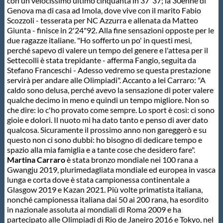
con un velocissimo ultimo cinquanta in 37"37; la 30enne di
Genova ma di casa ad Imola, dove vive con il marito Fabio
Scozzoli - tesserata per NC Azzurra e allenata da Matteo
Giunta - finisce in 2'24"92. Alla fine sensazioni opposte per le
due ragazze italiane. "Ho sofferto un po' in questi mesi,
perché sapevo di valere un tempo del genere e l'attesa per il
Settecolli è stata trepidante - afferma Fangio, seguita da
Stefano Franceschi - Adesso vedremo se questa prestazione
servirà per andare alle Olimpiadi". Accanto a lei Carraro: "A
caldo sono delusa, perché avevo la sensazione di poter valere
qualche decimo in meno e quindi un tempo migliore. Non so
che dire: io c'ho provato come sempre. Lo sport è così: ci sono
gioie e dolori. Il nuoto mi ha dato tanto e penso di aver dato
qualcosa. Sicuramente il prossimo anno non gareggerò e su
questo non ci sono dubbi: ho bisogno di dedicare tempo e
spazio alla mia famiglia e a tante cose che desidero fare".
Martina Carraro
è stata bronzo mondiale nei 100 rana a
Gwangju 2019, plurimedagliata mondiale ed europea in vasca
lunga e corta dove è stata campionessa continentale a
Glasgow 2019 e Kazan 2021. Più volte primatista italiana,
nonché campionessa italiana dai 50 ai 200 rana, ha esordito
in nazionale assoluta ai mondiali di Roma 2009 e ha
partecipato alle Olimpiadi di Rio de Janeiro 2016 e Tokyo, nel