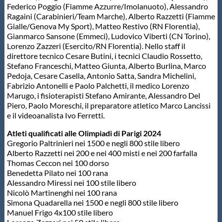
Federico Poggio (Fiamme Azzurre/Imolanuoto), Alessandro
Ragaini (Carabinieri/Team Marche), Alberto Razzetti (Fiamme
Gialle/Genova My Sport), Matteo Restivo (RN Florentia),
Gianmarco Sansone (Emmeci), Ludovico Viberti (CN Torino),
Lorenzo Zazzeri (Esercito/RN Florentia). Nello staff il
direttore tecnico Cesare Butini, i tecnici Claudio Rossetto,
Stefano Franceschi, Matteo Giunta, Alberto Burlina, Marco
Pedoja, Cesare Casella, Antonio Satta, Sandra Michelini,
Fabrizio Antonelli e Paolo Palchetti, il medico Lorenzo
Marugo, i fisioterapisti Stefano Amirante, Alessandro Del
Piero, Paolo Moreschi, il preparatore atletico Marco Lancissi
e il videoanalista Ivo Ferretti.
Atleti qualificati alle Olimpiadi di Parigi 2024
Gregorio Paltrinieri nei 1500 e negli 800 stile libero
Alberto Razzetti nei 200 e nei 400 misti e nei 200 farfalla
Thomas Ceccon nei 100 dorso
Benedetta Pilato nei 100 rana
Alessandro Miressi nei 100 stile libero
Nicolò Martinenghi nei 100 rana
Simona Quadarella nei 1500 e negli 800 stile libero
Manuel Frigo 4x100 stile libero