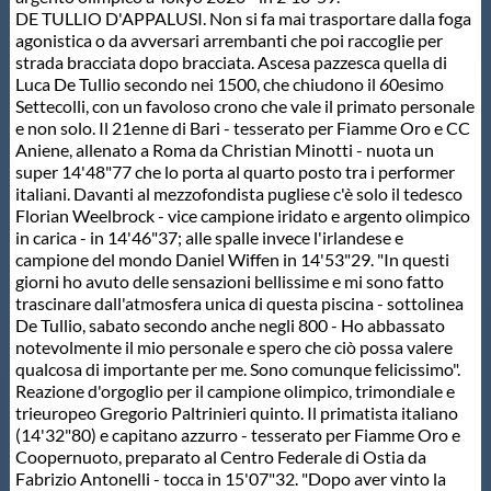
DE TULLIO D'APPALUSI. Non si fa mai trasportare dalla foga
agonistica o da avversari arrembanti che poi raccoglie per
strada bracciata dopo bracciata. Ascesa pazzesca quella di
Luca De Tullio secondo nei 1500, che chiudono il 60esimo
Settecolli, con un favoloso crono che vale il primato personale
e non solo. Il 21enne di Bari - tesserato per Fiamme Oro e CC
Aniene, allenato a Roma da Christian Minotti - nuota un
super 14'48"77 che lo porta al quarto posto tra i performer
italiani. Davanti al mezzofondista pugliese c'è solo il tedesco
Florian Weelbrock - vice campione iridato e argento olimpico
in carica - in 14'46"37; alle spalle invece l'irlandese e
campione del mondo Daniel Wiffen in 14'53"29. "In questi
giorni ho avuto delle sensazioni bellissime e mi sono fatto
trascinare dall'atmosfera unica di questa piscina - sottolinea
De Tullio, sabato secondo anche negli 800 - Ho abbassato
notevolmente il mio personale e spero che ciò possa valere
qualcosa di importante per me. Sono comunque felicissimo".
Reazione d'orgoglio per il campione olimpico, trimondiale e
trieuropeo Gregorio Paltrinieri quinto. Il primatista italiano
(14'32"80) e capitano azzurro - tesserato per Fiamme Oro e
Coopernuoto, preparato al Centro Federale di Ostia da
Fabrizio Antonelli - tocca in 15'07"32. "Dopo aver vinto la