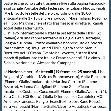
batterie che sono state trasmesse live sulla pagina Facebook
e sul canale Youtube della Federazione Italiana Nuoto. Finali
(A e B) sotto le stelle del cielo capitolino, dalle 18.00,
anticipate alle 17.15 dal pre show, con Massimiliano Rosolino
e Filippo Magnini che è stato trasmesso in diretta sui canali
social della Federnuoto.
Di rilievo internazionale è stata la presenza della FINP (52
italiani) e di una rappresentativa di Belgio, Gran Bretagna,
Spagna e Turchia. Il tutto avallato e riconosciuto dal World
Para Swimming. Tra gli atleti FINP in gara anche Manuel
Bortuzzo nei 100 rana. Evento nell'evento, è stato il test
match di pallanuoto tra Italia e Francia venerdì 21 e vinto 10-
5 dalla Nazionale di Alessandro Campagna.
La Nazionale per il Settecolli (19 femmine, 25 maschi).
Lisa
Angiolini (Carabinieri/Virtus Buonconvento), Anita Bottazzo
(Fiamme Gialle/Imolanuoto), Martina Carraro (Fiamme
Azzurre), Arianna Castiglioni (Fiamme Gialle/Team
Insubrika), Costanza Cocconcelli (Fiamme Gialle/Azzurra 91),
Sara Curtis (CS Boero), Giulia D'Innocenzo (Carabinieri/CC
Aniene), Francesca Fangio (Esercito/In Sport Rane Rosse),
Sara Franceschi (Fiamme Gialle/Livorno Aquatics), Francesca