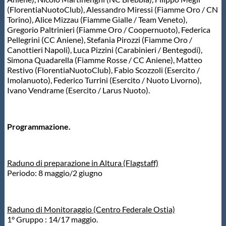
Galleria fotografica
(FlorentiaNuotoClub), Alessandro Miressi (Fiamme Oro / CN
Torino), Alice Mizzau (Fiamme Gialle / Team Veneto),
Videogallery
Gregorio Paltrinieri (Fiamme Oro / Coopernuoto), Federica
Pellegrini (CC Aniene), Stefania Pirozzi (Fiamme Oro /
Canottieri Napoli), Luca Pizzini (Carabinieri / Bentegodi),
Simona Quadarella (Fiamme Rosse / CC Aniene), Matteo
Intranet
Restivo (FlorentiaNuotoClub), Fabio Scozzoli (Esercito /
Imolanuoto), Federico Turrini (Esercito / Nuoto Livorno),
Ivano Vendrame (Esercito / Larus Nuoto).
Webmail
Contatti
Programmazione.
Mappa del sito
Raduno di preparazione in Altura (Flagstaff)
Periodo: 8 maggio/2 giugno
Raduno di Monitoraggio (Centro Federale Ostia)
1° Gruppo : 14/17 maggio.