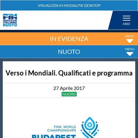
Federazione
Nuoto
IN EVIDENZA
NUOTO
Pallanuoto
Verso i Mondiali. Qualificati e programma
Tuffi
27
Aprile
2017
Artistico
NUOTO
Fondo
Salvamento