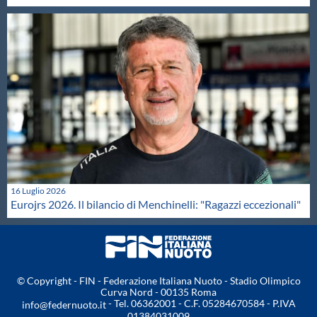
16 Luglio 2026
Eurojrs 2026. Il bilancio di Menchinelli: "Ragazzi eccezionali"
© Copyright - FIN - Federazione Italiana Nuoto - Stadio Olimpico
Curva Nord - 00135 Roma
- Tel. 06362001 - C.F. 05284670584 - P.IVA
info@federnuoto.it
01384031009