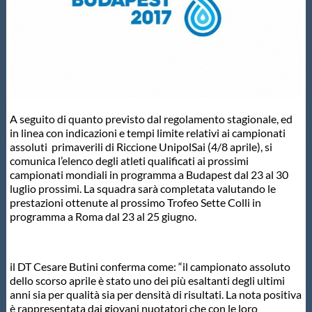
Master
Formazione
GUG
A seguito di quanto previsto dal regolamento stagionale, ed
in linea con indicazioni e tempi limite relativi ai campionati
assoluti primaverili di Riccione UnipolSai (4/8 aprile), si
Scuole Nuoto
comunica l’elenco degli atleti qualificati ai prossimi
campionati mondiali in programma a Budapest dal 23 al 30
luglio prossimi. La squadra sarà completata valutando le
Propaganda
prestazioni ottenute al prossimo Trofeo Sette Colli in
programma a Roma dal 23 al 25 giugno.
Centri Federali
il DT Cesare Butini conferma come: “il campionato assoluto
dello scorso aprile è stato uno dei più esaltanti degli ultimi
Area Legislativa
anni sia per qualità sia per densità di risultati. La nota positiva
è rappresentata dai giovani nuotatori che con le loro