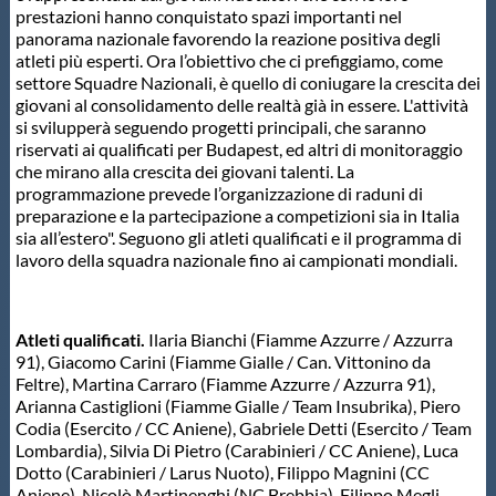
prestazioni hanno conquistato spazi importanti nel
Protezione Civile
panorama nazionale favorendo la reazione positiva degli
atleti più esperti. Ora l’obiettivo che ci prefiggiamo, come
settore Squadre Nazionali, è quello di coniugare la crescita dei
Qualità
giovani al consolidamento delle realtà già in essere. L'attività
si svilupperà seguendo progetti principali, che saranno
riservati ai qualificati per Budapest, ed altri di monitoraggio
Sostenibilità
che mirano alla crescita dei giovani talenti. La
programmazione prevede l’organizzazione di raduni di
preparazione e la partecipazione a competizioni sia in Italia
Privacy
sia all’estero". Seguono gli atleti qualificati e il programma di
lavoro della squadra nazionale fino ai campionati mondiali.
Cookie Policy
Atleti qualificati.
Ilaria Bianchi (Fiamme Azzurre / Azzurra
Archivio News
91), Giacomo Carini (Fiamme Gialle / Can. Vittonino da
Feltre), Martina Carraro (Fiamme Azzurre / Azzurra 91),
Arianna Castiglioni (Fiamme Gialle / Team Insubrika), Piero
Flash News
Codia (Esercito / CC Aniene), Gabriele Detti (Esercito / Team
Lombardia), Silvia Di Pietro (Carabinieri / CC Aniene), Luca
Dotto (Carabinieri / Larus Nuoto), Filippo Magnini (CC
Aniene), Nicolò Martinenghi (NC Brebbia), Filippo Megli