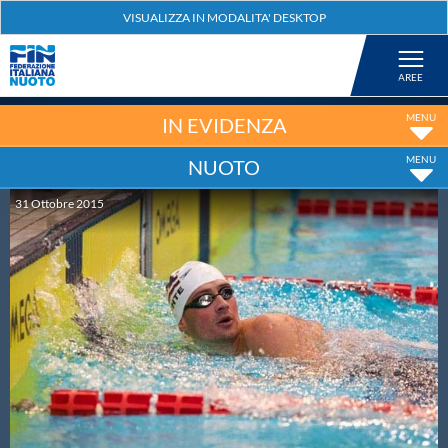
Federazione
Nuoto
IN EVIDENZA
NUOTO
Pallanuoto
31
Ottobre
2015
Tuffi
Artistico
Fondo
Salvamento