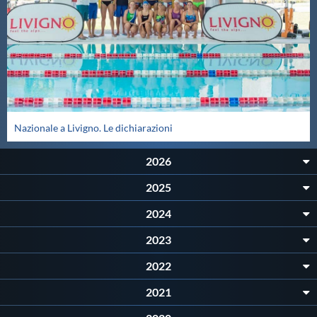
Protezione Civile
Qualità
Sostenibilità
Nazionale a Livigno. Le dichiarazioni
Privacy
2026
Cookie Policy
2025
2024
Archivio News
2023
2022
Flash News
2021