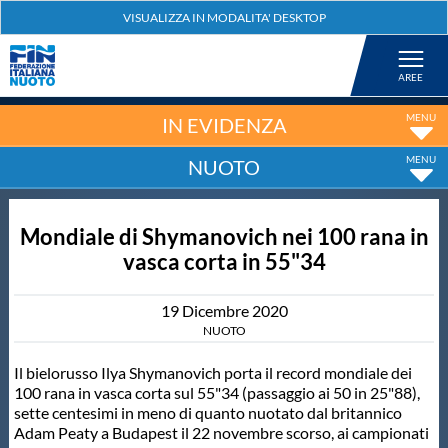
Federazione
Nuoto
IN EVIDENZA
NUOTO
Pallanuoto
Mondiale di Shymanovich nei 100 rana in
Tuffi
vasca corta in 55"34
Artistico
19
Dicembre
2020
NUOTO
Fondo
Il bielorusso Ilya Shymanovich porta il record mondiale dei
100 rana in vasca corta sul 55"34 (passaggio ai 50 in 25"88),
sette centesimi in meno di quanto nuotato dal britannico
Salvamento
Adam Peaty a Budapest il 22 novembre scorso, ai campionati