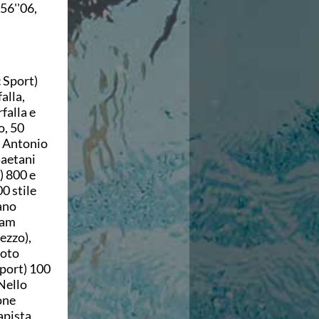
56''06,
 Sport)
alla,
falla e
o, 50
o Antonio
Gaetani
) 800 e
0 stile
fano
eam
ezzo),
uoto
sport) 100
 Nello
one
apista