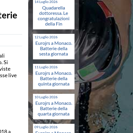
14 Luglio 2026
Quadarella
terie
dottoressa. Le
congratulazioni
della Fin
12 Luglio 2026
Eurojrs a Monaco.
Batterie della
sesta giornata
ali
. Si
11 Luglio 2026
viste
Eurojrs a Monaco.
sse live
Batterie della
quinta giornata
10 Luglio 2026
Eurojrs a Monaco.
Batterie della
quarta giornata
09 Luglio 2026
018 a
Eurojrs a Monaco.