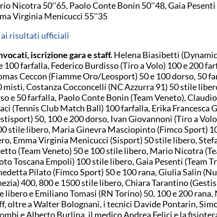
io Nicotra 50''65, Paolo Conte Bonin 50''48, Gaia Pesenti 
a Virginia Menicucci 55''35
ai risultati ufficiali
vocati, iscrizione gara e staff.
Helena Biasibetti (Dynamic
e 100 farfalla, Federico Burdisso (Tiro a Volo) 100 e 200 farf
mas Ceccon (Fiamme Oro/Leosport) 50 e 100 dorso, 50 far
 misti, Costanza Cocconcelli (NC Azzurra 91) 50 stile liber
so e 50 farfalla, Paolo Conte Bonin (Team Veneto), Claudi
aci (Tennis Club Match Ball) 100 farfalla, Erika Francesca 
stisport) 50, 100 e 200 dorso, Ivan Giovannoni (Tiro a Volo
0 stile libero, Maria Ginevra Masciopinto (Fimco Sport) 10
ero, Emma Virginia Menicucci (Sisport) 50 stile libero, Ste
etto (Team Veneto) 50 e 100 stile libero, Mario Nicotra (T
to Toscana Empoli) 100 stile libero, Gaia Pesenti (Team Tr
edetta Pilato (Fimco Sport) 50 e 100 rana, Giulia Salin (N
ezia) 400, 800 e 1500 stile libero, Chiara Tarantino (Gesti
le libero e Emiliano Tomasi (RN Torino) 50, 100 e 200 rana.
ff, oltre a Walter Bolognani, i tecnici Davide Pontarin, Sim
ombi e Alberto Burlina, il medico Andrea Felici e la fisioter