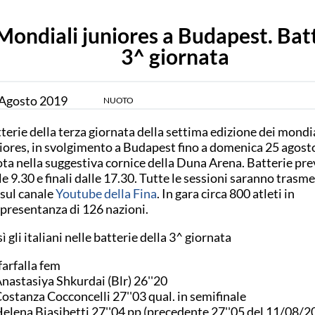
Mondiali juniores a Budapest. Bat
3^ giornata
Agosto
2019
NUOTO
terie della terza giornata della settima edizione dei mondi
iores, in svolgimento a Budapest fino a domenica 25 agosto
ta nella suggestiva cornice della Duna Arena. Batterie pre
le 9.30 e finali dalle 17.30. Tutte le sessioni saranno trasme
 sul canale
Youtube della Fina
. In gara circa 800 atleti in
presentanza di 126 nazioni.
ì gli italiani nelle batterie della 3^ giornata
farfalla fem
Anastasiya Shkurdai (Blr) 26''20
Costanza Cocconcelli 27''03 qual. in semifinale
Helena Biasibetti 27''04 pp (precedente 27''05 del 11/08/2