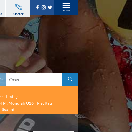
to
Master
va
ze - timing
 M. Mondiali U16 - Risultati
Risultati