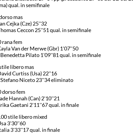
a) qual. in semifinale
dorso mas
Jan Cejka (Cze) 25''32
Thomas Ceccon 25''51 qual. in semifinale
 rana fem
Kayla Van der Merwe (Gbr) 1'07''50
 Benedetta Pilato 1'09''81 qual. in semifinale
stile libero mas
David Curtiss (Usa) 22''16
 Stefano Niceto 23''34 eliminato
 dorso fem
Jade Hannah (Can) 2'10''21
Erika Gaetani 2'11''67 qual. in finale
00 stile libero mixed
Usa 3'30''60
Italia 3'33''17 qual. in finale