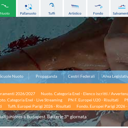
Nuoto
Pallanuoto
Tuffi
Artistico
Fondo
Salvamen
Scuole Nuoto
Propaganda
Centri Federali
Area Legislati
seramenti 2026/2027
Nuoto. Categoria Enel - Elenco iscritti / Avverten
to. Categoria Enel - Live Streaming
PN F. Europei U20 - Risultati
PN
ti
Tuffi. Europei Parigi 2026 - Risultati
Fondo. Europei Parigi 2026 - 
li juniores a Budapest. Batterie 3^ giornata