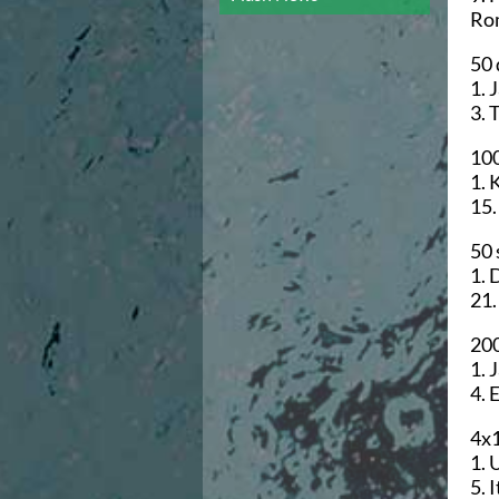
Campionato A2 Maschile
Rom
Campionato A2 Femminile
Campionato B Maschile
50 
Storico Campionati 2003-2017
1. 
Finali Giovanili
3. 
Trofei delle Regioni
CoMeN Cup
100
News
1. 
Flash News
15.
Waterpolo Channel
Tuffi
50 
Eventi
1. 
Norme e documenti
21.
Risultati e Classifiche
200
Azzurri
1. 
News
4. 
Flash News
Artistico
4x1
Eventi
1. 
Norme e documenti
5. 
Risultati e Classifiche