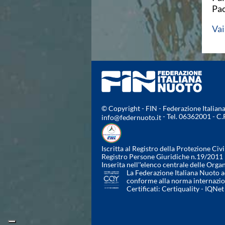
Campionati Italiani
Pao
Circuito Supermaster
Calendario Nazionale Fondo
Vai
Norme e documenti
Risultati e Classifiche
Primati
Graduatorie
Analisi e Approfondimenti
News
Flash News
© Copyright - FIN - Federazione Italia
Formazione
- Tel. 06362001 - C
info@federnuoto.it
SIT
Sezione Salvamento
GUG
Iscritta al Registro della Protezione Civi
Registro Persone Giuridiche n.19/2011
Composizione
Inserita nell''elenco centrale delle Orga
Norme e documenti
La Federazione Italiana Nuoto ad
conforme alla norma internazi
Formazione
Certificati:
Certiquality
-
IQNet
Sedi Regionali e Provinciali
Designazioni Arbitrali
Scuole Nuoto