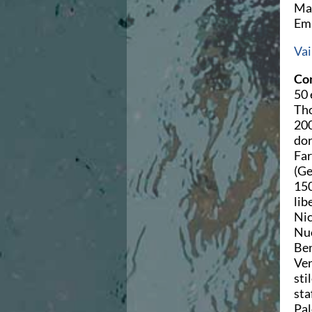
Mar
Azzurri
Emm
News
Flash News
Vai 
Fondo
Eventi
Con
Grand Prix
50 
Norme e documenti
Tho
Risultati e Classifiche
200
Primati
dor
Azzurri
Far
News
(Ge
Flash News
150
Salvamento
lib
Eventi
Nic
Norme e documenti
Nuo
Risultati e Classifiche
Ben
Albi d'oro - Primati
Ven
News
sti
Flash News
sta
Master
Pal