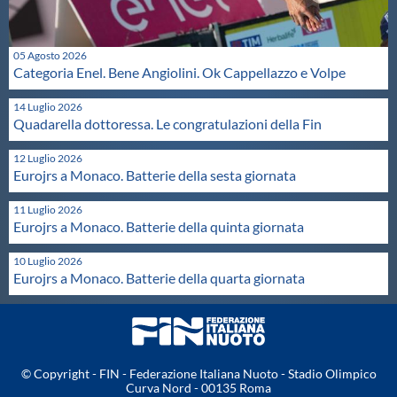
Protezione Civile
05 Agosto 2026
Qualità
Categoria Enel. Bene Angiolini. Ok Cappellazzo e Volpe
14 Luglio 2026
Quadarella dottoressa. Le congratulazioni della Fin
Sostenibilità
12 Luglio 2026
Eurojrs a Monaco. Batterie della sesta giornata
Privacy
11 Luglio 2026
Eurojrs a Monaco. Batterie della quinta giornata
Cookie Policy
10 Luglio 2026
Eurojrs a Monaco. Batterie della quarta giornata
Archivio News
Flash News
© Copyright - FIN - Federazione Italiana Nuoto - Stadio Olimpico
Curva Nord - 00135 Roma