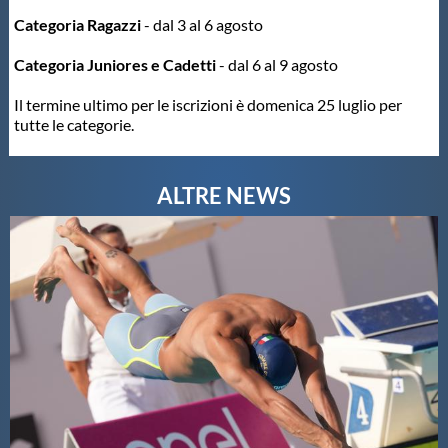
Categoria Ragazzi
- dal 3 al 6 agosto
Master
Categoria Juniores e Cadetti
- dal 6 al 9 agosto
Formazione
Il termine ultimo per le iscrizioni è domenica 25 luglio per
tutte le categorie.
GUG
Scuole Nuoto
Propaganda
Centri Federali
Area Legislativa