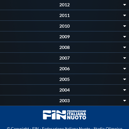
2012
2011
2010
2009
2008
2007
2006
2005
2004
2003
© Copyright - FIN - Federazione Italiana Nuoto - Stadio Olimpico