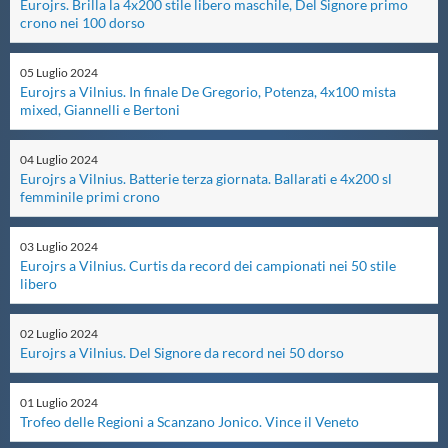
Eurojrs. Brilla la 4x200 stile libero maschile, Del Signore primo
crono nei 100 dorso
Master
05
Luglio
2024
Eurojrs a Vilnius. In finale De Gregorio, Potenza, 4x100 mista
Formazione
mixed, Giannelli e Bertoni
GUG
04
Luglio
2024
Eurojrs a Vilnius. Batterie terza giornata. Ballarati e 4x200 sl
femminile primi crono
Scuole Nuoto
03
Luglio
2024
Eurojrs a Vilnius. Curtis da record dei campionati nei 50 stile
Propaganda
libero
02
Luglio
2024
Centri Federali
Eurojrs a Vilnius. Del Signore da record nei 50 dorso
01
Luglio
2024
Area Legislativa
Trofeo delle Regioni a Scanzano Jonico. Vince il Veneto