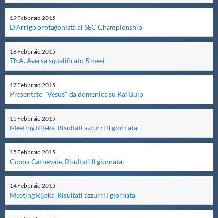
Master
19
Febbraio
2015
D'Arrigo protagonista al SEC Championship
Formazione
18
Febbraio
2015
TNA. Aversa squalificato 5 mesi
GUG
17
Febbraio
2015
Presentato "Vesus" da domenica su Rai Gulp
Scuole Nuoto
15
Febbraio
2015
Meeting Rijeka. Risultati azzurri II giornata
Propaganda
15
Febbraio
2015
Coppa Carnevale. Risultati II giornata
Centri Federali
14
Febbraio
2015
Meeting Rijeka. Risultati azzurri I giornata
Area Legislativa