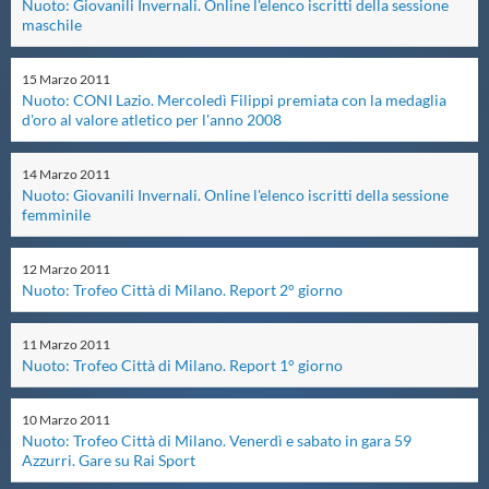
Nuoto: Giovanili Invernali. Online l'elenco iscritti della sessione
maschile
Master
15
Marzo
2011
Nuoto: CONI Lazio. Mercoledì Filippi premiata con la medaglia
Formazione
d'oro al valore atletico per l'anno 2008
GUG
14
Marzo
2011
Nuoto: Giovanili Invernali. Online l'elenco iscritti della sessione
femminile
Scuole Nuoto
12
Marzo
2011
Nuoto: Trofeo Città di Milano. Report 2° giorno
Propaganda
11
Marzo
2011
Nuoto: Trofeo Città di Milano. Report 1° giorno
Centri Federali
10
Marzo
2011
Nuoto: Trofeo Città di Milano. Venerdì e sabato in gara 59
Area Legislativa
Azzurri. Gare su Rai Sport