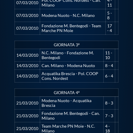
Pol. COOP Cons. Nordest - Can.
4 -
07/03/2010
Milano
11
5 -
07/03/2010
Modena Nuoto - N.C. Milano
8
Fondazione M. Bentegodi - Team
17
07/03/2010
Marche PN Moie
- 4
GIORNATA 3ª
N.C. Milano - Fondazione M.
11 -
14/03/2010
Bentegodi
10
14/03/2010
Can. Milano - Modena Nuoto
8 - 4
Acquatika Brescia - Pol. COOP
14/03/2010
6 - 4
Cons. Nordest
GIORNATA 4ª
Modena Nuoto - Acquatika
21/03/2010
8 - 3
Brescia
Fondazione M. Bentegodi - Can.
21/03/2010
7 - 3
Milano
Team Marche PN Moie - N.C.
4 -
21/03/2010
Milano
18