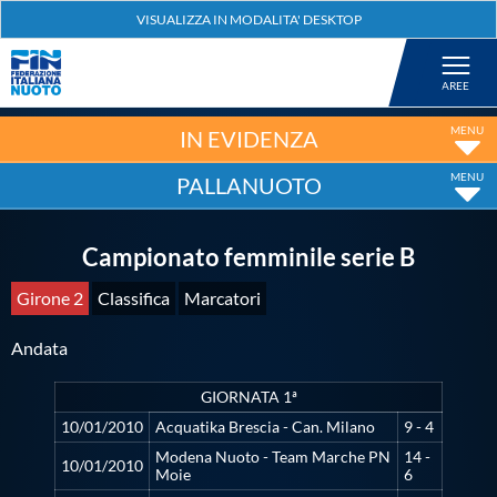
Federazione
Nuoto
IN EVIDENZA
PALLANUOTO
Pallanuoto
Campionato femminile serie B
Tuffi
Girone 2
Classifica
Marcatori
Artistico
Andata
Fondo
GIORNATA 1ª
10/01/2010
Acquatika Brescia - Can. Milano
9 - 4
Modena Nuoto - Team Marche PN
14 -
Salvamento
10/01/2010
Moie
6