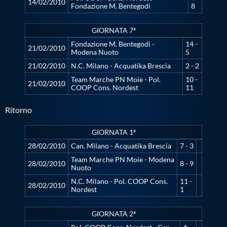
Galleria fotografica
14/02/2010
Fondazione M. Bentegodi
8
Videogallery
GIORNATA 7ª
Fondazione M. Bentegodi -
14 -
21/02/2010
Modena Nuoto
5
Intranet
21/02/2010
N.C. Milano - Acquatika Brescia
2 - 2
Team Marche PN Moie - Pol.
10 -
21/02/2010
COOP Cons. Nordest
11
Webmail
Ritorno
Contatti
GIORNATA 1ª
28/02/2010
Can. Milano - Acquatika Brescia
7 - 3
Mappa del sito
Team Marche PN Moie - Modena
28/02/2010
8 - 9
Nuoto
N.C. Milano - Pol. COOP Cons.
11 -
28/02/2010
Nordest
1
GIORNATA 2ª