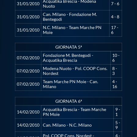
Acquatika Brescia - Modena
31/01/2010
7 - 6
Protezione Civile
Nuoto
Can. Milano - Fondazione M.
31/01/2010
4 - 8
Bentegodi
Qualità
N.C. Milano - Team Marche PN
17 -
31/01/2010
Moie
6
Sostenibilità
GIORNATA 5ª
Fondazione M. Bentegodi -
10 -
07/02/2010
Acquatika Brescia
6
Privacy
Modena Nuoto - Pol. COOP Cons.
8 -
07/02/2010
Nordest
3
Cookie Policy
Team Marche PN Moie - Can.
4 -
07/02/2010
Milano
16
Archivio News
GIORNATA 6ª
Acquatika Brescia - Team Marche
9 -
14/02/2010
PN Moie
1
Flash News
5 -
14/02/2010
Can. Milano - N.C. Milano
9
Pol. COOP Cons. Nordest -
4 -