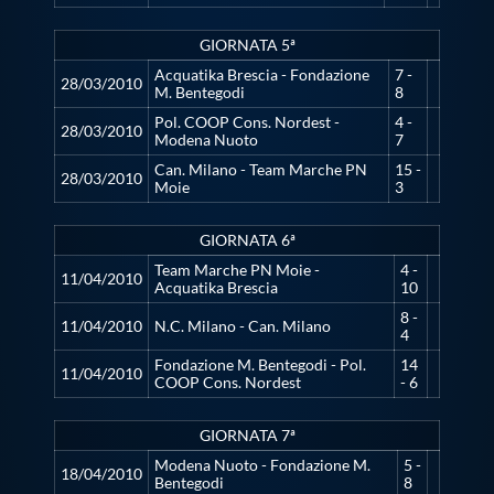
GIORNATA 5ª
Acquatika Brescia - Fondazione
7 -
28/03/2010
M. Bentegodi
8
Pol. COOP Cons. Nordest -
4 -
28/03/2010
Modena Nuoto
7
Can. Milano - Team Marche PN
15 -
28/03/2010
Moie
3
GIORNATA 6ª
Team Marche PN Moie -
4 -
11/04/2010
Acquatika Brescia
10
8 -
11/04/2010
N.C. Milano - Can. Milano
4
Fondazione M. Bentegodi - Pol.
14
11/04/2010
COOP Cons. Nordest
- 6
GIORNATA 7ª
Modena Nuoto - Fondazione M.
5 -
18/04/2010
Bentegodi
8