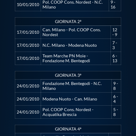
Pol. COOP Cons. Nordest - N.C.
9 -
10/01/2010
Milano
16
Master
GIORNATA 2ª
Formazione
Can. Milano - Pol. COOP Cons.
12
17/01/2010
Nordest
- 9
7 -
17/01/2010
N.C. Milano - Modena Nuoto
GUG
3
Team Marche PN Moie -
6 -
17/01/2010
Fondazione M. Bentegodi
13
Scuole Nuoto
GIORNATA 3ª
Fondazione M. Bentegodi - N.C.
9 -
Propaganda
24/01/2010
Milano
8
6 -
24/01/2010
Modena Nuoto - Can. Milano
4
Centri Federali
Pol. COOP Cons. Nordest -
5 -
24/01/2010
Acquatika Brescia
8
Area Legislativa
GIORNATA 4ª