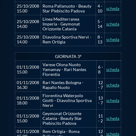
Protezione Civile
25/10/2008
Roma Pallanuoto - Beauty
4 -
scheda
15.00
Star Plebiscito Padova
10
Linea Mediterranea
25/10/2008
5 -
Qualità
Imperia - Geymonat
scheda
14.00
14
Orizzonte Catania
25/10/2008
Diavolina Sportiva Nervi -
8 -
scheda
14.00
Rem Ortigia
13
Sostenibilità
GIORNATA 3ª
Privacy
Varese Olona Nuoto
01/11/2008
6 -
Yamamay - Rari Nantes
scheda
15.00
8
Florentia
Cookie Policy
01/11/2008
Rari Nantes Bologna -
12
scheda
16.30
Rapallo Nuoto
- 7
Fiorentina Waterpolo
Archivio News
01/11/2008
13
Giotti - Diavolina Sportiva
scheda
18.00
- 7
Nervi
Geymonat Orizzonte
01/11/2008
11
Flash News
Catania - Beauty Star
scheda
15.00
- 2
Plebiscito Padova
01/11/2008
Rem Ortigia - Roma
12
scheda