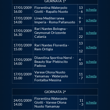
GIORNATA 1ª
17/01/2009
Fiorentina Waterpolo
13
scheda
16.00
Giotti - Rapallo Nuoto
- 6
17/01/2009
Linea Mediterranea
9 -
scheda
14.00
Imperia - Roma Pallanuoto
9
Rari Nantes Bologna -
11
17/01/2009
Geymonat Orizzonte
-
scheda
16.30
Catania
22
13
17/01/2009
Rari Nantes Florentia -
-
scheda
15.00
Rem Ortigia
12
Diavolina Sportiva Nervi -
17/01/2009
4 -
Beauty Star Plebiscito
scheda
14.00
10
Padova
Varese Olona Nuoto
17/01/2009
11
Yamamay - Waterpolo
scheda
15.00
- 7
Fontalba Messina
GIORNATA 2ª
Fiorentina Waterpolo
24/01/2009
11
Giotti - Varese Olona
scheda
14.00
- 3
Nuoto Yamamay