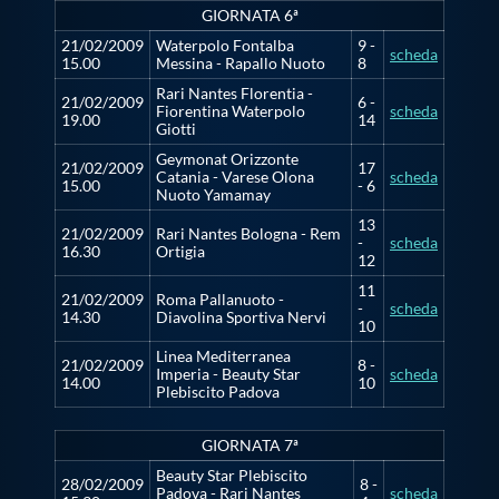
GIORNATA 6ª
21/02/2009
Waterpolo Fontalba
9 -
scheda
15.00
Messina - Rapallo Nuoto
8
Rari Nantes Florentia -
21/02/2009
6 -
Fiorentina Waterpolo
scheda
19.00
14
Giotti
Geymonat Orizzonte
21/02/2009
17
Catania - Varese Olona
scheda
15.00
- 6
Nuoto Yamamay
13
21/02/2009
Rari Nantes Bologna - Rem
-
scheda
16.30
Ortigia
12
11
21/02/2009
Roma Pallanuoto -
-
scheda
14.30
Diavolina Sportiva Nervi
10
Linea Mediterranea
21/02/2009
8 -
Imperia - Beauty Star
scheda
14.00
10
Plebiscito Padova
GIORNATA 7ª
Beauty Star Plebiscito
28/02/2009
8 -
Padova - Rari Nantes
scheda