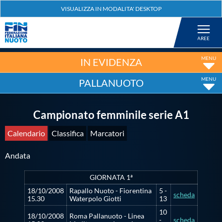
Federazione
Nuoto
IN EVIDENZA
PALLANUOTO
Pallanuoto
Campionato femminile serie A1
Tuffi
Calendario
Classifica
Marcatori
Artistico
Andata
Fondo
GIORNATA 1ª
18/10/2008
Rapallo Nuoto - Fiorentina
5 -
scheda
15.30
Waterpolo Giotti
13
Salvamento
10
18/10/2008
Roma Pallanuoto - Linea
-
scheda