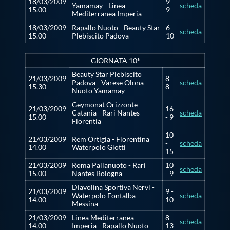
18/03/2009
9 -
Yamamay - Linea
scheda
15.00
9
Mediterranea Imperia
18/03/2009
Rapallo Nuoto - Beauty Star
6 -
scheda
15.00
Plebiscito Padova
10
GIORNATA 10ª
Beauty Star Plebiscito
21/03/2009
8 -
Padova - Varese Olona
scheda
15.30
8
Nuoto Yamamay
Geymonat Orizzonte
21/03/2009
16
Catania - Rari Nantes
scheda
15.00
- 9
Florentia
10
21/03/2009
Rem Ortigia - Fiorentina
-
scheda
14.00
Waterpolo Giotti
15
21/03/2009
Roma Pallanuoto - Rari
10
scheda
15.00
Nantes Bologna
- 9
Diavolina Sportiva Nervi -
21/03/2009
9 -
Waterpolo Fontalba
scheda
14.00
10
Messina
21/03/2009
Linea Mediterranea
8 -
scheda
14.00
Imperia - Rapallo Nuoto
13