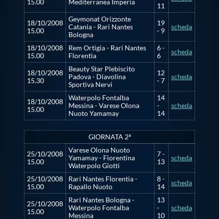
15.00
Mediterranea Imperia
11
Master
Geymonat Orizzonte
18/10/2008
19
Catania - Rari Nantes
scheda
15.00
- 9
Bologna
Formazione
18/10/2008
Rem Ortigia - Rari Nantes
6 -
scheda
15.00
Florentia
6
Beauty Star Plebiscito
18/10/2008
12
GUG
Padova - Diavolina
scheda
15.30
- 7
Sportiva Nervi
Waterpolo Fontalba
14
18/10/2008
Messina - Varese Olona
-
scheda
Scuole Nuoto
15.00
Nuoto Yamamay
14
GIORNATA 2ª
Propaganda
Varese Olona Nuoto
25/10/2008
7 -
Yamamay - Fiorentina
scheda
15.00
13
Waterpolo Giotti
Centri Federali
25/10/2008
Rari Nantes Florentia -
8 -
scheda
15.00
Rapallo Nuoto
14
Area Legislativa
Rari Nantes Bologna -
13
25/10/2008
Waterpolo Fontalba
-
scheda
15.00
Messina
10