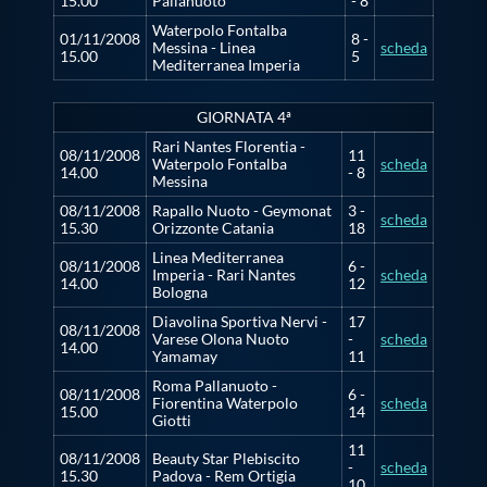
Galleria fotografica
15.00
Pallanuoto
- 8
Waterpolo Fontalba
01/11/2008
8 -
Messina - Linea
scheda
15.00
5
Videogallery
Mediterranea Imperia
GIORNATA 4ª
Intranet
Rari Nantes Florentia -
08/11/2008
11
Waterpolo Fontalba
scheda
14.00
- 8
Messina
Webmail
08/11/2008
Rapallo Nuoto - Geymonat
3 -
scheda
15.30
Orizzonte Catania
18
Linea Mediterranea
Contatti
08/11/2008
6 -
Imperia - Rari Nantes
scheda
14.00
12
Bologna
Diavolina Sportiva Nervi -
17
Mappa del sito
08/11/2008
Varese Olona Nuoto
-
scheda
14.00
Yamamay
11
Roma Pallanuoto -
08/11/2008
6 -
Fiorentina Waterpolo
scheda
15.00
14
Giotti
11
08/11/2008
Beauty Star Plebiscito
-
scheda
15.30
Padova - Rem Ortigia
10