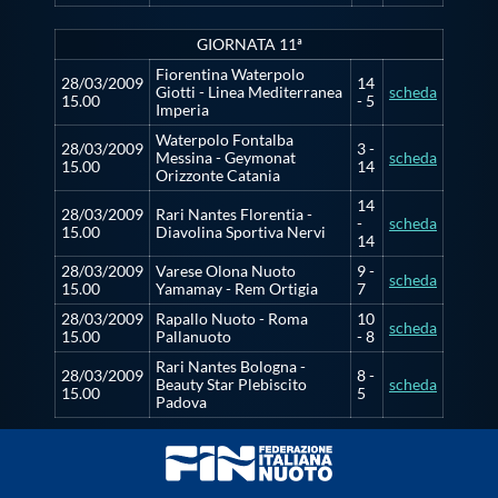
GIORNATA 11ª
Fiorentina Waterpolo
28/03/2009
14
Giotti - Linea Mediterranea
scheda
15.00
- 5
Imperia
Waterpolo Fontalba
28/03/2009
3 -
Messina - Geymonat
scheda
15.00
14
Orizzonte Catania
14
28/03/2009
Rari Nantes Florentia -
-
scheda
15.00
Diavolina Sportiva Nervi
14
28/03/2009
Varese Olona Nuoto
9 -
scheda
15.00
Yamamay - Rem Ortigia
7
28/03/2009
Rapallo Nuoto - Roma
10
scheda
15.00
Pallanuoto
- 8
Rari Nantes Bologna -
28/03/2009
8 -
Beauty Star Plebiscito
scheda
15.00
5
Padova