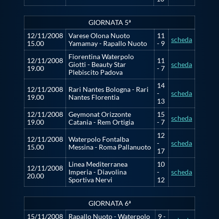
GIORNATA 5ª
12/11/2008
Varese Olona Nuoto
11
scheda
15.00
Yamamay - Rapallo Nuoto
- 9
Fiorentina Waterpolo
12/11/2008
11
Giotti - Beauty Star
scheda
19.00
- 7
Plebiscito Padova
14
12/11/2008
Rari Nantes Bologna - Rari
-
scheda
19.00
Nantes Florentia
13
12/11/2008
Geymonat Orizzonte
15
scheda
19.00
Catania - Rem Ortigia
- 7
12
12/11/2008
Waterpolo Fontalba
-
scheda
15.00
Messina - Roma Pallanuoto
17
Linea Mediterranea
10
12/11/2008
Imperia - Diavolina
-
scheda
20.00
Sportiva Nervi
12
GIORNATA 6ª
15/11/2008
Rapallo Nuoto - Waterpolo
9 -