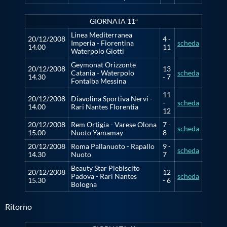
GIORNATA 11ª
Linea Mediterranea
20/12/2008
4 -
Imperia - Fiorentina
scheda
14.00
11
Waterpolo Giotti
Geymonat Orizzonte
20/12/2008
13
Catania - Waterpolo
scheda
14.30
- 7
Fontalba Messina
11
20/12/2008
Diavolina Sportiva Nervi -
-
scheda
14.00
Rari Nantes Florentia
12
20/12/2008
Rem Ortigia - Varese Olona
7 -
scheda
15.00
Nuoto Yamamay
8
20/12/2008
Roma Pallanuoto - Rapallo
9 -
scheda
14.30
Nuoto
7
Beauty Star Plebiscito
20/12/2008
12
Padova - Rari Nantes
scheda
15.30
- 6
Bologna
Ritorno