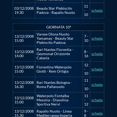
11
03/12/2008
Beauty Star Plebiscito
-
scheda
19.30
Padova - Rapallo Nuoto
10
GIORNATA 10ª
Varese Olona Nuoto
13/12/2008
7 -
Yamamay - Beauty Star
scheda
15.00
10
Plebiscito Padova
Rari Nantes Florentia -
13/12/2008
8 -
Geymonat Orizzonte
scheda
14.00
16
Catania
12
13/12/2008
Fiorentina Waterpolo
-
scheda
15.00
Giotti - Rem Ortigia
10
11
13/12/2008
Rari Nantes Bologna -
-
scheda
16.30
Roma Pallanuoto
10
Waterpolo Fontalba
11
13/12/2008
Messina - Diavolina
-
scheda
15.00
Sportiva Nervi
12
13/12/2008
Rapallo Nuoto - Linea
9 -
scheda
15.30
Mediterranea Imperia
8