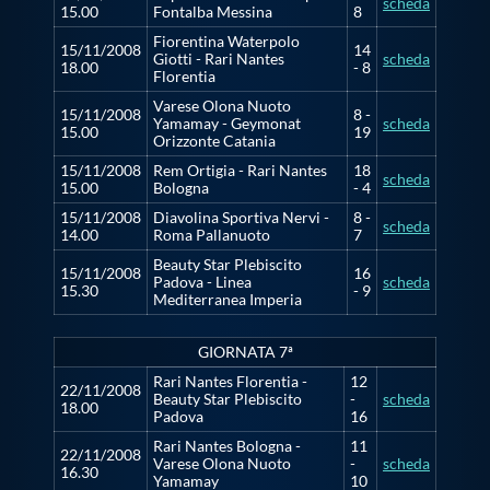
scheda
15.00
Fontalba Messina
8
Fiorentina Waterpolo
15/11/2008
14
Giotti - Rari Nantes
scheda
18.00
- 8
Florentia
Varese Olona Nuoto
15/11/2008
8 -
Yamamay - Geymonat
scheda
15.00
19
Orizzonte Catania
15/11/2008
Rem Ortigia - Rari Nantes
18
scheda
15.00
Bologna
- 4
15/11/2008
Diavolina Sportiva Nervi -
8 -
scheda
14.00
Roma Pallanuoto
7
Beauty Star Plebiscito
15/11/2008
16
Padova - Linea
scheda
15.30
- 9
Mediterranea Imperia
GIORNATA 7ª
Rari Nantes Florentia -
12
22/11/2008
Beauty Star Plebiscito
-
scheda
18.00
Padova
16
Rari Nantes Bologna -
11
22/11/2008
Varese Olona Nuoto
-
scheda
16.30
Yamamay
10