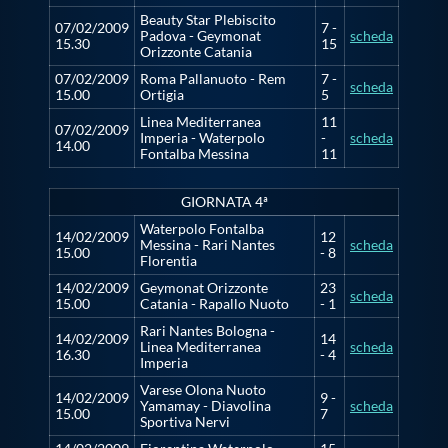
Beauty Star Plebiscito
07/02/2009
7 -
Padova - Geymonat
scheda
15.30
15
Orizzonte Catania
07/02/2009
Roma Pallanuoto - Rem
7 -
scheda
15.00
Ortigia
5
Linea Mediterranea
11
07/02/2009
Imperia - Waterpolo
-
scheda
14.00
Fontalba Messina
11
GIORNATA 4ª
Waterpolo Fontalba
14/02/2009
12
Messina - Rari Nantes
scheda
15.00
- 8
Florentia
14/02/2009
Geymonat Orizzonte
23
scheda
15.00
Catania - Rapallo Nuoto
- 1
Rari Nantes Bologna -
14/02/2009
14
Linea Mediterranea
scheda
16.30
- 4
Imperia
Varese Olona Nuoto
14/02/2009
9 -
Yamamay - Diavolina
scheda
15.00
7
Sportiva Nervi