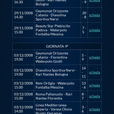
16.30
- 9
Bologna
Geymonat Orizzonte
29/11/2008
20
Catania - Diavolina
scheda
14.30
- 8
Sportiva Nervi
Beauty Star Plebiscito
29/11/2008
7 -
Padova - Waterpolo
scheda
15.00
5
Fontalba Messina
GIORNATA 9ª
Geymonat Orizzonte
03/12/2008
5 -
Catania - Fiorentina
scheda
19.00
9
Waterpolo Giotti
14
03/12/2008
Diavolina Sportiva Nervi -
-
scheda
19.00
Rari Nantes Bologna
11
03/12/2008
Rem Ortigia - Waterpolo
13
scheda
15.00
Fontalba Messina
- 6
03/12/2008
Roma Pallanuoto - Rari
8 -
scheda
15.00
Nantes Florentia
7
Linea Mediterranea
03/12/2008
3 -
Imperia - Varese Olona
scheda
14.00
6
Nuoto Yamamay