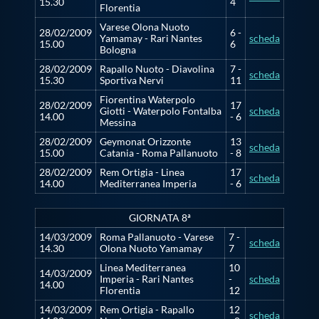
15.30
4
Florentia
Varese Olona Nuoto
28/02/2009
6 -
Yamamay - Rari Nantes
scheda
15.00
6
Bologna
28/02/2009
Rapallo Nuoto - Diavolina
7 -
scheda
15.30
Sportiva Nervi
11
Fiorentina Waterpolo
28/02/2009
17
Giotti - Waterpolo Fontalba
scheda
14.00
- 6
Messina
28/02/2009
Geymonat Orizzonte
13
scheda
15.00
Catania - Roma Pallanuoto
- 8
28/02/2009
Rem Ortigia - Linea
17
scheda
14.00
Mediterranea Imperia
- 6
GIORNATA 8ª
14/03/2009
Roma Pallanuoto - Varese
7 -
scheda
14.30
Olona Nuoto Yamamay
7
Linea Mediterranea
10
14/03/2009
Imperia - Rari Nantes
-
scheda
14.00
Florentia
12
14/03/2009
Rem Ortigia - Rapallo
12
scheda