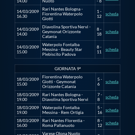
14.00
Nuoto
- 8
Rari Nantes Bologna -
14/03/2009
1 -
Fiorentina Waterpolo
scheda
16.30
12
Giotti
Diavolina Sportiva Nervi -
14/03/2009
8 -
Geymonat Orizzonte
scheda
14.00
18
Catania
Waterpolo Fontalba
14/03/2009
8 -
Messina - Beauty Star
scheda
15.00
11
Plebiscito Padova
GIORNATA 9ª
Fiorentina Waterpolo
18/03/2009
5 -
Giotti - Geymonat
scheda
15.00
6
Orizzonte Catania
18/03/2009
Rari Nantes Bologna -
7 -
scheda
19.00
Diavolina Sportiva Nervi
8
18/03/2009
Waterpolo Fontalba
5 -
scheda
19.00
Messina - Rem Ortigia
16
18/03/2009
Rari Nantes Florentia -
8 -
scheda
16.00
Roma Pallanuoto
12
Varese Olona Nuoto