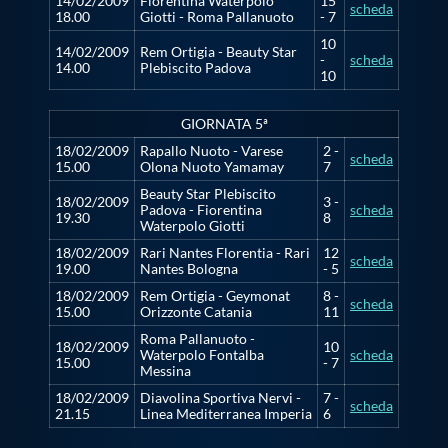
14/02/2009
Fiorentina Waterpolo
15
scheda
18.00
Giotti - Roma Pallanuoto
- 7
10
14/02/2009
Rem Ortigia - Beauty Star
-
scheda
14.00
Plebiscito Padova
10
GIORNATA 5ª
18/02/2009
Rapallo Nuoto - Varese
2 -
scheda
15.00
Olona Nuoto Yamamay
7
Beauty Star Plebiscito
18/02/2009
3 -
Padova - Fiorentina
scheda
19.30
8
Waterpolo Giotti
18/02/2009
Rari Nantes Florentia - Rari
12
scheda
19.00
Nantes Bologna
- 5
18/02/2009
Rem Ortigia - Geymonat
8 -
scheda
15.00
Orizzonte Catania
11
Roma Pallanuoto -
18/02/2009
10
Waterpolo Fontalba
scheda
15.00
- 7
Messina
18/02/2009
Diavolina Sportiva Nervi -
7 -
scheda
21.15
Linea Mediterranea Imperia
6