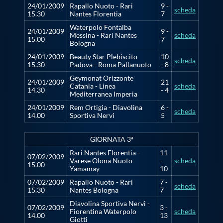
24/01/2009
Rapallo Nuoto - Rari
9 -
scheda
15.30
Nantes Florentia
7
Waterpolo Fontalba
24/01/2009
9 -
Messina - Rari Nantes
scheda
15.00
7
Bologna
24/01/2009
Beauty Star Plebiscito
10
scheda
15.30
Padova - Roma Pallanuoto
- 8
Geymonat Orizzonte
24/01/2009
21
Catania - Linea
scheda
14.30
- 4
Mediterranea Imperia
24/01/2009
Rem Ortigia - Diavolina
6 -
scheda
14.00
Sportiva Nervi
5
GIORNATA 3ª
Rari Nantes Florentia -
11
07/02/2009
Varese Olona Nuoto
-
scheda
15.00
Yamamay
10
07/02/2009
Rapallo Nuoto - Rari
7 -
scheda
15.30
Nantes Bologna
7
Diavolina Sportiva Nervi -
07/02/2009
3 -
Fiorentina Waterpolo
scheda
14.00
13
Giotti