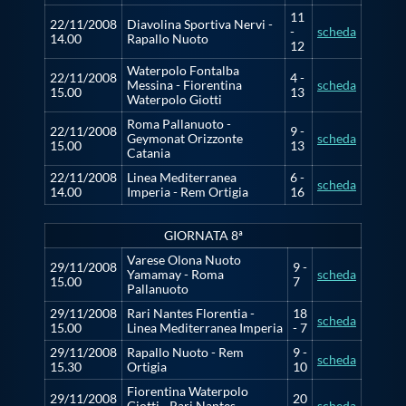
11
22/11/2008
Diavolina Sportiva Nervi -
-
scheda
14.00
Rapallo Nuoto
12
Waterpolo Fontalba
22/11/2008
4 -
Messina - Fiorentina
scheda
15.00
13
Waterpolo Giotti
Roma Pallanuoto -
22/11/2008
9 -
Geymonat Orizzonte
scheda
15.00
13
Catania
22/11/2008
Linea Mediterranea
6 -
scheda
14.00
Imperia - Rem Ortigia
16
GIORNATA 8ª
Varese Olona Nuoto
29/11/2008
9 -
Yamamay - Roma
scheda
15.00
7
Pallanuoto
29/11/2008
Rari Nantes Florentia -
18
scheda
15.00
Linea Mediterranea Imperia
- 7
29/11/2008
Rapallo Nuoto - Rem
9 -
scheda
15.30
Ortigia
10
Fiorentina Waterpolo
29/11/2008
20
Giotti - Rari Nantes
scheda