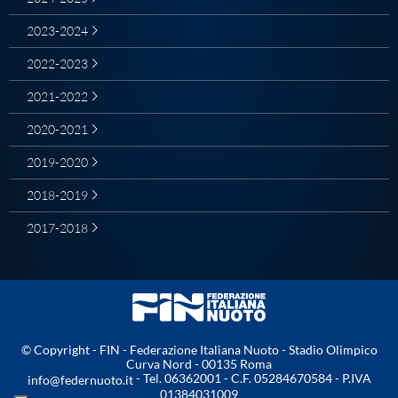
Master
2023-2024
2022-2023
Formazione
2021-2022
2020-2021
GUG
2019-2020
Scuole Nuoto
2018-2019
2017-2018
Propaganda
Centri Federali
© Copyright - FIN - Federazione Italiana Nuoto - Stadio Olimpico
Area Legislativa
Curva Nord - 00135 Roma
- Tel. 06362001 - C.F. 05284670584 - P.IVA
info@federnuoto.it
01384031009