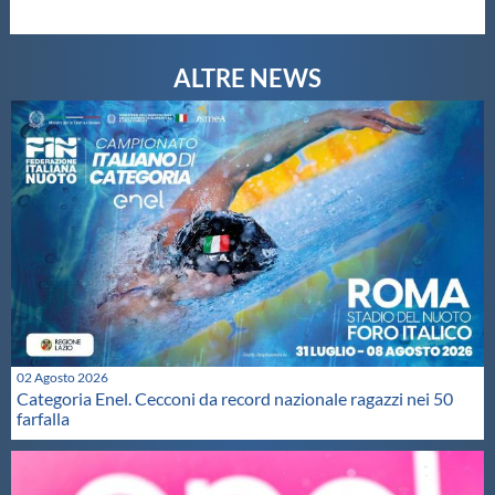
Galleria fotografica
Videogallery
Intranet
Webmail
Contatti
Mappa del sito
02 Agosto 2026
Categoria Enel. Cecconi da record nazionale ragazzi nei 50
farfalla