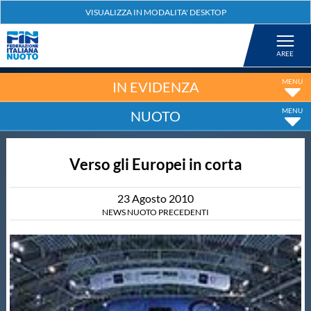
Federazione
Nuoto
IN EVIDENZA
NUOTO
Pallanuoto
Verso gli Europei in corta
Tuffi
23
Agosto
2010
Artistico
NEWS NUOTO PRECEDENTI
Fondo
Salvamento