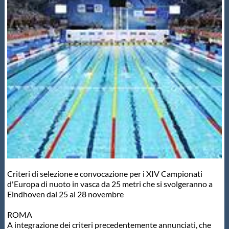
Master
Formazione
GUG
Scuole Nuoto
Propaganda
Criteri di selezione e convocazione per i XIV Campionati
Centri Federali
d'Europa di nuoto in vasca da 25 metri che si svolgeranno a
Eindhoven dal 25 al 28 novembre
Area Legislativa
ROMA
A integrazione dei criteri precedentemente annunciati, che