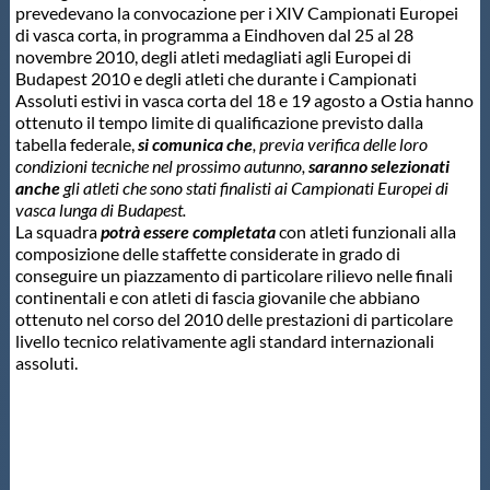
prevedevano la convocazione per i XIV Campionati Europei
Protezione Civile
di vasca corta, in programma a Eindhoven dal 25 al 28
novembre 2010, degli atleti medagliati agli Europei di
Budapest 2010 e degli atleti che durante i Campionati
Qualità
Assoluti estivi in vasca corta del 18 e 19 agosto a Ostia hanno
ottenuto il tempo limite di qualificazione previsto dalla
tabella federale,
si comunica che
, previa verifica delle loro
Sostenibilità
condizioni tecniche nel prossimo autunno,
saranno selezionati
anche
gli atleti che sono stati finalisti ai Campionati Europei di
vasca lunga di Budapest.
Privacy
La squadra
potrà essere completata
con atleti funzionali alla
composizione delle staffette considerate in grado di
conseguire un piazzamento di particolare rilievo nelle finali
Cookie Policy
continentali e con atleti di fascia giovanile che abbiano
ottenuto nel corso del 2010 delle prestazioni di particolare
livello tecnico relativamente agli standard internazionali
Archivio News
assoluti.
Flash News