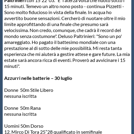
Paltrinieri
con 15'22”03. "E' l aterza volta che nuoto sotto i
15 minuti. Temevo un altro nono posto - continua Pizzetti -
Sono molto fiducioso in vista della finale. In acqua ho
avvertito buone sensazioni. Cercherò di nuotare oltre il mio
limite approfittando di una finale che presumo sarà
velocissima. Non credo, comunque, che cadrà il record del
mondo senza costumone". Deluso Paltrinieri: "Sono un po'
amareggiato. Ho pagato il battesimo mondiale con una
prestazione al di sotto delle mie possibilità. Mi resta tanta
esperienza che mi aiuterà a gestire attese e gare future. La mia
estate sarà ancora ricca di eventi. Proverò ad avvicinare i 15
minuti".
Azzurri nelle batterie – 30 luglio
Donne 50m Stile Libero
nessuna iscritta
Donne 50m Rana
nessuna iscritta
Uomini 50m Dorso
12. Mirco Di Tora 25”28 qualificato in semifinale