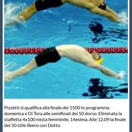
Master
Formazione
GUG
Scuole Nuoto
Propaganda
Centri Federali
Pizzetti si qualifica alla finale dei 1500 in programma
domenica e Di Tora alle semifinali dei 50 dorso. Eliminata la
staffetta 4x100 mista femminile, 14esima. Alle 12.09 la finale
Area Legislativa
dei 50 stile libero con Dotto