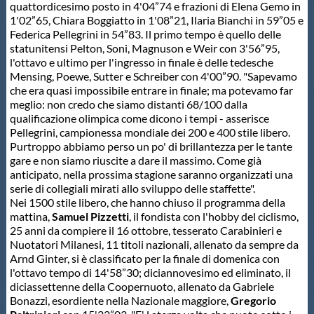
Galleria fotografica
quattordicesimo posto in 4'04”74 e frazioni di Elena Gemo in
1'02”65, Chiara Boggiatto in 1'08”21, Ilaria Bianchi in 59”05 e
Federica Pellegrini in 54”83. Il primo tempo è quello delle
Videogallery
statunitensi Pelton, Soni, Magnuson e Weir con 3'56”95,
l'ottavo e ultimo per l'ingresso in finale è delle tedesche
Mensing, Poewe, Sutter e Schreiber con 4'00”90. "Sapevamo
Intranet
che era quasi impossibile entrare in finale; ma potevamo far
meglio: non credo che siamo distanti 68/100 dalla
qualificazione olimpica come dicono i tempi - asserisce
Webmail
Pellegrini, campionessa mondiale dei 200 e 400 stile libero.
Purtroppo abbiamo perso un po' di brillantezza per le tante
gare e non siamo riuscite a dare il massimo. Come già
Contatti
anticipato, nella prossima stagione saranno organizzati una
serie di collegiali mirati allo sviluppo delle staffette".
Nei 1500 stile libero, che hanno chiuso il programma della
Mappa del sito
mattina,
Samuel Pizzetti
, il fondista con l'hobby del ciclismo,
25 anni da compiere il 16 ottobre, tesserato Carabinieri e
Nuotatori Milanesi, 11 titoli nazionali, allenato da sempre da
Arnd Ginter, si è classificato per la finale di domenica con
l'ottavo tempo di 14'58”30; diciannovesimo ed eliminato, il
diciassettenne della Coopernuoto, allenato da Gabriele
Bonazzi, esordiente nella Nazionale maggiore,
Gregorio