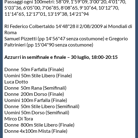
Passaggi ogni 100metri: 58”09, 1'59”09, 3'00”20, 4'01”70,
5'03”36, 6'05”00, 7'06”85, 8'08”65, 9'10”64, 10'12”70,
11'14”65, 12'17”01, 13'19”38, 14'21”94
RI Federico Colbertaldo 14'48"28 il 2/08/2009 ai Mondiali di
Roma
Samuel Pizzetti (pp 14'56"47 senza costumone) e Gregorio
Paltrinieri (pp 15'04"90 senza costumone)
Azzurri in semifinale e finale – 30 luglio, 18:00-20:15
Donne 50m Farfalla (Finale)
Uomini 50m Stile Libero (Finale)
Luca Dotto
Donne 50m Rana (Semifinali)
Donne 200m Dorso (Finale)
Uomini 100m Farfalla (Finale)
Donne 50m Stile Libero (Semifinali)
Uomini 50m Dorso (Semifinali)
Mirco Di Tora
Donne 800m Stile Libero (Finale)
Donne 4x100m Mista (Finale)