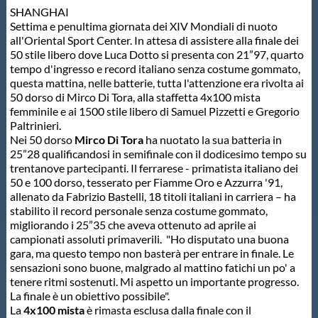
SHANGHAI
Protezione Civile
Settima e penultima giornata dei XIV Mondiali di nuoto
all'Oriental Sport Center. In attesa di assistere alla finale dei
50 stile libero dove Luca Dotto si presenta con 21”97, quarto
Qualità
tempo d'ingresso e record italiano senza costume gommato,
questa mattina, nelle batterie, tutta l'attenzione era rivolta ai
50 dorso di Mirco Di Tora, alla staffetta 4x100 mista
Sostenibilità
femminile e ai 1500 stile libero di Samuel Pizzetti e Gregorio
Paltrinieri.
Nei 50 dorso
Mirco Di Tora
ha nuotato la sua batteria in
Privacy
25”28 qualificandosi in semifinale con il dodicesimo tempo su
trentanove partecipanti. Il ferrarese - primatista italiano dei
50 e 100 dorso, tesserato per Fiamme Oro e Azzurra '91,
Cookie Policy
allenato da Fabrizio Bastelli, 18 titoli italiani in carriera – ha
stabilito il record personale senza costume gommato,
migliorando i 25”35 che aveva ottenuto ad aprile ai
Archivio News
campionati assoluti primaverili. "Ho disputato una buona
gara, ma questo tempo non basterà per entrare in finale. Le
sensazioni sono buone, malgrado al mattino fatichi un po' a
Flash News
tenere ritmi sostenuti. Mi aspetto un importante progresso.
La finale è un obiettivo possibile".
La
4x100 mista
è rimasta esclusa dalla finale con il