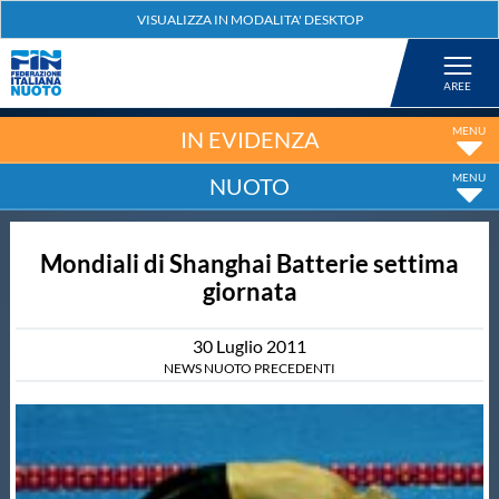
Federazione
Nuoto
IN EVIDENZA
NUOTO
Pallanuoto
Mondiali di Shanghai Batterie settima
Tuffi
giornata
Artistico
30
Luglio
2011
NEWS NUOTO PRECEDENTI
Fondo
Salvamento