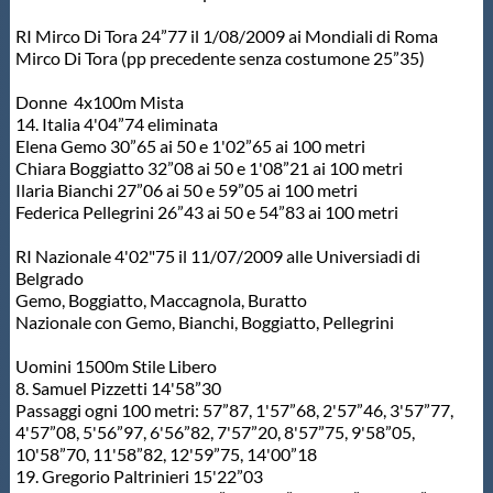
RI Mirco Di Tora 24”77 il 1/08/2009 ai Mondiali di Roma
Mirco Di Tora (pp precedente senza costumone 25”35)
Donne 4x100m Mista
14. Italia 4'04”74 eliminata
Elena Gemo 30”65 ai 50 e 1'02”65 ai 100 metri
Chiara Boggiatto 32”08 ai 50 e 1'08”21 ai 100 metri
Ilaria Bianchi 27”06 ai 50 e 59”05 ai 100 metri
Federica Pellegrini 26”43 ai 50 e 54”83 ai 100 metri
RI Nazionale 4'02"75 il 11/07/2009 alle Universiadi di
Belgrado
Gemo, Boggiatto, Maccagnola, Buratto
Nazionale con Gemo, Bianchi, Boggiatto, Pellegrini
Uomini 1500m Stile Libero
8. Samuel Pizzetti 14'58”30
Passaggi ogni 100 metri: 57”87, 1'57”68, 2'57”46, 3'57”77,
4'57”08, 5'56”97, 6'56”82, 7'57”20, 8'57”75, 9'58”05,
10'58”70, 11'58”82, 12'59”75, 14'00”18
19. Gregorio Paltrinieri 15'22”03