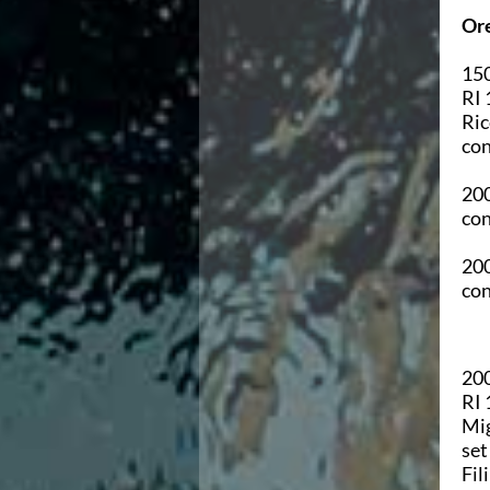
Area Legislativa
Ore
Protezione Civile
Qualità
150
Sostenibilità
RI 
Privacy
Ric
Cookie Policy
con
Archivio News
Flash News
200
Galleria fotografica
con
Videogallery
Intranet
200
Webmail
con
Contatti
Mappa del sito
200
RI 
Mig
set
Fil