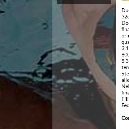
Campionato A2 Maschile
Campionato A2 Femminile
Due
Campionato B Maschile
32e
Storico Campionati 2003-2017
Dod
Finali Giovanili
fin
Trofei delle Regioni
pri
CoMeN Cup
qua
News
3’1
Flash News
800
Waterpolo Channel
8'3
Tuffi
tem
Eventi
Ste
Norme e documenti
all
Risultati e Classifiche
Nel
Azzurri
fin
News
Fil
Flash News
Fed
Artistico
Eventi
Cos
Norme e documenti
Risultati e Classifiche