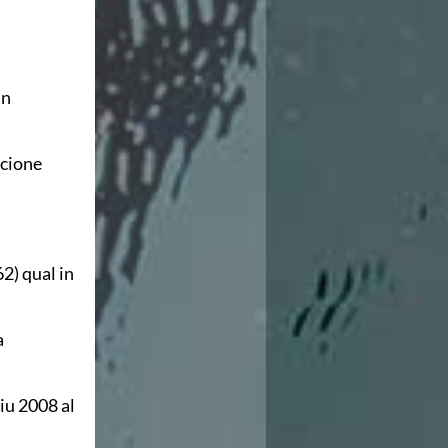
in
ccione
2) qual in
a
giu 2008 al