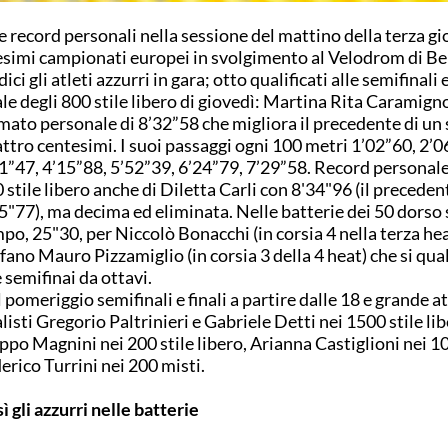
 record personali nella sessione del mattino della terza gi
simi campionati europei in svolgimento al Velodrom di Be
ici gli atleti azzurri in gara; otto qualificati alle semifinali 
ale degli 800 stile libero di giovedì: Martina Rita Caramignol
mato personale di 8’32”58 che migliora il precedente di un
ttro centesimi. I suoi passaggi ogni 100 metri 1’02”60, 2’0
1”47, 4’15”88, 5’52”39, 6’24”79, 7’29”58. Record personale
 stile libero anche di Diletta Carli con 8'34"96 (il preceden
5"77), ma decima ed eliminata. Nelle batterie dei 50 dorso
po, 25"30, per Niccolò Bonacchi (in corsia 4 nella terza hea
fano Mauro Pizzamiglio (in corsia 3 della 4 heat) che si qua
e semifinai da ottavi.
 pomeriggio semifinali e finali a partire dalle 18 e grande at
alisti Gregorio Paltrinieri e Gabriele Detti nei 1500 stile lib
ippo Magnini nei 200 stile libero, Arianna Castiglioni nei 1
erico Turrini nei 200 misti.
ì gli azzurri nelle batterie