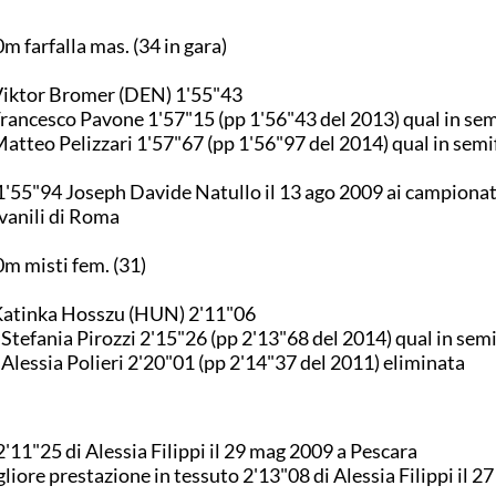
m farfalla mas. (34 in gara)
Viktor Bromer (DEN) 1'55"43
Francesco Pavone 1'57"15 (pp 1'56"43 del 2013) qual in sem
Matteo Pelizzari 1'57"67 (pp 1'56"97 del 2014) qual in semi
1'55"94 Joseph Davide Natullo il 13 ago 2009 ai campionat
vanili di Roma
m misti fem. (31)
Katinka Hosszu (HUN) 2'11"06
 Stefania Pirozzi 2'15"26 (pp 2'13"68 del 2014) qual in semi
 Alessia Polieri 2'20"01 (pp 2'14"37 del 2011) eliminata
2'11"25 di Alessia Filippi il 29 mag 2009 a Pescara
liore prestazione in tessuto 2'13"08 di Alessia Filippi il 2