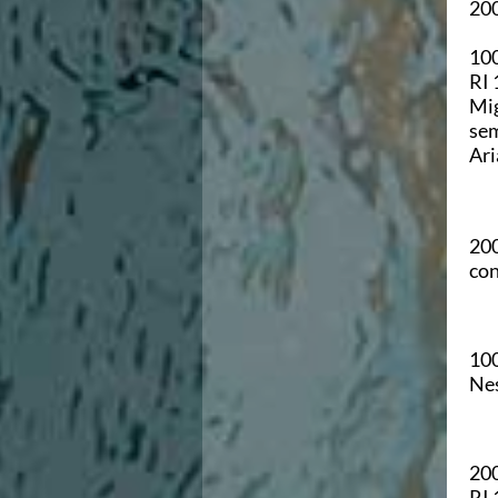
20
100
RI 
Mig
sem
Ari
200
con
100
Nes
200
RI 