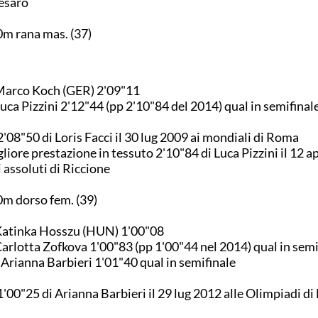
esaro
m rana mas. (37)
Marco Koch (GER) 2'09"11
Luca Pizzini 2'12"44 (pp 2'10"84 del 2014) qual in semifinal
2'08"50 di Loris Facci il 30 lug 2009 ai mondiali di Roma
liore prestazione in tessuto 2'10"84 di Luca Pizzini il 12 a
i assoluti di Riccione
m dorso fem. (39)
Katinka Hosszu (HUN) 1'00"08
Carlotta Zofkova 1'00"83 (pp 1'00"44 nel 2014) qual in semi
 Arianna Barbieri 1'01"40 qual in semifinale
1'00"25 di Arianna Barbieri il 29 lug 2012 alle Olimpiadi di