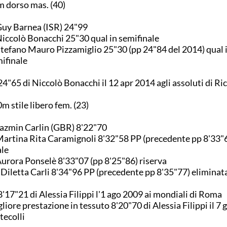
 dorso mas. (40)
Guy Barnea (ISR) 24"99
Niccolò Bonacchi 25"30 qual in semifinale
Stefano Mauro Pizzamiglio 25"30 (pp 24"84 del 2014) qual 
ifinale
24"65 di Niccolò Bonacchi il 12 apr 2014 agli assoluti di Ri
m stile libero fem. (23)
Jazmin Carlin (GBR) 8'22"70
Martina Rita Caramignoli 8'32"58 PP (precedente pp 8'33"6
ale
Aurora Ponselè 8'33"07 (pp 8'25"86) riserva
 Diletta Carli 8'34"96 PP (precedente pp 8'35"77) eliminat
8'17"21 di Alessia Filippi l'1 ago 2009 ai mondiali di Roma
liore prestazione in tessuto 8'20"70 di Alessia Filippi il 7 
tecolli