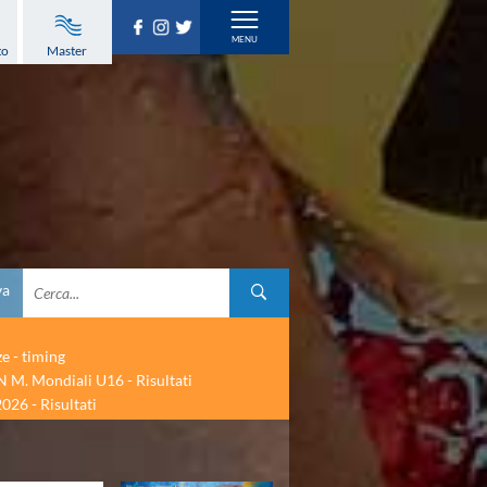
to
Master
va
ze - timing
 M. Mondiali U16 - Risultati
026 - Risultati