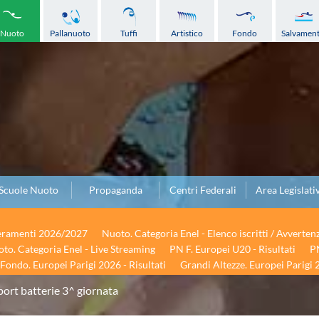
Nuoto
Pallanuoto
Tuffi
Artistico
Fondo
Salvamen
Scuole Nuoto
Propaganda
Centri Federali
Area Legislati
seramenti 2026/2027
Nuoto. Categoria Enel - Elenco iscritti / Avverten
to. Categoria Enel - Live Streaming
PN F. Europei U20 - Risultati
PN
Fondo. Europei Parigi 2026 - Risultati
Grandi Altezze. Europei Parigi 2
port batterie 3^ giornata