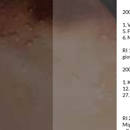
Azzurri
200
News
Flash News
1. 
Fondo
5. 
Eventi
6. 
Grand Prix
Norme e documenti
RI 
Risultati e Classifiche
gio
Primati
Azzurri
200
News
Flash News
1. 
Salvamento
12.
Eventi
27.
Norme e documenti
Risultati e Classifiche
Albi d'oro - Primati
News
RI 
Flash News
Mig
Master