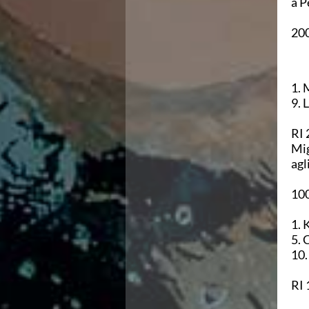
a P
Campionati Italiani
Circuito Supermaster
200
Calendario Nazionale Fondo
Norme e documenti
Risultati e Classifiche
Primati
1. 
Graduatorie
9. 
Analisi e Approfondimenti
News
RI 
Flash News
Mig
Formazione
agl
SIT
Sezione Salvamento
100
GUG
Composizione
1. 
Norme e documenti
5. 
Formazione
10.
Sedi Regionali e Provinciali
Designazioni Arbitrali
RI 
Scuole Nuoto