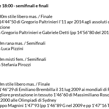
 18:00 - semifinali e finali
0m stile libero mas. / Finale
14'44"50 di Gregorio Paltrinieri l'11 apr 2014 agli assoluti 
cione
 Gregorio Paltrinieri e Gabriele Detti (pp 14'56"80 del 201
m rana mas. / Semifinali
 Luca Pizzini
m misti fem. / Semifinali
 Stefania Pirozzi
m stile libero mas. / Finale
1'46"29 di Emiliano Brembilla il 31 lug 2009 ai mondiali d
liore prestazione in tessuto 1'46"60 di Massimiliano Rosol
 2000 alle Olimpiadi di Sydney
ippo Magnini 1'47"93 (pp 1'46"89 G nel 2009 e pp 1'47"16 T