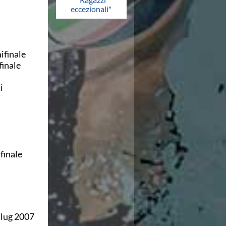
eccezionali"
ifinale
finale
i
finale
7 lug 2007