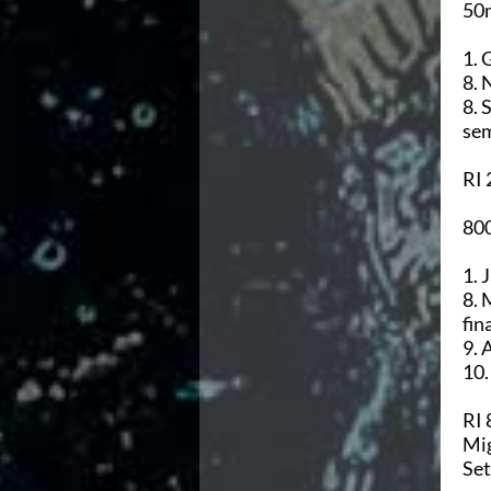
Ricerca Scuole Nuoto
50m
Manuale SNF
Diventa SNF
1. 
Propaganda
8. 
Norme e documenti
8. 
Risultati
sem
Eventi
Centri Federali
RI 
C. F. Complesso natatorio Foro Italico
C. F. Polo Acquatico Frecciarossa Ostia
800
C. F. Unipol BluStadium Pietralata
C. F. Polo Acquatico Enel - Valco San Paolo
1. 
C. F. Acerra "Carlo Pedersoli"
8. 
C. F. Crotone
fin
C. F. Livorno
9. 
C. F. Milano
10.
C. F. Napoli "Felice Scandone"
C.F. Palazzo del Nuoto Torino
RI 
C. F. Trieste "Bruno Bianchi"
Mig
C. F. Verona "Alberto Castagnetti"
Set
C. F. Viterbo