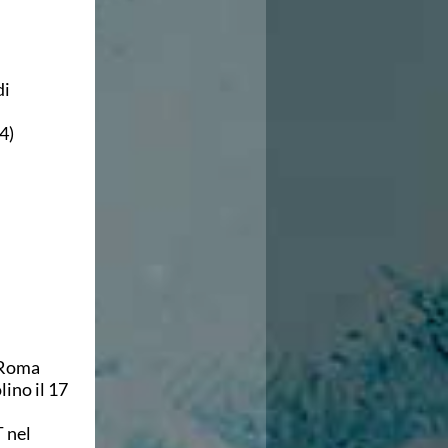
di
4)
i Roma
ino il 17
 nel