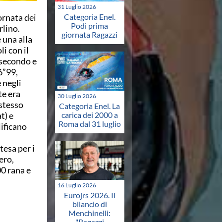
31 Luglio 2026
ornata dei
Categoria Enel.
Podi prima
rlino.
giornata Ragazzi
e una alla
i con il
 secondo e
6”99,
 negli
te era
30 Luglio 2026
 stesso
Categoria Enel. La
t) e
carica dei 2000 a
Roma dal 31 luglio
lificano
tesa per i
ero,
00 rana e
16 Luglio 2026
Eurojrs 2026. Il
bilancio di
Menchinelli:
"Ragazzi