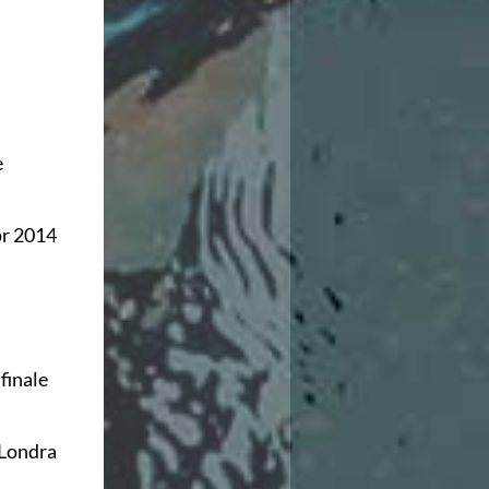
e
pr 2014
finale
 Londra