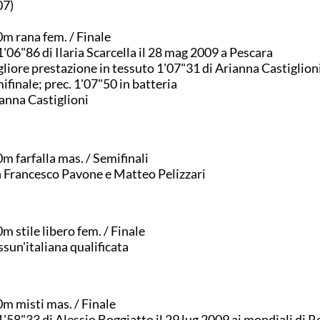
07)
m rana fem. / Finale
1'06"86 di Ilaria Scarcella il 28 mag 2009 a Pescara
liore prestazione in tessuto 1'07"31 di Arianna Castiglioni
ifinale; prec. 1'07"50 in batteria
anna Castiglioni
m farfalla mas. / Semifinali
 Francesco Pavone e Matteo Pelizzari
m stile libero fem. / Finale
sun'italiana qualificata
m misti mas. / Finale
1'58"33 di Alessio Boggiatto il 29 lug 2009 ai mondiali di 