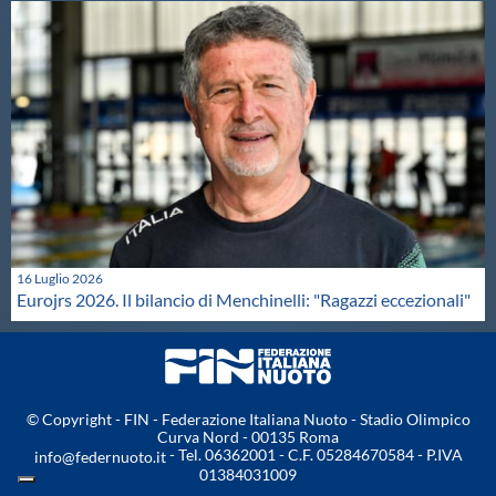
16 Luglio 2026
Eurojrs 2026. Il bilancio di Menchinelli: "Ragazzi eccezionali"
© Copyright - FIN - Federazione Italiana Nuoto - Stadio Olimpico
Curva Nord - 00135 Roma
- Tel. 06362001 - C.F. 05284670584 - P.IVA
info@federnuoto.it
01384031009