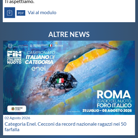
Ti aspettiamo.
Protezione Civile
Vai al modulo
PDF
Qualità
Sostenibilità
Privacy
Cookie Policy
Archivio News
Flash News
02 Agosto 2026
Categoria Enel. Cecconi da record nazionale ragazzi nei 50
farfalla