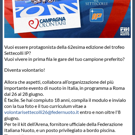
Master
Formazione
Vuoi essere protagonista della 62esima edizione del trofeo
GUG
Settecolli IP?
Vuoi vivere in prima fila le gare del tuo campione preferito?
Scuole Nuoto
Diventa volontario!
Allora che aspetti, collabora all’organizzazione del più
Propaganda
importante evento di nuoto in Italia, in programma a Roma
dal 26 al 28 giugno.
È facile. Se hai compiuto 18 anni, compila il modulo e invialo
Centri Federali
con la tua foto e il tuo curriculum vitae a
volontarisettecolli26@federnuoto.it
entro e non oltre l'8
giugno.
Area Legislativa
Per te il kit dell’Arena, fornitore ufficiale della Federazione
Italiana Nuoto, e un posto privilegiato a bordo piscina.