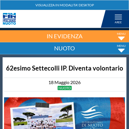
Federazione
Nuoto
IN EVIDENZA
NUOTO
Pallanuoto
62esimo Settecolli IP. Diventa volontario
Tuffi
18
Maggio
2026
Artistico
NUOTO
Fondo
Salvamento