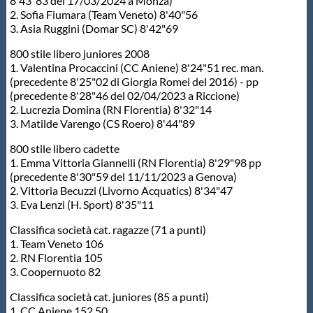
8'43"83 del 17/03/2024 a Monza)
2. Sofia Fiumara (Team Veneto) 8'40"56
3. Asia Ruggini (Domar SC) 8'42"69
800 stile libero juniores 2008
1. Valentina Procaccini (CC Aniene) 8'24"51 rec. man.
(precedente 8'25"02 di Giorgia Romei del 2016) - pp
(precedente 8'28"46 del 02/04/2023 a Riccione)
2. Lucrezia Domina (RN Florentia) 8'32"14
3. Matilde Varengo (CS Roero) 8'44"89
800 stile libero cadette
1. Emma Vittoria Giannelli (RN Florentia) 8'29"98 pp
(precedente 8'30"59 del 11/11/2023 a Genova)
2. Vittoria Becuzzi (Livorno Acquatics) 8'34"47
3. Eva Lenzi (H. Sport) 8'35"11
Classifica società cat. ragazze (71 a punti)
1. Team Veneto 106
2. RN Florentia 105
3. Coopernuoto 82
Classifica società cat. juniores (85 a punti)
1. CC Aniene 152.50