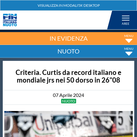
Federazione
Nuoto
IN EVIDENZA
NUOTO
Pallanuoto
Criteria. Curtis da record italiano e
Tuffi
mondiale jrs nei 50 dorso in 26"08
Artistico
07
Aprile
2024
NUOTO
Fondo
Salvamento