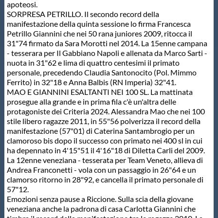
Galleria fotografica
apoteosi.
SORPRESA PETRILLO. Il secondo record della
manifestazione della quinta sessione lo firma Francesca
Videogallery
Petrillo Giannini che nei 50 rana juniores 2009, ritocca il
31"74 firmato da Sara Morotti nel 2014. La 15enne campana
- tesserara per Il Gabbiano Napoli e allenata da Marco Sarti -
Intranet
nuota in 31"62 e lima di quattro centesimi il primato
personale, precedendo Claudia Santonocito (Pol. Mimmo
Ferrito) in 32"18 e Anna Balbis (RN Imperia) 32"41.
Webmail
MAO E GIANNINI ESALTANTI NEI 100 SL. La mattinata
prosegue alla grande e in prima fila c'è un'altra delle
protagoniste dei Criteria 2024. Alessandra Mao che nei 100
Contatti
stile libero ragazze 2011, in 55"56 polverizza il record della
manifestazione (57"01) di Caterina Santambrogio per un
clamoroso bis dopo il successo con primato nei 400 sl in cui
Mappa del sito
ha depennato in 4'15"51 il 4'16"18 di Diletta Carli del 2009.
La 12enne veneziana - tesserata per Team Veneto, allieva di
Andrea Franconetti - vola con un passaggio in 26"64 e un
clamorso ritorno in 28"92, e cancella il primato personale di
57"12.
Emozioni senza pause a Riccione. Sulla scia della giovane
veneziana anche la padrona di casa Carlotta Giannini che