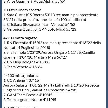
3. Alice Guarnieri (Aqua Alpha) 55"64
100 stile libero cadette
1. Sara Curtis (CS Roero) 53"13 rec. man. e pp (precedente
53"21 nella prima frazione della 4x100 stile libero)
2. Cristiana Stevanato (Team Veneto) 54"52
3. Veronica Quaggio (GP Nuoto Mira) 55"23
4x100 mista ragazze
1. RN Florentia 4'15"62 rec. man. (precedente 4'16"22 della
Nuotatori Pugliesi del 2018)
Elena Iannolo 1'03"39, Aurora Ongaro 1'11"86, Camilla
Giannelli 1'04"10, Martina Masi 56"27
2. CN Uisp Bologna 4'15"88
3. Team Veneto 4'18"64
4x100 mista juniores
1. CC Aniene 4'07"16
Aurora Salustri 1'01"22, Marta Luffarelli 1'10"20, Rebecca
Ongaro 1'00"76, Valentina Procaccini 54"98
2. GAM Team Brescia 4'10"45
3. Team Legnano Nuoto 4'11"45