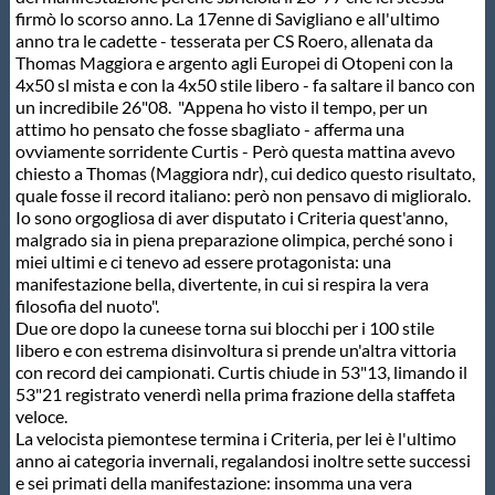
firmò lo scorso anno. La 17enne di Savigliano e all'ultimo
Protezione Civile
anno tra le cadette - tesserata per CS Roero, allenata da
Thomas Maggiora e argento agli Europei di Otopeni con la
4x50 sl mista e con la 4x50 stile libero - fa saltare il banco con
Qualità
un incredibile 26"08. "Appena ho visto il tempo, per un
attimo ho pensato che fosse sbagliato - afferma una
ovviamente sorridente Curtis - Però questa mattina avevo
Sostenibilità
chiesto a Thomas (Maggiora ndr), cui dedico questo risultato,
quale fosse il record italiano: però non pensavo di miglioralo.
Io sono orgogliosa di aver disputato i Criteria quest'anno,
Privacy
malgrado sia in piena preparazione olimpica, perché sono i
miei ultimi e ci tenevo ad essere protagonista: una
manifestazione bella, divertente, in cui si respira la vera
Cookie Policy
filosofia del nuoto".
Due ore dopo la cuneese torna sui blocchi per i 100 stile
libero e con estrema disinvoltura si prende un'altra vittoria
Archivio News
con record dei campionati. Curtis chiude in 53"13, limando il
53"21 registrato venerdì nella prima frazione della staffeta
veloce.
Flash News
La velocista piemontese termina i Criteria, per lei è l'ultimo
anno ai categoria invernali, regalandosi inoltre sette successi
e sei primati della manifestazione: insomma una vera