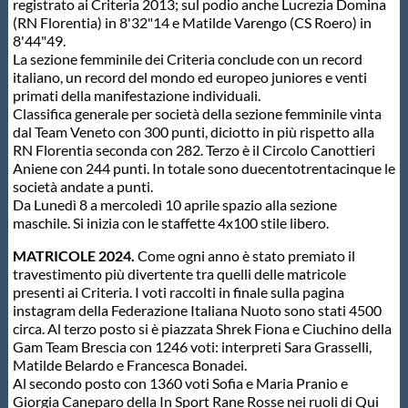
registrato ai Criteria 2013; sul podio anche Lucrezia Domina
(RN Florentia) in 8'32"14 e Matilde Varengo (CS Roero) in
8'44"49.
La sezione femminile dei Criteria conclude con un record
italiano, un record del mondo ed europeo juniores e venti
primati della manifestazione individuali.
Classifica generale per società della sezione femminile vinta
dal Team Veneto con 300 punti, diciotto in più rispetto alla
RN Florentia seconda con 282. Terzo è il Circolo Canottieri
Aniene con 244 punti. In totale sono duecentotrentacinque le
società andate a punti.
Da Lunedì 8 a mercoledì 10 aprile spazio alla sezione
maschile. Si inizia con le staffette 4x100 stile libero.
MATRICOLE 2024.
Come ogni anno è stato premiato il
travestimento più divertente tra quelli delle matricole
presenti ai Criteria. I voti raccolti in finale sulla pagina
instagram della Federazione Italiana Nuoto sono stati 4500
circa. Al terzo posto si è piazzata Shrek Fiona e Ciuchino della
Gam Team Brescia con 1246 voti: interpreti Sara Grasselli,
Matilde Belardo e Francesca Bonadei.
Al secondo posto con 1360 voti Sofia e Maria Pranio e
Giorgia Caneparo della In Sport Rane Rosse nei ruoli di Qui