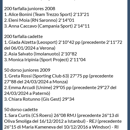
200 farfalla juniores 2008
1. Alice Bonini (Team Trezzo Sport) 2'13"21
2. Eleni Moia (RN Saronno) 2'14"01
3. Anna Caccavo (Campania Sport) 2'14"11
200 farfalla cadette
1. Giada Alzetta (Leosport) 2'10"42 pp (precedente 2'11"72
del 06/01/2024 a Verona)
2. Asia Salvato (Imolanuoto) 2'10"82
3. Monica Iripinia (Sport Project) 2'11"04
50 dorso juniores 2009
1. Greta Rossi (Sporting Club 63) 27"75 pp (precedente
27"88 del 24/03/2024 a Monza)
2. Emma Arcudi (Unime) 29"05 pp (precedente 29"27 del
24/03/2024 a Paternò)
3. Chiara Rotunno (Gis Gest) 29"34
50 dorso cadette
1. Sara Curtis (CS Roero) 26"08 RMJ (precedente 26"13 di
Oliva Smoliga del 16/12/2012 a Istanbul) - REJ (precedente
26"15 di Maria Kameneva del 10/12/2016 a Windsor) - RI