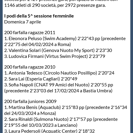
1146 atleti di 290 società, per 2972 presenze gara.
I podi della 5^ sessione femminile
Domenica 7 aprile
200 farfalla ragazze 2011
1. Eleonora Peluso (Swim Academy) 2'22"43 pp (precedente
2'22"75 del 04/02/2024 a Roma)
2. Valentina Solari (Genova Nuoto My Sport) 2'23"30
3. Ludovica Firmani (Virtus Swim Project) 2'23"79
200 farfalla ragazze 2010
1. Antonia Tedesco (Circolo Nautico Posillipo) 2'20"24
2. Sara Lai (Esperia Cagliari) 2'20"49
3. Sofia Napoli (CNAT 99 Amici del Nuoto) 2'20"55 pp
(precedente 2'23"03 del 17/02/2024 a Bastia Umbra)
200 farfalla juniores 2009
1. Martina Benis (Aquaclub) 2'15"83 pp (precedente 2'16"34
del 24/03/2024 a Monza)
2. Sara Rinaldi (Sulmona Nuoto) 2'17"57 pp (precedente
2'19"55 del 10/03/2023 a Lanciano)
3. Laura Pedersoli (Acquatic Center) 2'18"32