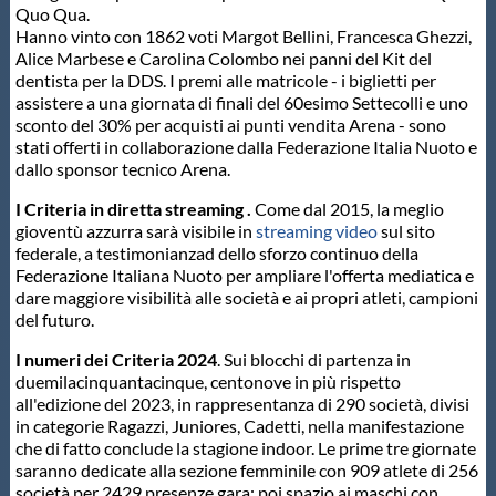
Quo Qua.
Hanno vinto con 1862 voti Margot Bellini, Francesca Ghezzi,
Alice Marbese e Carolina Colombo nei panni del Kit del
dentista per la DDS. I premi alle matricole - i biglietti per
assistere a una giornata di finali del 60esimo Settecolli e uno
sconto del 30% per acquisti ai punti vendita Arena - sono
stati offerti in collaborazione dalla Federazione Italia Nuoto e
dallo sponsor tecnico Arena.
I Criteria in diretta streaming .
Come dal 2015, la meglio
gioventù azzurra sarà visibile in
streaming video
sul sito
federale, a testimonianzad dello sforzo continuo della
Federazione Italiana Nuoto per ampliare l'offerta mediatica e
dare maggiore visibilità alle società e ai propri atleti, campioni
del futuro.
I numeri dei Criteria 2024
. Sui blocchi di partenza in
duemilacinquantacinque, centonove in più rispetto
all'edizione del 2023, in rappresentanza di 290 società, divisi
in categorie Ragazzi, Juniores, Cadetti, nella manifestazione
che di fatto conclude la stagione indoor. Le prime tre giornate
saranno dedicate alla sezione femminile con 909 atlete di 256
società per 2429 presenze gara; poi spazio ai maschi con