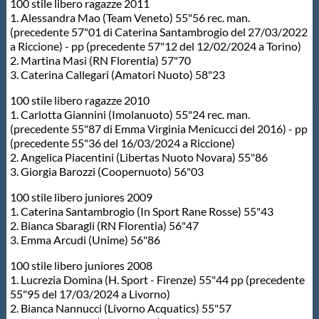
100 stile libero ragazze 2011
1. Alessandra Mao (Team Veneto) 55"56 rec. man.
(precedente 57"01 di Caterina Santambrogio del 27/03/2022
a Riccione) - pp (precedente 57"12 del 12/02/2024 a Torino)
2. Martina Masi (RN Florentia) 57"70
3. Caterina Callegari (Amatori Nuoto) 58"23
100 stile libero ragazze 2010
1. Carlotta Giannini (Imolanuoto) 55"24 rec. man.
(precedente 55"87 di Emma Virginia Menicucci del 2016) - pp
(precedente 55"36 del 16/03/2024 a Riccione)
2. Angelica Piacentini (Libertas Nuoto Novara) 55"86
3. Giorgia Barozzi (Coopernuoto) 56"03
100 stile libero juniores 2009
1. Caterina Santambrogio (In Sport Rane Rosse) 55"43
2. Bianca Sbaragli (RN Florentia) 56"47
3. Emma Arcudi (Unime) 56"86
100 stile libero juniores 2008
1. Lucrezia Domina (H. Sport - Firenze) 55"44 pp (precedente
55"95 del 17/03/2024 a Livorno)
2. Bianca Nannucci (Livorno Acquatics) 55"57