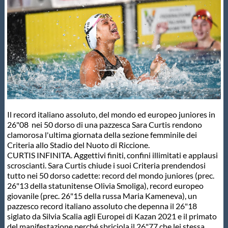
Master
Formazione
GUG
Scuole Nuoto
Il record italiano assoluto, del mondo ed europeo juniores in
26"08 nei 50 dorso di una pazzesca Sara Curtis rendono
clamorosa l'ultima giornata della sezione femminile dei
Propaganda
Criteria allo Stadio del Nuoto di Riccione.
CURTIS INFINITA. Aggettivi finiti, confini illimitati e applausi
scroscianti. Sara Curtis chiude i suoi Criteria prendendosi
Centri Federali
tutto nei 50 dorso cadette: record del mondo juniores (prec.
26"13 della statunitense Olivia Smoliga), record europeo
giovanile (prec. 26"15 della russa Maria Kameneva), un
pazzesco record italiano assoluto che depenna il 26"18
Area Legislativa
siglato da Silvia Scalia agli Europei di Kazan 2021 e il primato
del manifestazione perché sbriciola il 26"77 che lei stessa