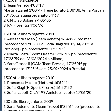
4x100 mista cadette
1. Team Veneto 4'03"19
Martina Zanet 1'00"47, Irene Burato 1'08"08, Anna Porcari
59"95, Cristiana Sevanato 54"69
2. CN Uisp Bologna 4'05"85
3. RN Florentia 4'06"76
1500 stile libero ragazze 2011
1. Alessandra Mao (Team Veneto) 16'48"81 rec. man.
(precedente 17'05"71 di Sofia Biagi del 02/04/2023 a
Riccione) - pp (precedente 16'53"05)
2. Marta Costa (Sport Dream) 17'16"02 pp (precedente
17'28"59 del 23/03/2024 a Milano)
3. Sara Grasselli (GAM Team Brescia) 17'25"45 pp
(precedente 17'25"54 del 25/02/2024 a Brescia)
1500 stile libero ragazze 2010
1. Francesca Melillo (Netium) 16'52"44
2. Sofia Biagi (H. Sport Firenze) 16'52"52
3. Sofia Napoli (CNAT 99 Amici del Nuoto) 17'06"20
800 stile libero juniores 2009
1. Sara Pedemonte (Team Trezzo) 8'35"64 pp (precedente