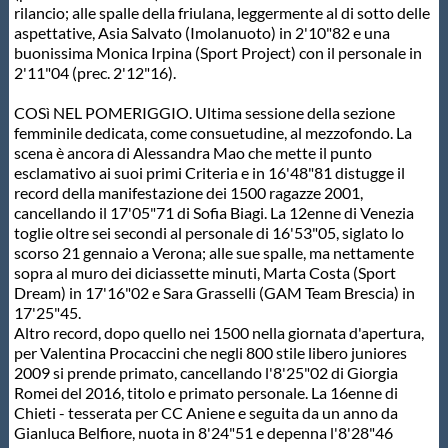
rilancio; alle spalle della friulana, leggermente al di sotto delle
aspettative, Asia Salvato (Imolanuoto) in 2'10"82 e una
buonissima Monica Irpina (Sport Project) con il personale in
2'11"04 (prec. 2'12"16).
COSì NEL POMERIGGIO. Ultima sessione della sezione
femminile dedicata, come consuetudine, al mezzofondo. La
scena è ancora di Alessandra Mao che mette il punto
esclamativo ai suoi primi Criteria e in 16'48"81 distugge il
record della manifestazione dei 1500 ragazze 2001,
cancellando il 17'05"71 di Sofia Biagi. La 12enne di Venezia
toglie oltre sei secondi al personale di 16'53"05, siglato lo
scorso 21 gennaio a Verona; alle sue spalle, ma nettamente
sopra al muro dei diciassette minuti, Marta Costa (Sport
Dream) in 17'16"02 e Sara Grasselli (GAM Team Brescia) in
17'25"45.
Altro record, dopo quello nei 1500 nella giornata d'apertura,
per Valentina Procaccini che negli 800 stile libero juniores
2009 si prende primato, cancellando l'8'25"02 di Giorgia
Romei del 2016, titolo e primato personale. La 16enne di
Chieti - tesserata per CC Aniene e seguita da un anno da
Gianluca Belfiore, nuota in 8'24"51 e depenna l'8'28"46