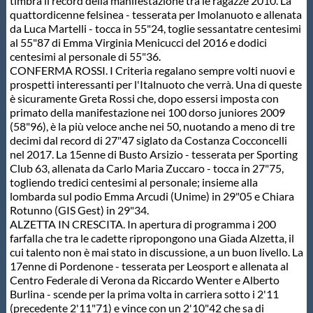
timbra il record della manifestazione tra le ragazze 2010. La
quattordicenne felsinea - tesserata per Imolanuoto e allenata
da Luca Martelli - tocca in 55"24, toglie sessantatre centesimi
al 55"87 di Emma Virginia Menicucci del 2016 e dodici
centesimi al personale di 55"36.
CONFERMA ROSSI. I Criteria regalano sempre volti nuovi e
prospetti interessanti per l'Italnuoto che verrà. Una di queste
è sicuramente Greta Rossi che, dopo essersi imposta con
primato della manifestazione nei 100 dorso juniores 2009
(58"96), è la più veloce anche nei 50, nuotando a meno di tre
decimi dal record di 27"47 siglato da Costanza Cocconcelli
nel 2017. La 15enne di Busto Arsizio - tesserata per Sporting
Club 63, allenata da Carlo Maria Zuccaro - tocca in 27"75,
togliendo tredici centesimi al personale; insieme alla
lombarda sul podio Emma Arcudi (Unime) in 29"05 e Chiara
Rotunno (GIS Gest) in 29"34.
ALZETTA IN CRESCITA. In apertura di programma i 200
farfalla che tra le cadette ripropongono una Giada Alzetta, il
cui talento non è mai stato in discussione, a un buon livello. La
17enne di Pordenone - tesserata per Leosport e allenata al
Centro Federale di Verona da Riccardo Wenter e Alberto
Burlina - scende per la prima volta in carriera sotto i 2'11
(precedente 2'11"71) e vince con un 2'10"42 che sa di