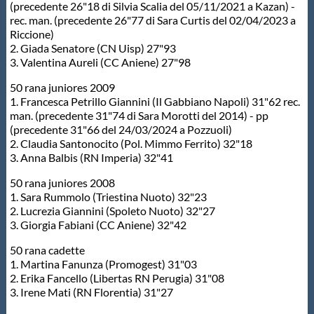
(precedente 26"18 di Silvia Scalia del 05/11/2021 a Kazan) -
rec. man. (precedente 26"77 di Sara Curtis del 02/04/2023 a
Riccione)
2. Giada Senatore (CN Uisp) 27"93
3. Valentina Aureli (CC Aniene) 27"98
50 rana juniores 2009
1. Francesca Petrillo Giannini (Il Gabbiano Napoli) 31"62 rec.
man. (precedente 31"74 di Sara Morotti del 2014) - pp
(precedente 31"66 del 24/03/2024 a Pozzuoli)
2. Claudia Santonocito (Pol. Mimmo Ferrito) 32"18
3. Anna Balbis (RN Imperia) 32"41
50 rana juniores 2008
1. Sara Rummolo (Triestina Nuoto) 32"23
2. Lucrezia Giannini (Spoleto Nuoto) 32"27
3. Giorgia Fabiani (CC Aniene) 32"42
50 rana cadette
1. Martina Fanunza (Promogest) 31"03
2. Erika Fancello (Libertas RN Perugia) 31"08
3. Irene Mati (RN Florentia) 31"27