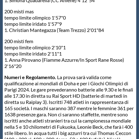
1. Simona Quadarella (CC Aniene) 4'12"54
200 misti mas
tempo limite olimpico 1'57"0
tempo limite iridato 1'57"9
1. Christian Mantegazza (Team Trezzo) 2'01"84
200 misti fem
tempo limite olimpico 2'10"1
tempo limite iridato 2'11"1
1. Anna Pirovano (Fiamme Azzurre/In Sport Rane Rosse)
2'16"20
Numeri e Regolamento.
La prova sarà valida come
qualificazione ai mondiali di Doha e per i Giochi Olimpici di
Parigi 2024. Le gare prevederanno batterie alle 9.30 e le finali
alle 17.30 in diretta su Rai Sport HD (batterie di martedì in
diretta su Raiplay 3). Iscritti 748 atleti in rappresentanza di
165 società. I maschi saranno 387 mentre le femmine 361 per
1638 presenze gara. Non ci saranno staffette, mentre sono
iscritti anche atleti stranieri tra cui la campionessa mondiale
nella 5 e 10 chilometri di Fukuoka, Leonie Beck, che farà i 400
stile libero. In acqua tutti i big azzurri tra cui Thomas Ceccon