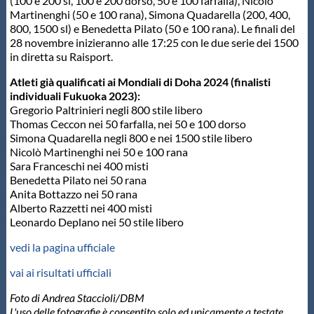
(100 e 200 sl, 100 e 200 dorso, 50 e 100 farfalla), Nicolò
Martinenghi (50 e 100 rana), Simona Quadarella (200, 400,
800, 1500 sl) e Benedetta Pilato (50 e 100 rana). Le finali del
28 novembre inizieranno alle 17:25 con le due serie dei 1500
in diretta su Raisport.
Atleti già qualificati ai Mondiali di Doha 2024 (finalisti
individuali Fukuoka 2023):
Gregorio Paltrinieri negli 800 stile libero
Thomas Ceccon nei 50 farfalla, nei 50 e 100 dorso
Simona Quadarella negli 800 e nei 1500 stile libero
Nicolò Martinenghi nei 50 e 100 rana
Sara Franceschi nei 400 misti
Benedetta Pilato nei 50 rana
Anita Bottazzo nei 50 rana
Alberto Razzetti nei 400 misti
Leonardo Deplano nei 50 stile libero
vedi la pagina ufficiale
vai ai risultati ufficiali
Foto di Andrea Staccioli/DBM
L'uso delle fotografie è consentito solo ed unicamente a testate