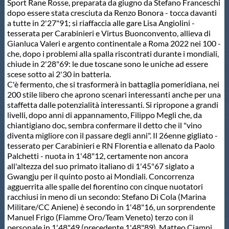
Galleria fotografica
Sport Rane Rosse, preparata da giugno da Stefano Franceschi
dopo essere stata cresciuta da Renzo Bonora - tocca davanti
a tutte in 2'27"91; si riaffaccia alle gare Lisa Angiolini -
Videogallery
tesserata per Carabinieri e Virtus Buonconvento, allieva di
Gianluca Valeri e argento continentale a Roma 2022 nei 100 -
che, dopo i problemi alla spalla riscontrati durante i mondiali,
Intranet
chiude in 2'28"69: le due toscane sono le uniche ad essere
scese sotto ai 2'30 in batteria.
C'è fermento, che si trasformerà in battaglia pomeridiana, nei
Webmail
200 stile libero che aprono scenari interessanti anche per una
staffetta dalle potenzialità interessanti. Si ripropone a grandi
livelli, dopo anni di appannamento, Filippo Megli che, da
Contatti
chiantigiano doc, sembra confermare il detto che il "vino
diventa migliore con il passare degli anni". Il 26enne gigliato -
tesserato per Carabinieri e RN Florentia e allenato da Paolo
Mappa del sito
Palchetti - nuota in 1'48"12, certamente non ancora
all'altezza del suo primato italiano di 1'45"67 siglato a
Gwangju per il quinto posto ai Mondiali. Concorrenza
agguerrita alle spalle del fiorentino con cinque nuotatori
racchiusi in meno di un secondo: Stefano Di Cola (Marina
Militare/CC Aniene) è secondo in 1'48"16, un sorprendente
Manuel Frigo (Fiamme Oro/Team Veneto) terzo con il
personale in 1'48"49 (precedente 1'48"89), Matteo Ciampi