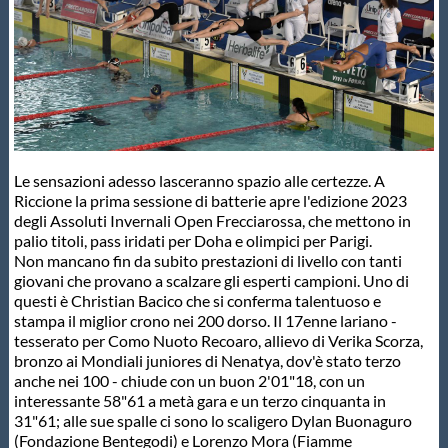
Master
Formazione
GUG
Le sensazioni adesso lasceranno spazio alle certezze. A
Riccione la prima sessione di batterie apre l'edizione 2023
Scuole Nuoto
degli Assoluti Invernali Open Frecciarossa, che mettono in
palio titoli, pass iridati per Doha e olimpici per Parigi.
Non mancano fin da subito prestazioni di livello con tanti
giovani che provano a scalzare gli esperti campioni. Uno di
Propaganda
questi è Christian Bacico che si conferma talentuoso e
stampa il miglior crono nei 200 dorso. Il 17enne lariano -
tesserato per Como Nuoto Recoaro, allievo di Verika Scorza,
Centri Federali
bronzo ai Mondiali juniores di Nenatya, dov'è stato terzo
anche nei 100 - chiude con un buon 2'01"18, con un
interessante 58"61 a metà gara e un terzo cinquanta in
Area Legislativa
31"61; alle sue spalle ci sono lo scaligero Dylan Buonaguro
(Fondazione Bentegodi) e Lorenzo Mora (Fiamme