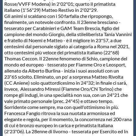
Rosse/VVFF Modena) in 2'02"01; quarto il primatista
Protezione Civile
italiano (1'56"29) Matteo Restivo in 2'02"29.
Gli animi si scaldano con i 50 farfalla che ripropongo,
finalmente, un notevole confronto. Il 23enne bresciano -
Qualità
tesserato per Carabinieri e GAM Team Brescia, figlio del
campione del mondo Giorgio, della stileliberista Tania Vannini
e fratello di Noemi e Matteo - è il migliore in 23"57, a due
Sostenibilità
centesimi dal personale siglato ai categoria a Roma nel 2021,
otto centesimi più veloce del primatista italiano (22"68)
Thomas Ceccon. Il 22enne fenomeno di Schio, campione del
Privacy
mondo ed europeo - tesserato per Fiamme Oro e Leosport,
allenato da Alberto Burlina - inizia i suoi assoluti con un
23"65 sciolto. Eliminato, un po' a sorpresa Matteo Rivolta
Cookie Policy
(CC Aniene) solo quattordicesimo in 24"32; in finale ci sarà,
invece, Alessandro Miressi (Fiamme Oro/CN Torino) che
rompe gli indugi, in una specialità non sua, con un 24"21 che
Archivio News
vale primato personale (prec. 24"45) e ottavo tempo.
Sorridente come sempre, ma con quell'ottimismo in più.
Francesca Fangio ritrova la sua nuotata armoniosa ed
Flash News
elegante e regola, per il momento, la concorrenza nei 200 rana
di cui è bronzo europeo in carica e primatista italiana
(2'23"06). La 28enne di livorno - tesserata per Esercito ed In