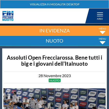
Federazione
Nuoto
IN EVIDENZA
NUOTO
Pallanuoto
Assoluti Open Frecciarossa. Bene tutti i
Tuffi
big e i giovani dell'Italnuoto
Artistico
28
Novembre
2023
NUOTO
Fondo
Salvamento