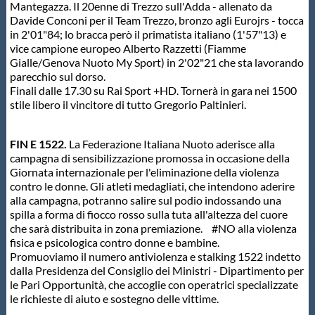
Mantegazza. Il 20enne di Trezzo sull'Adda - allenato da
Davide Conconi per il Team Trezzo, bronzo agli Eurojrs - tocca
in 2'01"84; lo bracca però il primatista italiano (1'57"13) e
vice campione europeo Alberto Razzetti (Fiamme
Gialle/Genova Nuoto My Sport) in 2'02"21 che sta lavorando
parecchio sul dorso.
Finali dalle 17.30 su Rai Sport +HD. Tornerà in gara nei 1500
stile libero il vincitore di tutto Gregorio Paltinieri.
FIN E 1522.
La Federazione Italiana Nuoto aderisce alla
campagna di sensibilizzazione promossa in occasione della
Giornata internazionale per l'eliminazione della violenza
contro le donne. Gli atleti medagliati, che intendono aderire
alla campagna, potranno salire sul podio indossando una
spilla a forma di fiocco rosso sulla tuta all'altezza del cuore
che sarà distribuita in zona premiazione. #NO alla violenza
fisica e psicologica contro donne e bambine.
Promuoviamo il numero antiviolenza e stalking 1522 indetto
dalla Presidenza del Consiglio dei Ministri - Dipartimento per
le Pari Opportunità, che accoglie con operatrici specializzate
le richieste di aiuto e sostegno delle vittime.