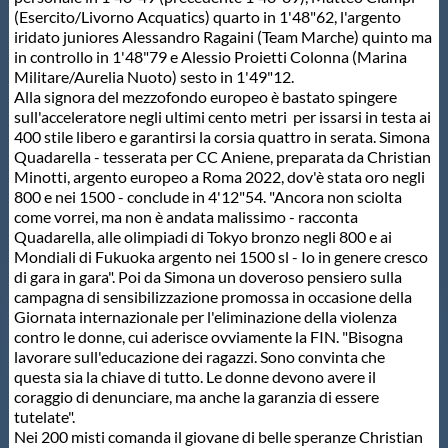
(Esercito/Livorno Acquatics) quarto in 1'48"62, l'argento
iridato juniores Alessandro Ragaini (Team Marche) quinto ma
in controllo in 1'48"79 e Alessio Proietti Colonna (Marina
Militare/Aurelia Nuoto) sesto in 1'49"12.
Alla signora del mezzofondo europeo è bastato spingere
sull'acceleratore negli ultimi cento metri per issarsi in testa ai
400 stile libero e garantirsi la corsia quattro in serata. Simona
Quadarella - tesserata per CC Aniene, preparata da Christian
Minotti, argento europeo a Roma 2022, dov'è stata oro negli
800 e nei 1500 - conclude in 4'12"54. "Ancora non sciolta
come vorrei, ma non è andata malissimo - racconta
Quadarella, alle olimpiadi di Tokyo bronzo negli 800 e ai
Mondiali di Fukuoka argento nei 1500 sl - Io in genere cresco
di gara in gara". Poi da Simona un doveroso pensiero sulla
campagna di sensibilizzazione promossa in occasione della
Giornata internazionale per l'eliminazione della violenza
contro le donne, cui aderisce ovviamente la FIN. "Bisogna
lavorare sull'educazione dei ragazzi. Sono convinta che
questa sia la chiave di tutto. Le donne devono avere il
coraggio di denunciare, ma anche la garanzia di essere
tutelate".
Nei 200 misti comanda il giovane di belle speranze Christian