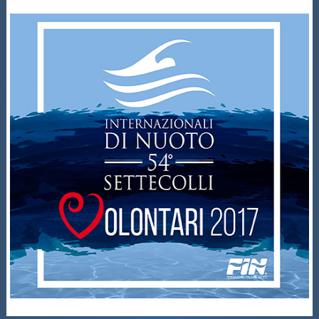
Galleria fotografica
Videogallery
Intranet
Webmail
Contatti
Mappa del sito