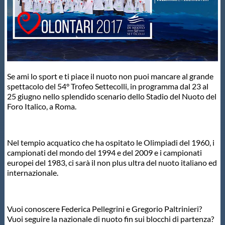
Master
Formazione
Se ami lo sport e ti piace il nuoto non puoi mancare al grande
GUG
spettacolo del 54° Trofeo Settecolli, in programma dal 23 al
25 giugno nello splendido scenario dello Stadio del Nuoto del
Foro Italico, a Roma.
Scuole Nuoto
Propaganda
Nel tempio acquatico che ha ospitato le Olimpiadi del 1960, i
campionati del mondo del 1994 e del 2009 e i campionati
europei del 1983, ci sarà il non plus ultra del nuoto italiano ed
internazionale.
Centri Federali
Area Legislativa
Vuoi conoscere Federica Pellegrini e Gregorio Paltrinieri?
Vuoi seguire la nazionale di nuoto fin sui blocchi di partenza?