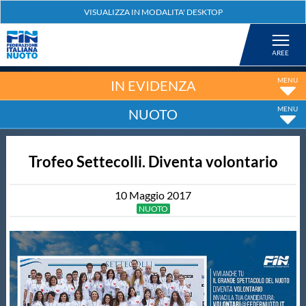
Federazione
Nuoto
IN EVIDENZA
NUOTO
Pallanuoto
Trofeo Settecolli. Diventa volontario
Tuffi
10
Maggio
2017
Artistico
NUOTO
Fondo
Salvamento