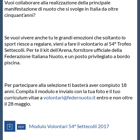
Vuoi collaborare alla realizzazione della principale
Protezione Civile
manifestazione di nuoto che si svolge in Italia da oltre
cinquant’anni?
Qualità
Se vuoi vivere anche tu le grandi emozioni che soltanto lo
sport riesce a regalare, vieni a fare il volontario al 54° Trofeo
Sostenibilità
Settecolli. Per te il kit dell’Arena, fornitore ufficiale della
Federazione Italiana Nuoto, e un posto privilegiato a bordo
piscina.
Privacy
Cookie Policy
Per partecipare alla selezione ti basterà aver compiuto 18
anni. Compila il modulo e invialo con la tua foto e il tuo
curriculum vitae a
volontari@federnuoto.it
entro e non oltre
Archivio News
il 28 maggio.
Flash News
Modulo Volontari 54° Settecolli 2017
PDF