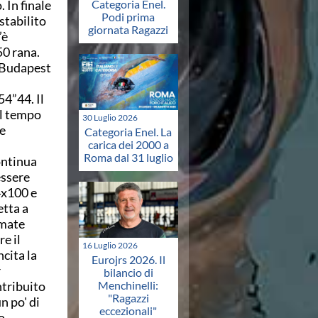
 In finale
Categoria Enel.
Podi prima
stabilito
giornata Ragazzi
’è
50 rana.
a Budapest
54”44. Il
il tempo
30 Luglio 2026
le
Categoria Enel. La
carica dei 2000 a
Roma dal 31 luglio
ontinua
essere
 4x100 e
etta a
rmate
e il
16 Luglio 2026
ncita la
Eurojrs 2026. Il
r
bilancio di
ntribuito
Menchinelli:
"Ragazzi
n po' di
eccezionali"
o