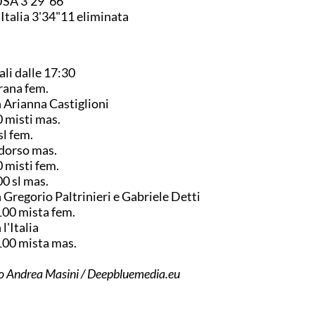
USA 3'29"66
 Italia 3'34"11 eliminata
ali dalle 17:30
rana fem.
 Arianna Castiglioni
 misti mas.
sl fem.
dorso mas.
 misti fem.
0 sl mas.
 Gregorio Paltrinieri e Gabriele Detti
00 mista fem.
 l'Italia
00 mista mas.
o Andrea Masini / Deepbluemedia.eu