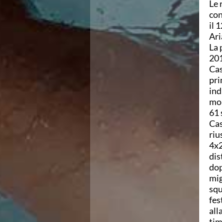
Campionato A2 Maschile
Le 
Campionato A2 Femminile
con
Campionato B Maschile
il 
Storico Campionati 2003-2017
Ari
Finali Giovanili
La 
Trofei delle Regioni
201
CoMeN Cup
Cas
News
pri
Flash News
ind
Waterpolo Channel
mon
Tuffi
61 
Eventi
Cas
Norme e documenti
riu
Risultati e Classifiche
4x2
Azzurri
dis
News
dop
Flash News
mig
Artistico
squ
Eventi
fes
Norme e documenti
all
Risultati e Classifiche
tim