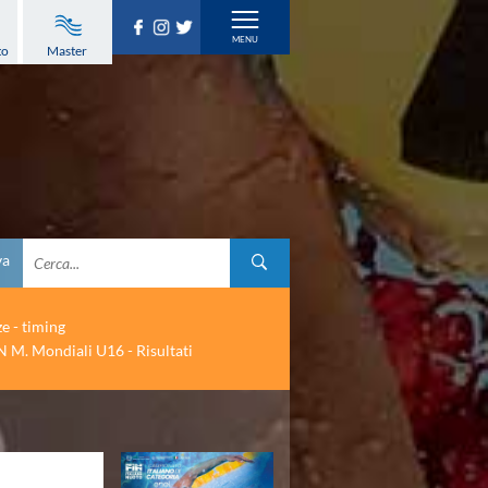
to
Master
va
ze - timing
 M. Mondiali U16 - Risultati