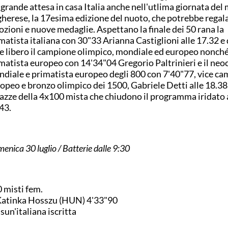
 grande attesa in casa Italia anche nell'utlima giornata del
herese, la 17esima edizione del nuoto, che potrebbe regal
zioni e nuove medaglie. Aspettano la finale dei 50 rana la
matista italiana con 30"33 Arianna Castiglioni alle 17.32 e
le libero il campione olimpico, mondiale ed europeo nonch
matista europeo con 14'34"04 Gregorio Paltrinieri e il ne
diale e primatista europeo degli 800 con 7'40"77, vice c
opeo e bronzo olimpico dei 1500, Gabriele Detti alle 18.38 
azze della 4x100 mista che chiudono il programma iridato 
.43.
enica 30 luglio / Batterie dalle 9:30
 misti fem.
Katinka Hosszu (HUN) 4'33"90
sun'italiana iscritta