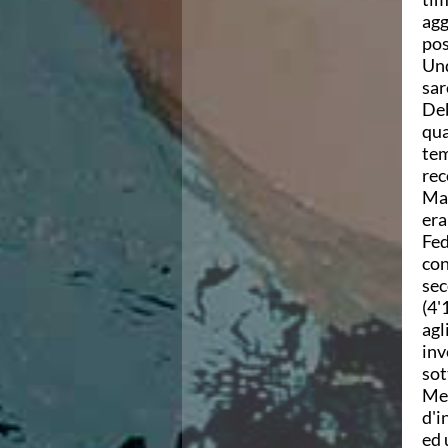
Azzurri
agg
News
pos
Flash News
Und
Fondo
sar
Eventi
Deb
Grand Prix
qua
Norme e documenti
tem
Risultati e Classifiche
rec
Primati
Mar
Azzurri
era
News
Fed
Flash News
con
Salvamento
sec
Eventi
(4'
Norme e documenti
agl
Risultati e Classifiche
inv
Albi d'oro - Primati
sot
News
Mel
Flash News
d'i
Master
ed 