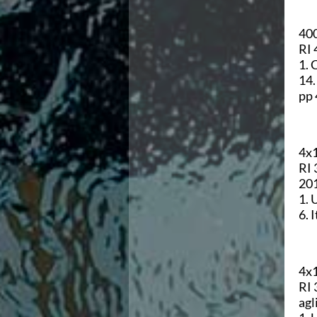
Ricerca Scuole Nuoto
Manuale SNF
400
Diventa SNF
RI 
Propaganda
1. 
Norme e documenti
14.
Risultati
pp 
Eventi
Centri Federali
C. F. Complesso natatorio Foro Italico
C. F. Polo Acquatico Frecciarossa Ostia
4x1
C. F. Unipol BluStadium Pietralata
RI 
C. F. Polo Acquatico Enel - Valco San Paolo
201
C. F. Acerra "Carlo Pedersoli"
1. 
C. F. Crotone
6. 
C. F. Livorno
C. F. Milano
C. F. Napoli "Felice Scandone"
C.F. Palazzo del Nuoto Torino
4x1
C. F. Trieste "Bruno Bianchi"
RI 
C. F. Verona "Alberto Castagnetti"
agl
C. F. Viterbo