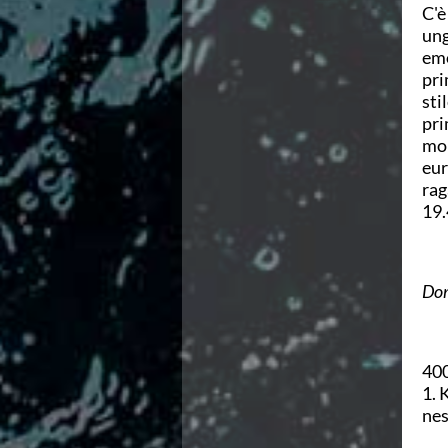
Campionati Italiani
C'è
Circuito Supermaster
ung
Calendario Nazionale Fondo
emo
Norme e documenti
pri
Risultati e Classifiche
sti
Primati
pri
Graduatorie
mon
Analisi e Approfondimenti
eur
News
rag
Flash News
19
Formazione
SIT
Sezione Salvamento
Dom
GUG
Composizione
Norme e documenti
Formazione
400
Sedi Regionali e Provinciali
1. 
Designazioni Arbitrali
nes
Scuole Nuoto