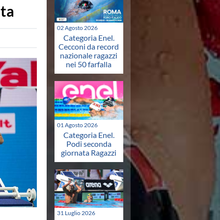
ata
02 Agosto 2026
Categoria Enel.
Cecconi da record
nazionale ragazzi
nei 50 farfalla
01 Agosto 2026
Categoria Enel.
Podi seconda
giornata Ragazzi
31 Luglio 2026