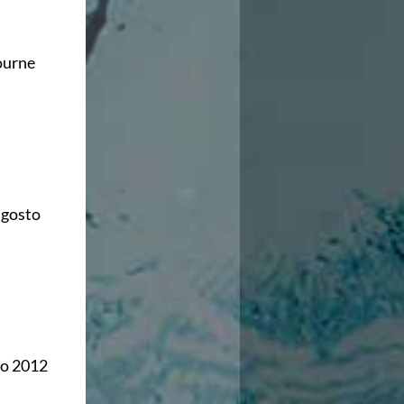
bourne
 agosto
io 2012