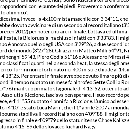
rappandomi con le punte dei piedi. Proveremo a confermare
to olimpico".
icesima, invece, la 4x100 mista maschile con 3’34”11, che 
ebbe dovuta avvicinare di un secondo al record italiano (3’
recen 2012) per poter entrare in finale. L’ottava ed ultima
lificata, la Bielorussia, ha chiuso infatti con 3’33”83. Il mig
po è ancora quello degli USA con 3’29”26, a due secondi da
ord del mondo (3’27”28). Gli azzurri Matteo Milli 54”91, N
tinenghi 59”43, Piero Codia 51”16 e Alessandro Miressi 4
no classificati quarti nella seconda heat, la stessa degli ame
erico Turrini non è fortunato nei 400 misti e chiude al 14
 4'18"25. Per entare in finale avrebbe dovuto limare più di
ondi il tempo nuotato un mese fa al trofeo Sette Colli a R
17"76) ma il suo primato stagionale di 4'13"52, ottenuto ad
i Assoluti a Riccione, lasciava ben sperare. Il suo recordo p
ece, è 4'11"55 nuotato 4 anni fa a Riccione. L'unico ad esse
to i 4'10" è stato Luca Marin, che il 1° aprile 2007 ai mondia
bourne stabiliva il record italiano con 4'09"88. Il miglior
ngresso in finale è 4'09"79 dello statunitense Chase Kalisz e
ultimo 4'15"69 dello slovacco Richard Nagy.