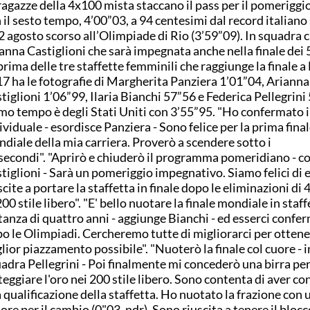
ragazze della 4x100 mista staccano il pass per il pomeriggio.
 il sesto tempo, 4’00”03, a 94 centesimi dal record italiano 
12 agosto scorso all’Olimpiade di Rio (3’59”09). In squadra c
anna Castiglioni che sarà impegnata anche nella finale dei 
prima delle tre staffette femminili che raggiunge la finale 
7 ha le fotografie di Margherita Panziera 1’01”04, Arianna
tiglioni 1’06”99, Ilaria Bianchi 57”56 e Federica Pellegrini 
mo tempo è degli Stati Uniti con 3’55”95. "Ho confermato 
ividuale - esordisce Panziera - Sono felice per la prima fina
diale della mia carriera. Proverò a scendere sotto i
secondi". "Aprirò e chiuderò il programma pomeridiano - c
tiglioni - Sarà un pomeriggio impegnativo. Siamo felici di 
scite a portare la staffetta in finale dopo le eliminazioni di
00 stile libero". "E' bello nuotare la finale mondiale in staff
tanza di quattro anni - aggiunge Bianchi - ed esserci confe
o le Olimpiadi. Cercheremo tutte di migliorarci per ottener
lior piazzamento possibile". "Nuoterò la finale col cuore - i
adra Pellegrini - Poi finalmente mi concederò una birra pe
teggiare l'oro nei 200 stile libero. Sono contenta di aver co
a qualificazione della staffetta. Ho nuotato la frazione con u
ore per il cambio (0"03, ndr). Sono riuscita a tenere il blocc