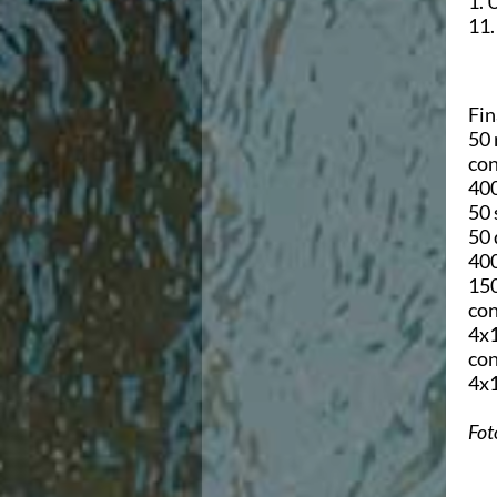
1. 
Area Legislativa
11.
Protezione Civile
Qualità
Sostenibilità
Fin
Privacy
50 
Cookie Policy
con
Archivio News
400
Flash News
50 
Galleria fotografica
50 
Videogallery
400
Intranet
150
Webmail
con
Contatti
4x1
Mappa del sito
con
4x1
Fot