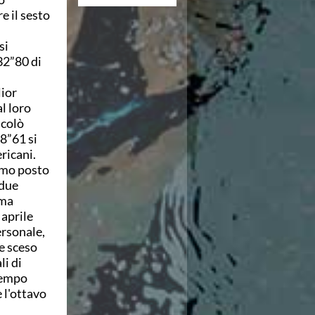
 il sesto
si
32”80 di
lior
l loro
icolò
8”61 si
ricani.
simo posto
 due
oma
 aprile
ersonale,
re sceso
li di
 tempo
 l'ottavo