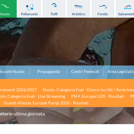
Nuoto
Pallanuoto
Tuffi
Artistico
Fondo
Salvamen
Scuole Nuoto
Propaganda
Centri Federali
Area Legislati
seramenti 2026/2027
Nuoto. Categoria Enel - Elenco iscritti / Avverten
to. Categoria Enel - Live Streaming
PN F. Europei U20 - Risultati
PN
Grandi Altezze. Europei Parigi 2026 - Risultati
tterie ultima giornata