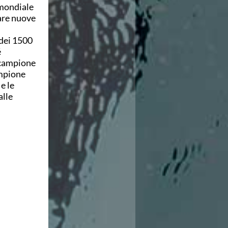
 mondiale
are nuove
 dei 1500
é
ocampione
ampione
e le
alle