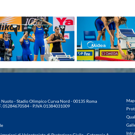
Mapp
na Nuoto - Stadio Olimpico Curva Nord - 00135 Roma
.F. 05284670584 - P.IVA 01384031009
Prot
Qual
Gall
le
Intr
nizzazioni di Volontariato di Protezione Civile - Categoria A