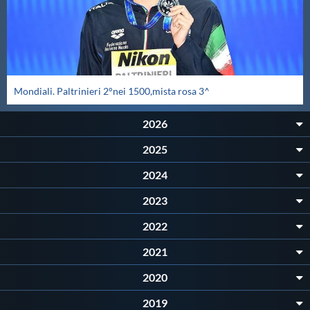
Protezione Civile
Qualità
Mondiali. Paltrinieri 2°nei 1500,mista rosa 3^
Sostenibilità
2026
Privacy
2025
2024
Cookie Policy
2023
Archivio News
2022
2021
Flash News
2020
2019