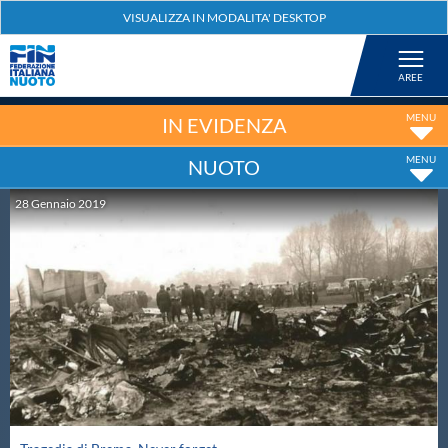
Federazione
Nuoto
IN EVIDENZA
NUOTO
Pallanuoto
28
Gennaio
2019
Tuffi
Artistico
Fondo
Salvamento