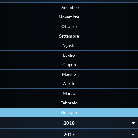
Galleria fotografica
Dicembre
Novembre
Videogallery
Ottobre
Settembre
Intranet
Agosto
Luglio
Webmail
Giugno
Contatti
Maggio
Aprile
Mappa del sito
Marzo
Febbraio
Gennaio
2018
2017