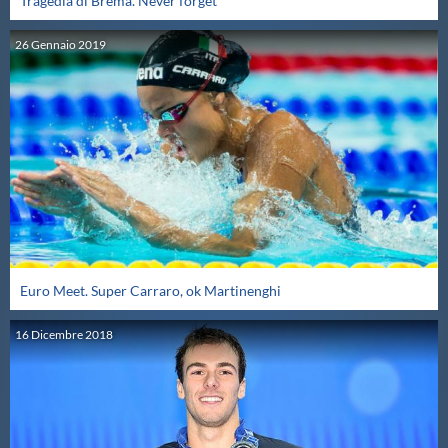
Tragedia di Brema. Never forget
Master
26
Gennaio
2019
Formazione
GUG
Scuole Nuoto
Propaganda
Euro Meet. Super Carraro, ok Martinenghi
16
Dicembre
2018
Centri Federali
Area Legislativa