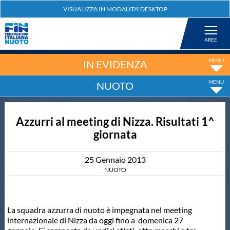
Federazione
Nuoto
IN EVIDENZA
NUOTO
Pallanuoto
Azzurri al meeting di Nizza. Risultati 1^
Tuffi
giornata
Artistico
25
Gennaio
2013
NUOTO
Fondo
La squadra azzurra di nuoto è impegnata nel meeting
Salvamento
internazionale di Nizza da oggi fino a domenica 27