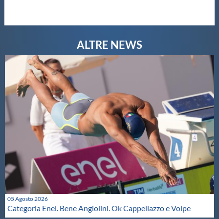
Galleria fotografica
Videogallery
Intranet
Webmail
Contatti
Mappa del sito
05 Agosto 2026
Categoria Enel. Bene Angiolini. Ok Cappellazzo e Volpe