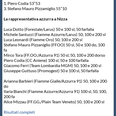
1. Piero Codia 53”53
Protezione Civile
3. Stefano Mauro Pizzamiglio 55”10
La rappresentativa azzurra a Nizza
Qualità
Luca Dotto (Forestale/Larus) 50 e 100 sl, 50 farfalla
Michele Santucci (Fiamme Azzurre/Larus) 50, 100 e 200 sl
Sostenibilità
Luca Leonardi (Fiamme Oro) 50, 100 e 200 sl
Stefano Mauro Pizzaniglio (FFOO) 50 sl, 50 e 100 do, 100
fa
Privacy
Mirco Tora (FF.OO./Azzurra 91) 50 sl, 50, 100 e 200 dorso
Piero Codia (CC Aniene) 100 sl, 50 e 100 farfalla
Giacomo Ferri (Team Lombardia MGM) 50, 100 e 200 sl
Cookie Policy
Giuseppe Guttuso (Promogest) 50 e 100 sl, 50 farfalla
Arianna Barbieri (Fiamme Gialle/Azzurra 91) 50, 100 e 200
Archivio News
do
Ilaria Bianchi (Fiamme Azzurre/Azzurra 91) 100 sl, 50, 100,
200 fa
Flash News
Alice Mizzau (FF.GG./Plain Team Veneto) 50, 100 e 200 sl
Risultati completi