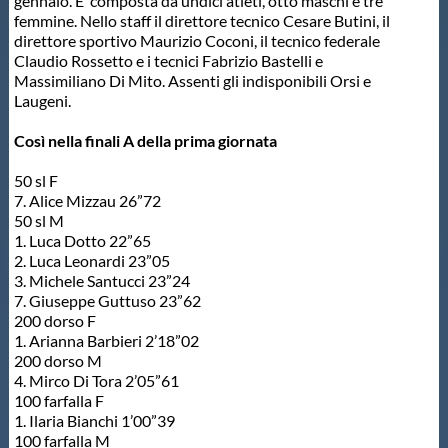
gennaio. E’ composta da undici atleti, otto maschi e tre
femmine. Nello staff il direttore tecnico Cesare Butini, il
Master
direttore sportivo Maurizio Coconi, il tecnico federale
Claudio Rossetto e i tecnici Fabrizio Bastelli e
Massimiliano Di Mito. Assenti gli indisponibili Orsi e
Formazione
Laugeni.
Così nella finali A della prima giornata
GUG
50 sl F
7. Alice Mizzau 26”72
Scuole Nuoto
50 sl M
1. Luca Dotto 22”65
2. Luca Leonardi 23”05
3. Michele Santucci 23”24
Propaganda
7. Giuseppe Guttuso 23”62
200 dorso F
1. Arianna Barbieri 2’18”02
Centri Federali
200 dorso M
4. Mirco Di Tora 2’05”61
100 farfalla F
Area Legislativa
1. Ilaria Bianchi 1’00”39
100 farfalla M